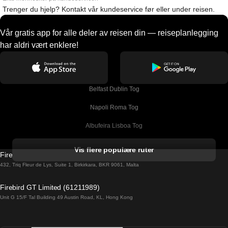
Trenger du hjelp? Kontakt vår kundeservice før eller under reisen.
Vår gratis app for alle deler av reisen din — reiseplanlegging
har aldri vært enklere!
Belfast Dublin Tog
Napoli Roma Tog
Albufeira Lisboa Tog
Alicante Madrid Tog
Vis flere populære ruter
Firebird GT Limited (OC 1451)
Barcelona Madrid Tog
432, Triq Fleur de Lys, Suite 1, Birkirkara, BKR 9061, Malta
Barcelona Malaga Tog
Firebird GT Limited (61211989)
Unit G 15/F Tal Building 49 Austin Road, KL, Hong Kong
Barcelona Sevilla Tog
Barcelona Valencia Tog