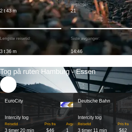
avganger:
2 t 43 m
21
Lengste reisetid:
Siste avganger:
3 t 36 m
14:46
Tog på ruten Hamburg - Essen
EuroCity
Deutsche Bahn
Intercity tog
Intercity tog
Reisetid
Pris fra
Avganger
Reisetid
Pris fra
3 timer 20 min
$46
1
3 timer 11 min
$62