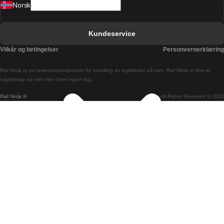
Norsk
Bergen Oslo Tog
Berlin Praha Tog
Kundeservice
Bratislava Budapest Tog
Vilkår og betingelser
Personvernerklæring
Budapest Bratislava Tog
Rail Ninja er en reservasjons­tjeneste for bestilling av togbilletter på nett. Rail Ninja er ikke et
Budapest Prague Tog
togselskap og eier eller driver ingen tog.
Rail Ninja ®
All Rights Reserved © 2026
Budapest Wien Tog
Busan Cheonan Tog
Busan Seoul Tog
Canberra Sydney Tog
Changwon Seoul Tog
Cheonan Busan Tog
Coimbra Lisboa Tog
Coimbra Porto Tog