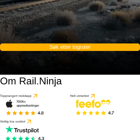
Søk etter togruter
Om Rail.Ninja
9 / 10
basert på 1 anmeldels
Topprangert mobilapp
Helt utmerket
Veldig bra vurdert