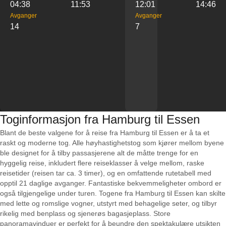
04:38
11:53
12:01
14:46
Avganger
Avganger
14
7
Toginformasjon fra Hamburg til Essen
Blant de beste valgene for å reise fra Hamburg til Essen er å ta et
raskt og moderne tog. Alle høyhastighetstog som kjører mellom byene
ble designet for å tilby passasjerene alt de måtte trenge for en
hyggelig reise, inkludert flere reiseklasser å velge mellom, raske
reisetider (reisen tar ca. 3 timer), og en omfattende rutetabell med
opptil 21 daglige avganger. Fantastiske bekvemmeligheter ombord er
også tilgjengelige under turen. Togene fra Hamburg til Essen kan skilte
med lette og romslige vogner, utstyrt med behagelige seter, og tilbyr
rikelig med benplass og sjenerøs bagasjeplass. Store
panoramavinduer er perfekt for å beundre den spektakulære utsikten