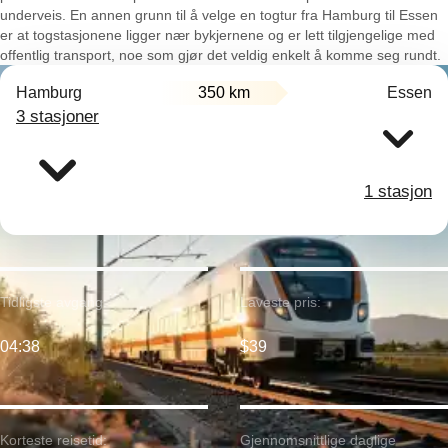
underveis. En annen grunn til å velge en togtur fra Hamburg til Essen
er at togstasjonene ligger nær bykjernene og er lett tilgjengelige med
offentlig transport, noe som gjør det veldig enkelt å komme seg rundt.
Hamburg
350 km
Essen
3 stasjoner
1 stasjon
Tidligste avgang:
Laveste pris:
04:38
$39
Korteste reisetid:
Gjennomsnittlige daglige