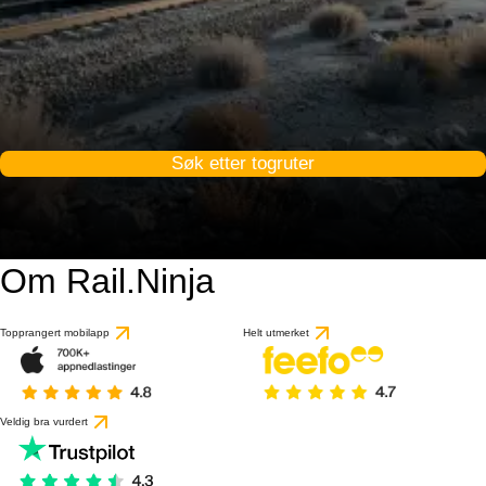
Søk etter togruter
Om Rail.Ninja
Topprangert mobilapp
Helt utmerket
Veldig bra vurdert