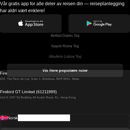
Vår gratis app for alle deler av reisen din — reiseplanlegging
har aldri vært enklere!
Belfast Dublin Tog
Napoli Roma Tog
Albufeira Lisboa Tog
Alicante Madrid Tog
Vis flere populære ruter
Firebird GT Limited (OC 1451)
Barcelona Madrid Tog
432, Triq Fleur de Lys, Suite 1, Birkirkara, BKR 9061, Malta
Barcelona Malaga Tog
Firebird GT Limited (61211989)
Unit G 15/F Tal Building 49 Austin Road, KL, Hong Kong
Barcelona Sevilla Tog
Barcelona Valencia Tog
Norsk
Bergen Oslo Tog
Berlin Praha Tog