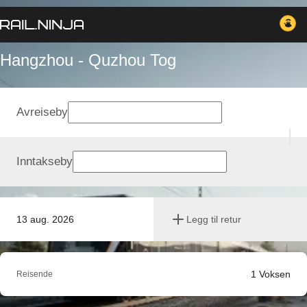
Hangzhou - Quzhou Tog
Avreiseby
Inntakseby
13 aug. 2026
Legg til retur
1
Voksen
Reisende