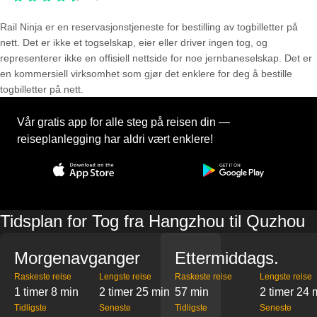
Rail Ninja er en reservasjons­tjeneste for bestilling av togbilletter på
nett. Det er ikke et togselskap, eier eller driver ingen tog, og
representerer ikke en offisiell nettside for noe jernbaneselskap. Det er
en kommersiell virksomhet som gjør det enklere for deg å bestille
togbilletter på nett.
Vår gratis app for alle steg på reisen din —
reiseplanlegging har aldri vært enklere!
Tidsplan for Tog fra Hangzhou til Quzhou
Morgenavganger
Ettermiddags.
Raskeste reise
Lengste reise
Raskeste reise
Lengste reise
1 timer 8 min
2 timer 25 min
57 min
2 timer 24 
Tidligste
Seneste
Tidligste
Seneste