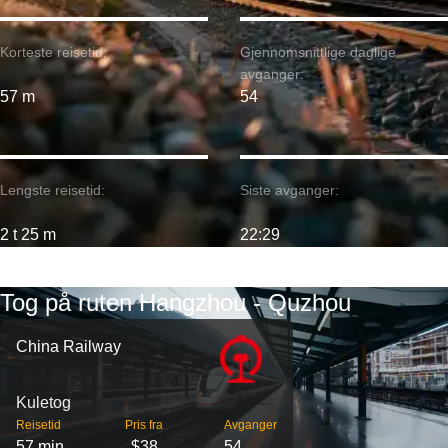
Korteste reisetid:
Gjennomsnittlige daglige
avganger:
57 m
54
Lengste reisetid:
Siste avganger:
2 t 25 m
22:29
Tog på ruten Hangzhou - Quzhou
China Railway
Kuletog
Reisetid
Pris fra
Avganger
57 min
$38
54