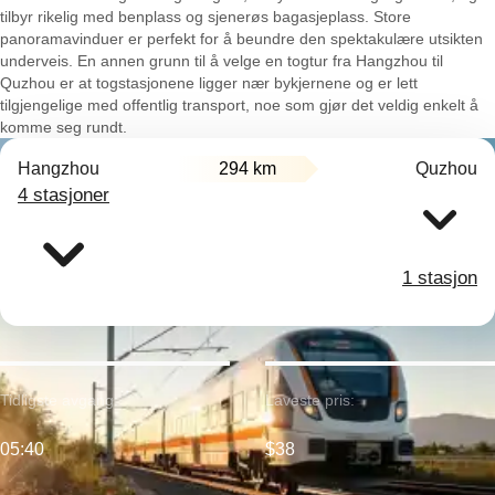
tilbyr rikelig med benplass og sjenerøs bagasjeplass. Store
panoramavinduer er perfekt for å beundre den spektakulære utsikten
underveis. En annen grunn til å velge en togtur fra Hangzhou til
Quzhou er at togstasjonene ligger nær bykjernene og er lett
tilgjengelige med offentlig transport, noe som gjør det veldig enkelt å
komme seg rundt.
Hangzhou
294 km
Quzhou
4 stasjoner
1 stasjon
Tidligste avgang:
Laveste pris:
05:40
$38