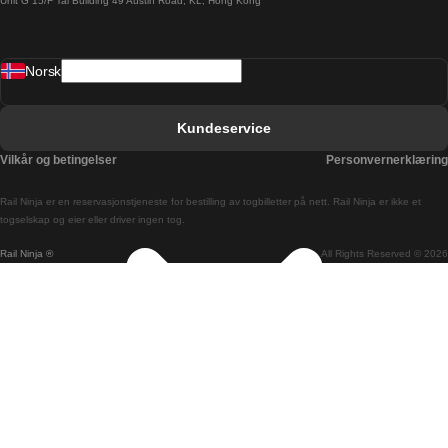
Unit G 15/F Tal Building 49 Austin Road, KL, Hong Kong
Barcelona Sevilla Tog
Barcelona Valencia Tog
Norsk
Bergen Oslo Tog
Berlin Praha Tog
Kundeservice
Bratislava Budapest Tog
Vilkår og betingelser
Personvernerklæring
Budapest Bratislava Tog
Rail Ninja er en reservasjons­tjeneste for bestilling av togbilletter på nett. Rail Ninja er ikke et
Budapest Prague Tog
togselskap og eier eller driver ingen tog.
Rail Ninja ®
All Rights Reserved © 2026
Budapest Wien Tog
Busan Cheonan Tog
Busan Seoul Tog
Canberra Sydney Tog
Changwon Seoul Tog
Cheonan Busan Tog