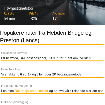
Høyhastighetstog
Reisetid
Pris fra
Avganger
54 min
$25
17
Populære ruter fra Hebden Bridge og
Preston (Lancs)
Omfattende nettverk
Ett nettsted, 34+ destinasjoner, 700+ ruter rundt om i verden.
Enkel bestilling
Vi snakker ditt språk og tilbyr over 20 betalingsmetoder.
Fremragende Vurdering
Les ekte
Rail Ninja-anmeldelser
og se hva våre reisende sier om oss.
Fleksibel planlegging