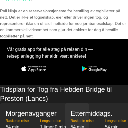
Rail Ninja er en reservasjons­tjeneste for bestilling av togbilletter på
nett. Det er ikke et togselskap, eier eller driver ingen tog, og
representerer ikke en offisiell nettside for noe jernbaneselskap. Det er
en kommersiell virksomhet som gjør det enklere for deg å bestille
togbilletter på nett.
Vår gratis app for alle steg på reisen din —
reiseplanlegging har aldri vært enklere!
Tidsplan for Tog fra Hebden Bridge til
Preston (Lancs)
Morgenavganger
Ettermiddags.
Raskeste reise
Lengste reise
Raskeste reise
Lengste reise
54 min
1 timer 0 min
54 min
54 min