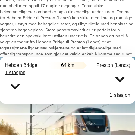
rutetabell med opptil 17 daglige avganger. Fantastiske
bekvemmeligheter ombord er også tilgjengelige under turen. Togene
fra Hebden Bridge til Preston (Lancs) kan skilte med lette og romslige
vogner, utstyrt med behagelige seter, og tilbyr rikelig med benplass og
sjenerøs bagasjeplass. Store panoramavinduer er perfekt for å
beundre den spektakulære utsikten underveis. En annen grunn til å
velge en togtur fra Hebden Bridge til Preston (Lancs) er at
togstasjonene ligger nær bykjernene og er lett tilgjengelige med
offentlig transport, noe som gjør det veldig enkelt å komme seg rundt.
Hebden Bridge
64 km
Preston (Lancs)
1 stasjon
1 stasjon
Tidligste avgang:
Laveste pris: