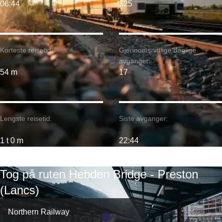
06:44
$25
Korteste reisetid:
Gjennomsnittlige daglige
avganger:
54 m
17
Lengste reisetid:
Siste avganger:
1 t 0 m
22:44
Tog på ruten Hebden Bridge - Preston
(Lancs)
Northern Railway