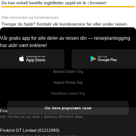
Du kan enkelt bestille togbilletter opptil ett år i forveien!
Ekte mennesker på kundeservicen
Trenger du hjelp? Kontakt vår kundeservice før eller under reisen.
Vår gratis app for alle deler av reisen din — reiseplanlegging
har aldri vært enklere!
Belfast Dublin Tog
Napoli Roma Tog
Albufeira Lisboa Tog
Alicante Madrid Tog
Vis flere populære ruter
Firebird GT Limited (OC 1451)
Barcelona Madrid Tog
432, Triq Fleur de Lys, Suite 1, Birkirkara, BKR 9061, Malta
Barcelona Malaga Tog
Firebird GT Limited (61211989)