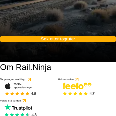
Søk etter togruter
Om Rail.Ninja
Topprangert mobilapp
Helt utmerket
Veldig bra vurdert