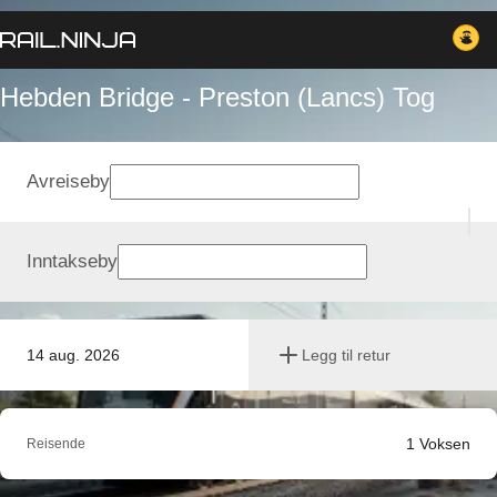
Hebden Bridge - Preston (Lancs) Tog
Avreiseby
Inntakseby
14 aug. 2026
Legg til retur
1
Voksen
Reisende