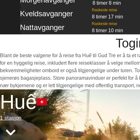
8 timer 8 min
Raskeste reise
Kveldsavganger
8 timer 17 min
Raskeste reise
Nattavganger
8 timer 10 min
Togi
Blant de beste valgene for å reise fra Huế til Gud Tre er å ta e
for en hyggelig reise, inkludert flere reiseklasser å velge mello
bekvemmeligheter ombord er også tilgjengelige under turen. Toge
sjenerøs bagasjeplass. Store panoramavinduer er perfekt for å b
nær bykjernene og er lett tilgjengelige med offentlig transport,
Huế
1 stasjon