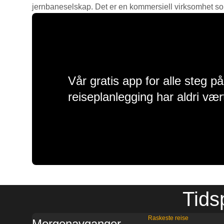
jernbaneselskap. Det er en kommersiell virksomhet som g
Vår gratis app for alle steg p
reiseplanlegging har aldri vær
Tids
Raskeste reise
Morgenavganger