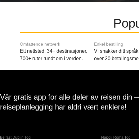
Popu
Omfattende nettverk
Enkel bestilling
Ett nettsted, 34+ destinasjoner,
Vi snakker ditt språk 
700+ ruter rundt om i verden.
over 20 betalingsme
Vår gratis app for alle deler av reisen din 
reiseplanlegging har aldri vært enklere!
Belfast Dublin Tog
Napoli Roma Tog