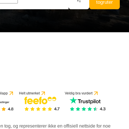
×
1
togruter
ilapp
Helt utmerket
Veldig bra vurdert
en tog, og representerer ikke en offisiell nettside for noe