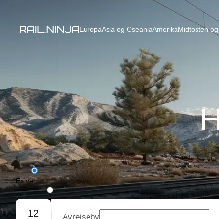
Europa
Asia og Oseania
Amerika
Midtosten og 
H
Én vei
Tur/retur
12
Avreiseby