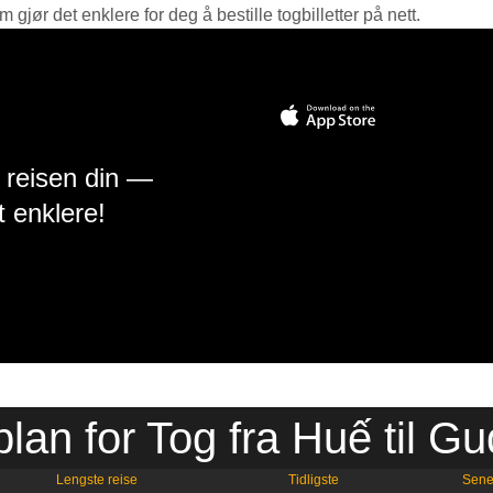
jør det enklere for deg å bestille togbilletter på nett.
å reisen din —
t enklere!
plan for Tog fra Huế til Gu
Lengste reise
Tidligste
Sene