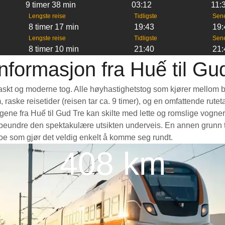
9 timer 38 min
03:12
11:
Lengste reise
Tidligste
Sen
8 timer 17 min
19:43
19:
Lengste reise
Tidligste
Sen
8 timer 10 min
21:40
21:
nformasjon fra Huế til Gu
t raskt og moderne tog. Alle høyhastighetstog som kjører mellom b
m, raske reisetider (reisen tar ca. 9 timer), og en omfattende rut
ne fra Huế til Gud Tre kan skilte med lette og romslige vogner, 
eundre den spektakulære utsikten underveis. En annen grunn til 
 noe som gjør det veldig enkelt å komme seg rundt.
408 km