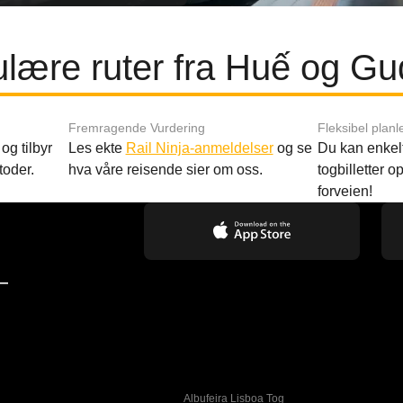
lære ruter fra Huế og Gu
Fremragende Vurdering
Fleksibel planl
og tilbyr
Les ekte
Rail Ninja-anmeldelser
og se
Du kan enkelt
toder.
hva våre reisende sier om oss.
togbilletter opp
forveien!
—
Albufeira Lisboa Tog