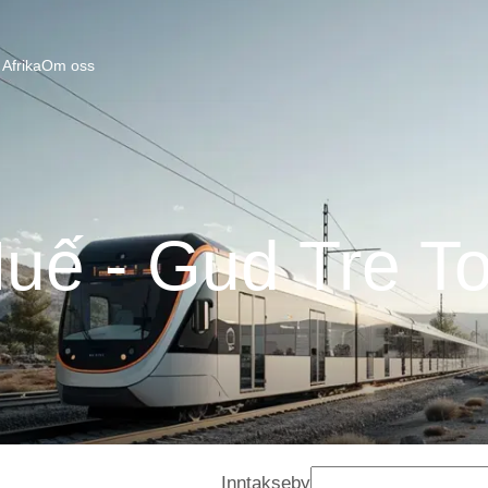
Afrika
Om oss
uế - Gud Tre T
Inntakseby