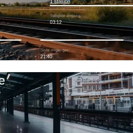
1 stasjon
Tidligste avgang:
03:12
er:
Siste avganger:
21:40
e