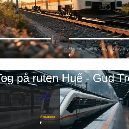
Gjennomsnittlige daglige avgang
6
Tog på ruten Huế - Gud Tr
Avganger
6