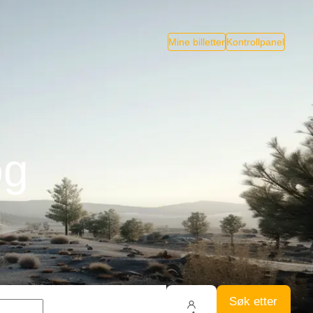
Mine billetter
Kontrollpanel
og
Søk etter