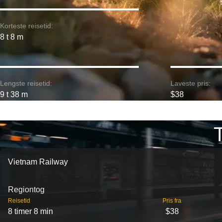
Korteste reisetid:
8 t 8 m
Lengste reisetid:
Laveste pris:
9 t 38 m
$38
Vietnam Railway
Regiontog
Reisetid
Pris fra
8 timer 8 min
$38