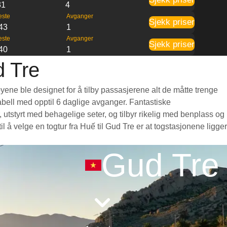
31
4
este
Avganger
Sjekk priser
43
1
este
Avganger
Sjekk priser
40
1
d Tre
yene ble designet for å tilby passasjerene alt de måtte trenge
etabell med opptil 6 daglige avganger. Fantastiske
utstyrt med behagelige seter, og tilbyr rikelig med benplass og
å velge en togtur fra Huế til Gud Tre er at togstasjonene ligger
Gud Tre