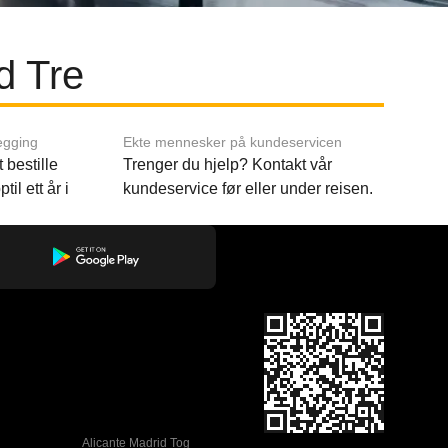
d Tre
egging
Ekte mennesker på kundeservicen
 bestille
Trenger du hjelp? Kontakt vår
til ett år i
kundeservice før eller under reisen.
Alicante Madrid Tog