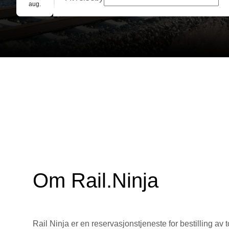
Gruppebooking
aug.
Om Rail.Ninja
Rail Ninja er en reservasjons­tjeneste for bestilling av t