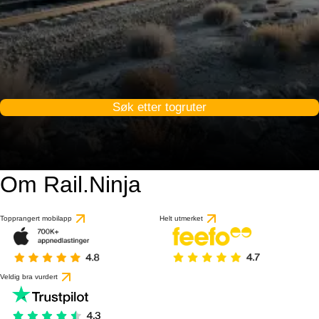
Søk etter togruter
Om Rail.Ninja
Topprangert mobilapp
Helt utmerket
Veldig bra vurdert