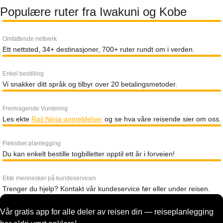
Populære ruter fra Iwakuni og Kobe
Omfattende nettverk
Ett nettsted, 34+ destinasjoner, 700+ ruter rundt om i verden.
Enkel bestilling
Vi snakker ditt språk og tilbyr over 20 betalingsmetoder.
Fremragende Vurdering
Les ekte
Rail Ninja-anmeldelser
og se hva våre reisende sier om oss.
Fleksibel planlegging
Du kan enkelt bestille togbilletter opptil ett år i forveien!
Ekte mennesker på kundeservicen
Trenger du hjelp? Kontakt vår kundeservice før eller under reisen.
Vår gratis app for alle deler av reisen din — reiseplanlegging