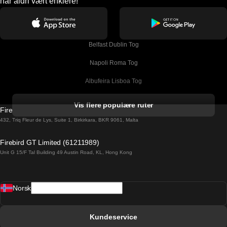
har aldri vært enklere!
Belfast Dublin Tog
Napoli Roma Tog
Albufeira Lisboa Tog
Alicante Madrid Tog
Vis flere populære ruter
Firebird GT Limited (OC 1451)
Barcelona Madrid Tog
432, Triq Fleur de Lys, Suite 1, Birkirkara, BKR 9061, Malta
Barcelona Malaga Tog
Firebird GT Limited (61211989)
Unit G 15/F Tal Building 49 Austin Road, KL, Hong Kong
Barcelona Sevilla Tog
Barcelona Valencia Tog
Norsk
Bergen Oslo Tog
Berlin Praha Tog
Kundeservice