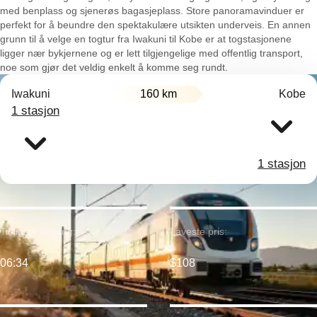
med benplass og sjenerøs bagasjeplass. Store panoramavinduer er
perfekt for å beundre den spektakulære utsikten underveis. En annen
grunn til å velge en togtur fra Iwakuni til Kobe er at togstasjonene
ligger nær bykjernene og er lett tilgjengelige med offentlig transport,
noe som gjør det veldig enkelt å komme seg rundt.
Iwakuni
160 km
Kobe
1 stasjon
1 stasjon
Tidligste avgang:
Laveste pris:
06:34
$108