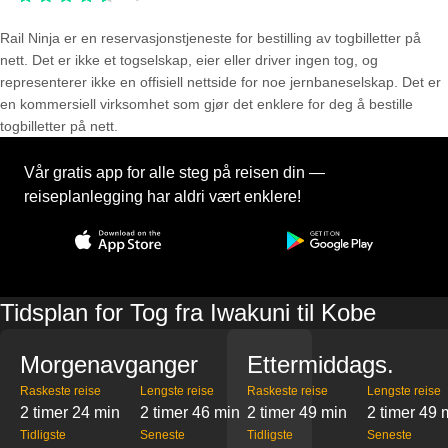
Rail Ninja er en reservasjons­tjeneste for bestilling av togbilletter på
nett. Det er ikke et togselskap, eier eller driver ingen tog, og
representerer ikke en offisiell nettside for noe jernbaneselskap. Det er
en kommersiell virksomhet som gjør det enklere for deg å bestille
togbilletter på nett.
Vår gratis app for alle steg på reisen din —
reiseplanlegging har aldri vært enklere!
Tidsplan for Tog fra Iwakuni til Kobe
Morgenavganger
Ettermiddags.
Raskeste reise
Lengste reise
Raskeste reise
Lengste reise
2 timer 24 min
2 timer 46 min
2 timer 49 min
2 timer 49 
Tidligste
Seneste
Tidligste
Seneste