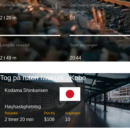
Korteste reisetid:
Gjennomsnittlige daglige
avganger:
2 t 20 m
10
Lengste reisetid:
Siste avganger:
2 t 49 m
20:44
Tog på ruten Iwakuni - Kobe
Kodama Shinkansen
Høyhastighetstog
Reisetid
Pris fra
Avganger
2 timer 20 min
$108
10