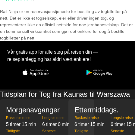
Rail Ninja er en reservasjons­tjeneste for bestilling av togbilletter på
nett. Det er ikke et togselskap, eier eller driver ingen tog, og
representerer ikke en offisiell nettside for noe jernbaneselskap. Det er
en kommersiell virksomhet som gjør det enklere for deg å bestille
togbilletter på nett.
Vår gratis app for alle steg på reisen din —
reiseplanlegging har aldri vært enklere!
Tidsplan for Tog fra Kaunas til Warszawa
Morgenavganger
Ettermiddags.
Raskeste reise
Lengste reise
Raskeste reise
Lengste reise
5 timer 15 min
6 timer 0 min
6 timer 15 min
6 timer 15 
Tidligste
Seneste
Tidligste
Seneste