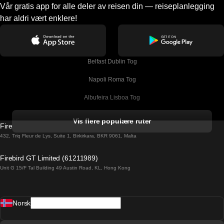
Vår gratis app for alle deler av reisen din — reiseplanlegging
har aldri vært enklere!
Belfast Dublin Tog
Napoli Roma Tog
Albufeira Lisboa Tog
Alicante Madrid Tog
Vis flere populære ruter
Firebird GT Limited (OC 1451)
Barcelona Madrid Tog
432, Triq Fleur de Lys, Suite 1, Birkirkara, BKR 9061, Malta
Barcelona Malaga Tog
Firebird GT Limited (61211989)
Unit G 15/F Tal Building 49 Austin Road, KL, Hong Kong
Barcelona Sevilla Tog
Barcelona Valencia Tog
Norsk
Bergen Oslo Tog
Berlin Praha Tog