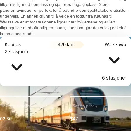
tilbyr rikelig med benplass og sjenerøs bagasjeplass. Store
panoramavinduer er perfekt for å beundre den spektakulære utsikten
underveis. En annen grunn til å velge en togtur fra Kaunas til
Warszawa er at togstasjonene ligger nær bykjernene og er lett
tilgjengelige med offentlig transport, noe som gjør det veldig enkelt å
komme seg rundt.
Kaunas
420 km
Warszawa
2 stasjoner
6 stasjoner
Tidligste avgang:
Laveste pris:
02:30
$47