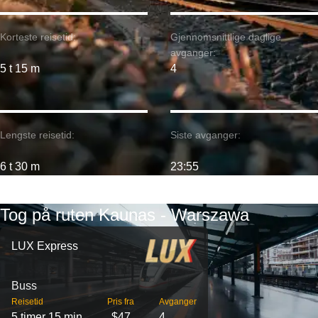
Korteste reisetid:
Gjennomsnittlige daglige
avganger:
5 t 15 m
4
Lengste reisetid:
Siste avganger:
6 t 30 m
23:55
Tog på ruten Kaunas - Warszawa
LUX Express
Buss
Reisetid
Pris fra
Avganger
5 timer 15 min
$47
4