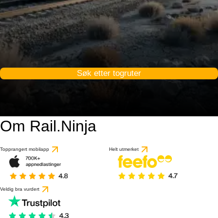
Søk etter togruter
Om Rail.Ninja
Topprangert mobilapp
Helt utmerket
Veldig bra vurdert