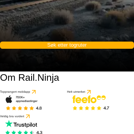
Søk etter togruter
Om Rail.Ninja
Topprangert mobilapp
Helt utmerket
Veldig bra vurdert