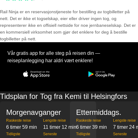
Rail Ninja er en reservasjons­tjeneste for bestilling av togbilletter på
nett. Det er ikke et togselskap, eier eller driver ingen tog, og
representerer ikke en offisiell nettside for noe jernbaneselskap. Det er
en kommersiell virksomhet som gjør det enklere for deg å bestille
togbilletter på nett.
Vår gratis app for alle steg på reisen din —
reiseplanlegging har aldri vært enklere!
Tidsplan for Tog fra Kemi til Helsingfors
Morgenavganger
Ettermiddags.
Raskeste reise
Lengste reise
Raskeste reise
Lengste reise
6 timer 59 min
11 timer 12 min
6 timer 39 min
7 timer 24 
Tidligste
Seneste
Tidligste
Seneste