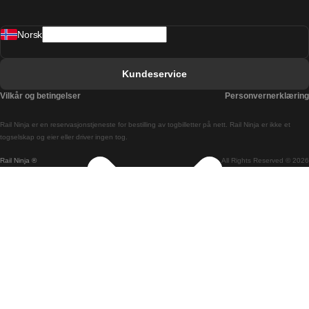
Barcelona Valencia Tog
Norsk
Bergen Oslo Tog
Berlin Praha Tog
Kundeservice
Bratislava Budapest Tog
Vilkår og betingelser
Personvernerklæring
Budapest Bratislava Tog
Rail Ninja er en reservasjons­tjeneste for bestilling av togbilletter på nett. Rail Ninja er ikke et
Budapest Prague Tog
togselskap og eier eller driver ingen tog.
Rail Ninja ®
All Rights Reserved © 2026
Budapest Wien Tog
Busan Cheonan Tog
Busan Seoul Tog
Canberra Sydney Tog
Changwon Seoul Tog
Cheonan Busan Tog