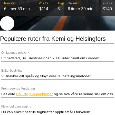
Reisetid
Pris fra
Avganger
Reisetid
Pris fra
6 timer 59 min
$114
3
6 timer 39 min
$140
Populære ruter fra Kemi og Helsingfors
Omfattende nettverk
Ett nettsted, 34+ destinasjoner, 700+ ruter rundt om i verden.
Enkel bestilling
Vi snakker ditt språk og tilbyr over 20 betalingsmetoder.
Fremragende Vurdering
Les ekte
Rail Ninja-anmeldelser
og se hva våre reisende sier om oss.
Fleksibel planlegging
Du kan enkelt bestille togbilletter opptil ett år i forveien!