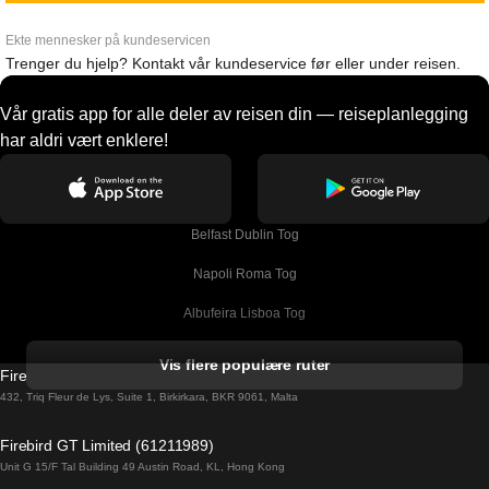
Ekte mennesker på kundeservicen
Trenger du hjelp? Kontakt vår kundeservice før eller under reisen.
Vår gratis app for alle deler av reisen din — reiseplanlegging
har aldri vært enklere!
Belfast Dublin Tog
Napoli Roma Tog
Albufeira Lisboa Tog
Alicante Madrid Tog
Vis flere populære ruter
Firebird GT Limited (OC 1451)
Barcelona Madrid Tog
432, Triq Fleur de Lys, Suite 1, Birkirkara, BKR 9061, Malta
Barcelona Malaga Tog
Firebird GT Limited (61211989)
Unit G 15/F Tal Building 49 Austin Road, KL, Hong Kong
Barcelona Sevilla Tog