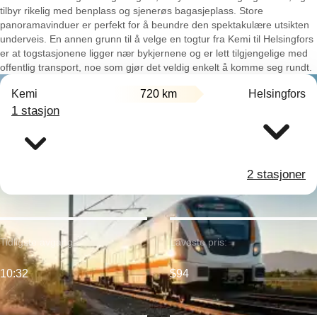
tilbyr rikelig med benplass og sjenerøs bagasjeplass. Store
panoramavinduer er perfekt for å beundre den spektakulære utsikten
underveis. En annen grunn til å velge en togtur fra Kemi til Helsingfors
er at togstasjonene ligger nær bykjernene og er lett tilgjengelige med
offentlig transport, noe som gjør det veldig enkelt å komme seg rundt.
Kemi
720 km
Helsingfors
1 stasjon
2 stasjoner
Tidligste avgang:
Laveste pris:
10:32
$94