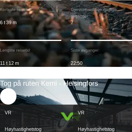
Korteste reisetid:
Gjennomsnittlige daglige
avganger:
6 t 39 m
7
Lengste reisetid:
Siste avganger:
11 t 12 m
22:50
Tog på ruten Kemi - Helsingfors
VR
VR
Høyhastighetstog
Høyhastighetstog