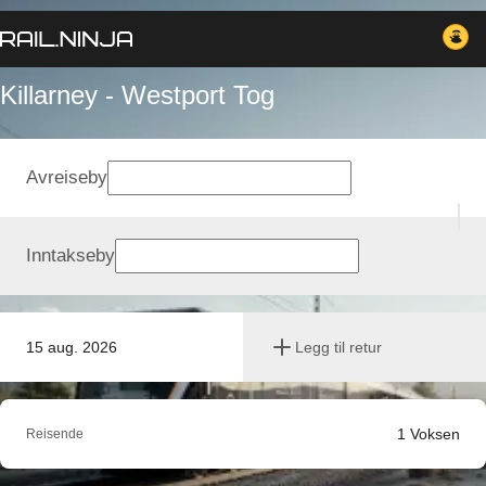
Killarney - Westport Tog
Avreiseby
Inntakseby
15 aug. 2026
Legg til retur
1
Voksen
Reisende