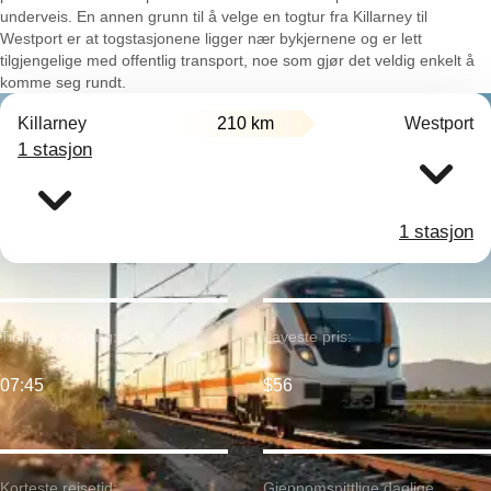
underveis. En annen grunn til å velge en togtur fra Killarney til
Westport er at togstasjonene ligger nær bykjernene og er lett
tilgjengelige med offentlig transport, noe som gjør det veldig enkelt å
komme seg rundt.
Killarney
210 km
Westport
1 stasjon
1 stasjon
Tidligste avgang:
Laveste pris:
07:45
$56
Korteste reisetid:
Gjennomsnittlige daglige