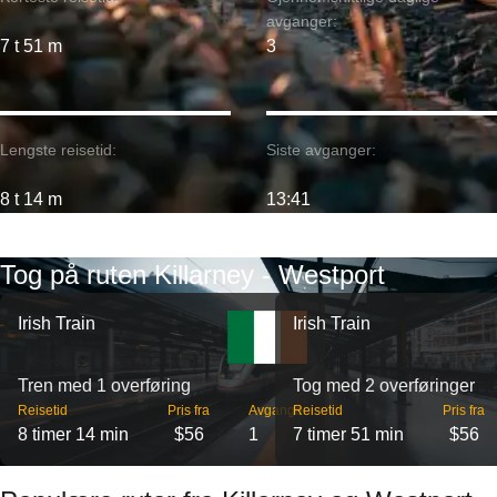
avganger:
7 t 51 m
3
Lengste reisetid:
Siste avganger:
8 t 14 m
13:41
Tog på ruten Killarney - Westport
Irish Train
Irish Train
Tren med 1 overføring
Tog med 2 overføringer
Reisetid
Pris fra
Avganger
Reisetid
Pris fra
8 timer 14 min
$56
1
7 timer 51 min
$56