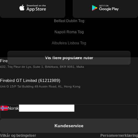
Belfast Dublin Tog
Napoli Roma Tog
Albufeira Lisboa Tog
Alicante Madrid Tog
Vis flere populære ruter
Firebird GT Limited (OC 1451)
Barcelona Madrid Tog
432, Triq Fleur de Lys, Suite 1, Birkirkara, BKR 9061, Malta
Barcelona Malaga Tog
Firebird GT Limited (61211989)
Unit G 15/F Tal Building 49 Austin Road, KL, Hong Kong
Barcelona Sevilla Tog
Barcelona Valencia Tog
Norsk
Bergen Oslo Tog
Berlin Praha Tog
Kundeservice
Bratislava Budapest Tog
Vilkår og betingelser
Personvernerklæring