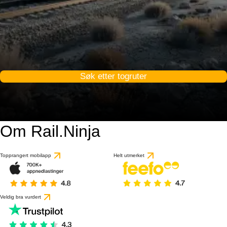
Søk etter togruter
Om Rail.Ninja
Topprangert mobilapp
Helt utmerket
Veldig bra vurdert