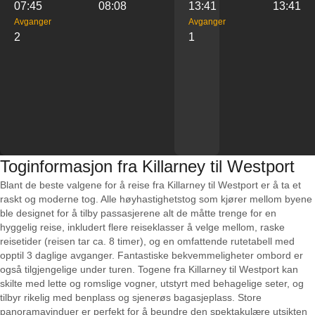
07:45
08:08
13:41
13:41
Avganger
Avganger
2
1
Toginformasjon fra Killarney til Westport
Blant de beste valgene for å reise fra Killarney til Westport er å ta et
raskt og moderne tog. Alle høyhastighetstog som kjører mellom byene
ble designet for å tilby passasjerene alt de måtte trenge for en
hyggelig reise, inkludert flere reiseklasser å velge mellom, raske
reisetider (reisen tar ca. 8 timer), og en omfattende rutetabell med
opptil 3 daglige avganger. Fantastiske bekvemmeligheter ombord er
også tilgjengelige under turen. Togene fra Killarney til Westport kan
skilte med lette og romslige vogner, utstyrt med behagelige seter, og
tilbyr rikelig med benplass og sjenerøs bagasjeplass. Store
panoramavinduer er perfekt for å beundre den spektakulære utsikten