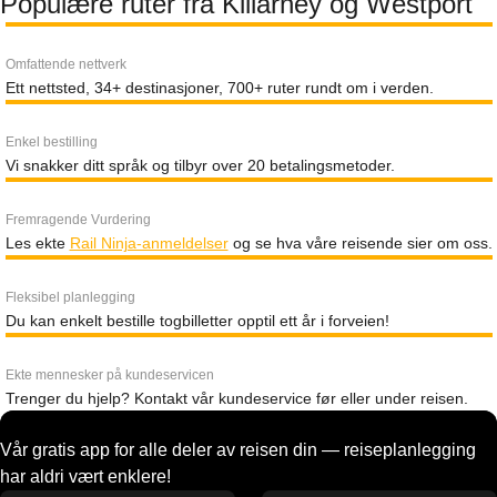
Populære ruter fra Killarney og Westport
Omfattende nettverk
Ett nettsted, 34+ destinasjoner, 700+ ruter rundt om i verden.
Enkel bestilling
Vi snakker ditt språk og tilbyr over 20 betalingsmetoder.
Fremragende Vurdering
Les ekte
Rail Ninja-anmeldelser
og se hva våre reisende sier om oss.
Fleksibel planlegging
Du kan enkelt bestille togbilletter opptil ett år i forveien!
Ekte mennesker på kundeservicen
Trenger du hjelp? Kontakt vår kundeservice før eller under reisen.
Vår gratis app for alle deler av reisen din — reiseplanlegging
har aldri vært enklere!