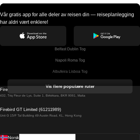
Vår gratis app for alle deler av reisen din — reiseplanlegging
har aldri vært enklere!
Belfast Dublin Tog
Napoli Roma Tog
Albufeira Lisboa Tog
Alicante Madrid Tog
Vis flere populære ruter
Firebird GT Limited (OC 1451)
Barcelona Madrid Tog
432, Triq Fleur de Lys, Suite 1, Birkirkara, BKR 9061, Malta
Barcelona Malaga Tog
Firebird GT Limited (61211989)
Unit G 15/F Tal Building 49 Austin Road, KL, Hong Kong
Barcelona Sevilla Tog
Barcelona Valencia Tog
Norsk
Bergen Oslo Tog