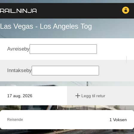
Las Vegas - Los Angeles Tog
Avreiseby
Inntakseby
17 aug. 2026
Legg til retur
1
Voksen
Reisende