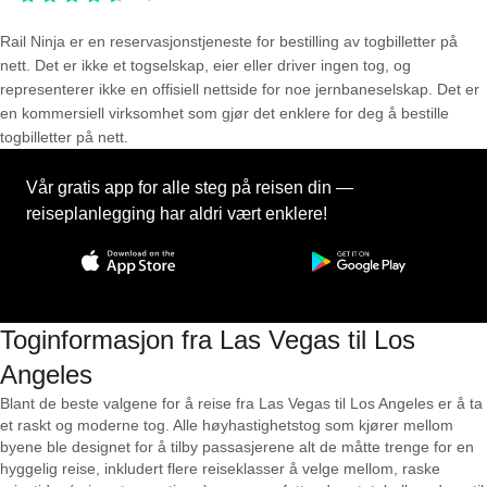
Rail Ninja er en reservasjons­tjeneste for bestilling av togbilletter på
nett. Det er ikke et togselskap, eier eller driver ingen tog, og
representerer ikke en offisiell nettside for noe jernbaneselskap. Det er
en kommersiell virksomhet som gjør det enklere for deg å bestille
togbilletter på nett.
Vår gratis app for alle steg på reisen din —
reiseplanlegging har aldri vært enklere!
Toginformasjon fra Las Vegas til Los
Angeles
Blant de beste valgene for å reise fra Las Vegas til Los Angeles er å ta
et raskt og moderne tog. Alle høyhastighetstog som kjører mellom
byene ble designet for å tilby passasjerene alt de måtte trenge for en
hyggelig reise, inkludert flere reiseklasser å velge mellom, raske