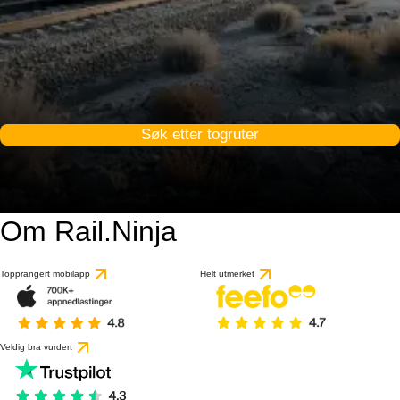
Søk etter togruter
Om Rail.Ninja
Topprangert mobilapp
Helt utmerket
Veldig bra vurdert