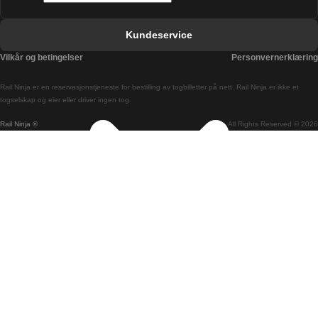
Berlin Praha Tog
Kundeservice
Bratislava Budapest Tog
Vilkår og betingelser
Personvernerklæring
Budapest Bratislava Tog
Rail Ninja er en reservasjons­tjeneste for bestilling av togbilletter på nett. Rail Ninja er ikke et
Budapest Prague Tog
togselskap og eier eller driver ingen tog.
Rail Ninja ®
All Rights Reserved © 2026
Budapest Wien Tog
Busan Cheonan Tog
Busan Seoul Tog
Canberra Sydney Tog
Changwon Seoul Tog
Cheonan Busan Tog
Coimbra Lisboa Tog
Coimbra Porto Tog