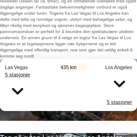
reisetider (reisen tar ca. timer), og en omfattende rutetabell med opptil
daglige avganger. Fantastiske bekvemmeligheter ombord er også
tilgjengelige under turen. Togene fra Las Vegas til Los Angeles kan
skilte med lette og romslige vogner, utstyrt med behagelige seter, og
tilbyr rikelig med benplass og sjenerøs bagasjeplass. Store
panoramavinduer er perfekt for å beundre den spektakulære utsikten
underveis. En annen grunn til å velge en togtur fra Las Vegas til Los
Angeles er at togstasjonene ligger nær bykjernene og er lett
tilgjengelige med offentlig transport, noe som gjør det veldig enkelt å
komme seg rundt.
Las Vegas
435 km
Los Angeles
5 stasjoner
5 stasjoner