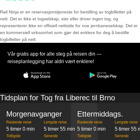
Rail Ninja er en reservasjons­tjeneste for bestilling av togbilletter på
nett. Det er ikke et togselskap, eier eller driver ingen tog, og
representerer ikke en offisiell nettside for noe jernbaneselskap. Det er
en kommersiell virksomhet som gjør det enklere for deg å bestille
togbilletter på nett.
Vår gratis app for alle steg på reisen din —
reiseplanlegging har aldri vært enklere!
Tidsplan for Tog fra Liberec til Brno
Morgenavganger
Ettermiddags.
Raskeste reise
Lengste reise
Raskeste reise
Lengste reise
5 timer 0 min
5 timer 55 min
5 timer 0 min
5 timer 55 
Tidligste
Seneste
Tidligste
Seneste