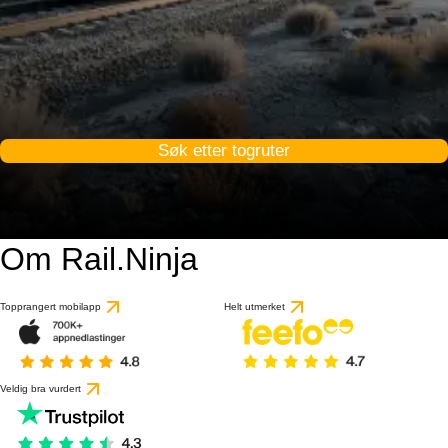
Søk etter togruter
Om Rail.Ninja
Topprangert mobilapp
Helt utmerket
Veldig bra vurdert