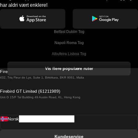
har aldri vært enklere!
Belfast Dublin Tog
Napoli Roma Tog
Albufeira Lisboa Tog
Alicante Madrid Tog
Vis flere populære ruter
Firebird GT Limited (OC 1451)
Barcelona Madrid Tog
432, Triq Fleur de Lys, Suite 1, Birkirkara, BKR 9061, Malta
Barcelona Malaga Tog
Firebird GT Limited (61211989)
Unit G 15/F Tal Building 49 Austin Road, KL, Hong Kong
Barcelona Sevilla Tog
Barcelona Valencia Tog
Norsk
Bergen Oslo Tog
Berlin Praha Tog
Kundeservice