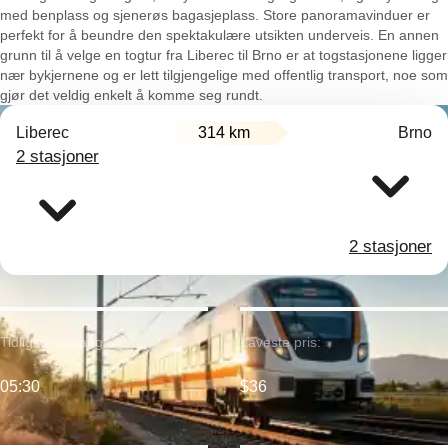
med benplass og sjenerøs bagasjeplass. Store panoramavinduer er
perfekt for å beundre den spektakulære utsikten underveis. En annen
grunn til å velge en togtur fra Liberec til Brno er at togstasjonene ligger
nær bykjernene og er lett tilgjengelige med offentlig transport, noe som
gjør det veldig enkelt å komme seg rundt.
Liberec
314 km
Brno
2 stasjoner
2 stasjoner
Tidligste avgang:
Laveste pris:
05:30
$36