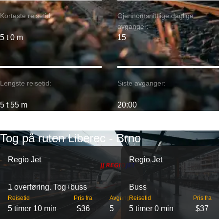
Korteste reisetid:
Gjennomsnittlige daglige
avganger:
5 t 0 m
15
Lengste reisetid:
Siste avganger:
5 t 55 m
20:00
Tog på ruten Liberec - Brno
Regio Jet
Regio Jet
1 overføring. Tog+buss
Buss
Reisetid
Pris fra
Avganger
Reisetid
Pris fra
5 timer 10 min
$36
5
5 timer 0 min
$37