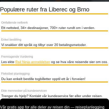
Populære ruter fra Liberec og Brno
Omfattende nettverk
Ett nettsted, 34+ destinasjoner, 700+ ruter rundt om i verden.
Enkel bestilling
Vi snakker ditt språk og tilbyr over 20 betalingsmetoder.
Fremragende Vurdering
Les ekte
Rail Ninja-anmeldelser
og se hva våre reisende sier om oss.
Fleksibel planlegging
Du kan enkelt bestille togbilletter opptil ett år i forveien!
Ekte mennesker på kundeservicen
Trenger du hjelp? Kontakt vår kundeservice før eller under reisen.
Vår gratis app for alle deler av reisen din — reiseplanlegging