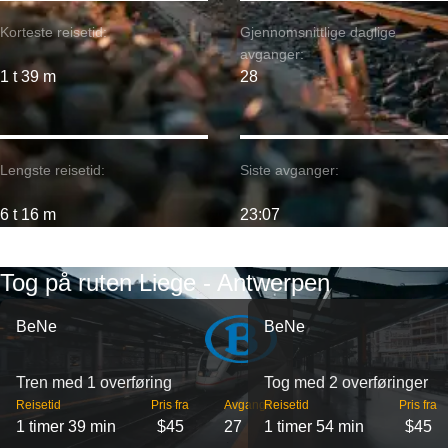
Korteste reisetid:
Gjennomsnittlige daglige
avganger:
1 t 39 m
28
Lengste reisetid:
Siste avganger:
6 t 16 m
23:07
Tog på ruten Liege - Antwerpen
BeNe
BeNe
Tren med 1 overføring
Tog med 2 overføringer
Reisetid
Pris fra
Avganger
Reisetid
Pris fra
1 timer 39 min
$45
27
1 timer 54 min
$45