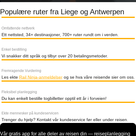
Populære ruter fra Liege og Antwerpen
Omfattende nettverk
Ett nettsted, 34+ destinasjoner, 700+ ruter rundt om i verden.
Enkel bestilling
Vi snakker ditt språk og tilbyr over 20 betalingsmetoder.
Fremragende Vurdering
Les ekte
Rail Ninja-anmeldelser
og se hva våre reisende sier om oss.
Fleksibel planlegging
Du kan enkelt bestille togbilletter opptil ett år i forveien!
Ekte mennesker på kundeservicen
Trenger du hjelp? Kontakt vår kundeservice før eller under reisen.
Vår gratis app for alle deler av reisen din — reiseplanlegging