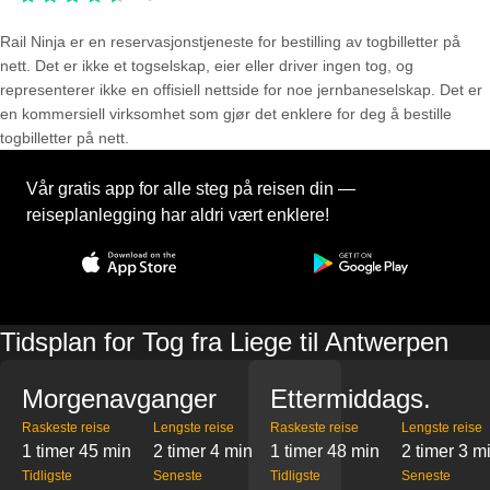
Rail Ninja er en reservasjons­tjeneste for bestilling av togbilletter på
nett. Det er ikke et togselskap, eier eller driver ingen tog, og
representerer ikke en offisiell nettside for noe jernbaneselskap. Det er
en kommersiell virksomhet som gjør det enklere for deg å bestille
togbilletter på nett.
Vår gratis app for alle steg på reisen din —
reiseplanlegging har aldri vært enklere!
Tidsplan for Tog fra Liege til Antwerpen
Morgenavganger
Ettermiddags.
Raskeste reise
Lengste reise
Raskeste reise
Lengste reise
1 timer 45 min
2 timer 4 min
1 timer 48 min
2 timer 3 m
Tidligste
Seneste
Tidligste
Seneste