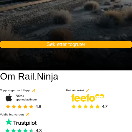
Søk etter togruter
Om Rail.Ninja
Topprangert mobilapp
Helt utmerket
Veldig bra vurdert