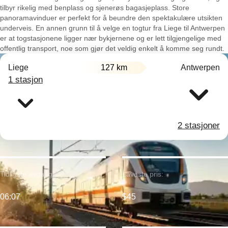
tilbyr rikelig med benplass og sjenerøs bagasjeplass. Store
panoramavinduer er perfekt for å beundre den spektakulære utsikten
underveis. En annen grunn til å velge en togtur fra Liege til Antwerpen
er at togstasjonene ligger nær bykjernene og er lett tilgjengelige med
offentlig transport, noe som gjør det veldig enkelt å komme seg rundt.
Liege
127 km
Antwerpen
1 stasjon
2 stasjoner
Tidligste avgang:
Laveste pris:
06:07
$45