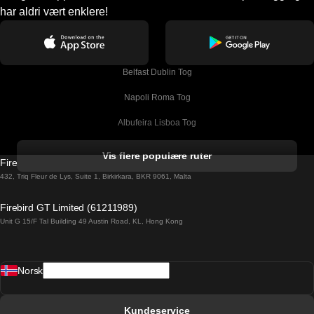
har aldri vært enklere!
Belfast Dublin Tog
Napoli Roma Tog
Albufeira Lisboa Tog
Alicante Madrid Tog
Vis flere populære ruter
Firebird GT Limited (OC 1451)
Barcelona Madrid Tog
432, Triq Fleur de Lys, Suite 1, Birkirkara, BKR 9061, Malta
Barcelona Malaga Tog
Firebird GT Limited (61211989)
Unit G 15/F Tal Building 49 Austin Road, KL, Hong Kong
Barcelona Sevilla Tog
Barcelona Valencia Tog
Norsk
Bergen Oslo Tog
Berlin Praha Tog
Kundeservice