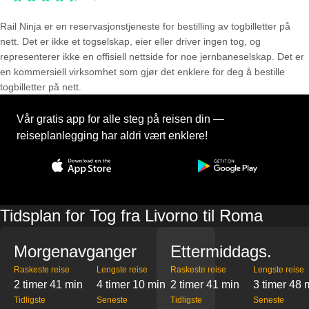
Rail Ninja er en reservasjons­tjeneste for bestilling av togbilletter på
nett. Det er ikke et togselskap, eier eller driver ingen tog, og
representerer ikke en offisiell nettside for noe jernbaneselskap. Det er
en kommersiell virksomhet som gjør det enklere for deg å bestille
togbilletter på nett.
Vår gratis app for alle steg på reisen din —
reiseplanlegging har aldri vært enklere!
Tidsplan for Tog fra Livorno til Roma
Morgenavganger
Ettermiddags.
Raskeste reise
Lengste reise
Raskeste reise
Lengste reise
2 timer 41 min
4 timer 10 min
2 timer 41 min
3 timer 48 
Tidligste
Seneste
Tidligste
Seneste