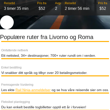
Reisetid
Pris fra
Avganger
Reisetid
Pris fra
3 timer 35 min
$52
2
2 timer 56 min
$52
Populære ruter fra Livorno og Roma
Omfattende nettverk
Ett nettsted, 34+ destinasjoner, 700+ ruter rundt om i verden.
Enkel bestilling
Vi snakker ditt språk og tilbyr over 20 betalingsmetoder.
Fremragende Vurdering
Les ekte
Rail Ninja-anmeldelser
og se hva våre reisende sier om oss.
Fleksibel planlegging
Du kan enkelt bestille togbilletter opptil ett år i forveien!