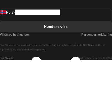
Barcelona Valencia Tog
Norsk
Bergen Oslo Tog
Berlin Praha Tog
Kundeservice
Bratislava Budapest Tog
Vilkår og betingelser
Personvernerklæring
Budapest Bratislava Tog
Rail Ninja er en reservasjons­tjeneste for bestilling av togbilletter på nett. Rail Ninja er ikke et
Budapest Prague Tog
togselskap og eier eller driver ingen tog.
Rail Ninja ®
All Rights Reserved © 2026
Budapest Wien Tog
Busan Cheonan Tog
Busan Seoul Tog
Canberra Sydney Tog
Changwon Seoul Tog
Cheonan Busan Tog