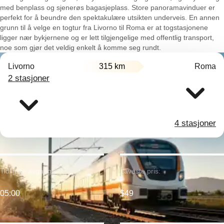
med benplass og sjenerøs bagasjeplass. Store panoramavinduer er
perfekt for å beundre den spektakulære utsikten underveis. En annen
grunn til å velge en togtur fra Livorno til Roma er at togstasjonene
ligger nær bykjernene og er lett tilgjengelige med offentlig transport,
noe som gjør det veldig enkelt å komme seg rundt.
Livorno
315 km
Roma
2 stasjoner
4 stasjoner
Tidligste avgang:
Laveste pris:
05:00
$49