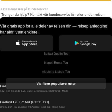
Ekte mennesker på kundeservicen
Trenger du hjelp? Kontakt vår kundeservice før eller under reisen.
Vår gratis app for alle deler av reisen din — reiseplanlegging
har aldri vært enklere!
Belfast Dublin Tog
Napoli Roma Tog
Albufeira Lisboa Tog
Alicante Madrid Tog
Vis flere populære ruter
Firebird GT Limited (OC 1451)
Barcelona Madrid Tog
432, Triq Fleur de Lys, Suite 1, Birkirkara, BKR 9061, Malta
Barcelona Malaga Tog
Firebird GT Limited (61211989)
Unit G 15/F Tal Building 49 Austin Road, KL, Hong Kong
Barcelona Sevilla Tog