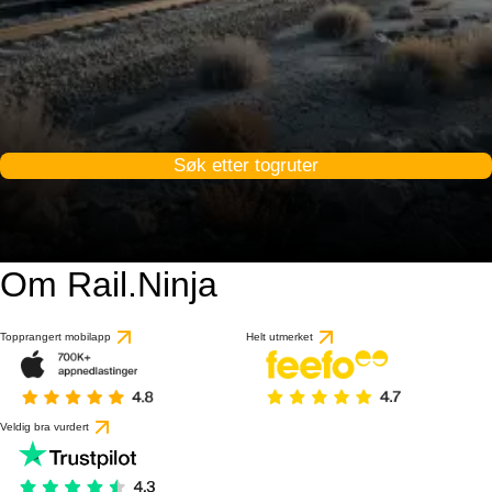
Søk etter togruter
Om Rail.Ninja
Topprangert mobilapp
Helt utmerket
Veldig bra vurdert