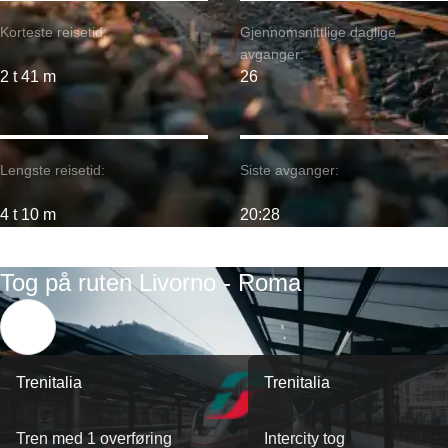
Korteste reisetid:
Gjennomsnittlige daglige
avganger:
2 t 41 m
26
Lengste reisetid:
Siste avganger:
4 t 10 m
20:28
Tog på ruten Livorno - Roma
Trenitalia
Trenitalia
Tren med 1 overføring
Intercity tog