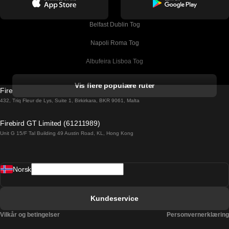
Belfast Dublin Tog
Napoli Roma Tog
Albufeira Lisboa Tog
Alicante Madrid Tog
Vis flere populære ruter
Firebird GT Limited (OC 1451)
Barcelona Madrid Tog
432, Triq Fleur de Lys, Suite 1, Birkirkara, BKR 9061, Malta
Barcelona Malaga Tog
Firebird GT Limited (61211989)
Unit G 15/F Tal Building 49 Austin Road, KL, Hong Kong
Barcelona Sevilla Tog
Barcelona Valencia Tog
Norsk
Bergen Oslo Tog
Berlin Praha Tog
Kundeservice
Bratislava Budapest Tog
Vilkår og betingelser
Personvernerklæring
Budapest Bratislava Tog