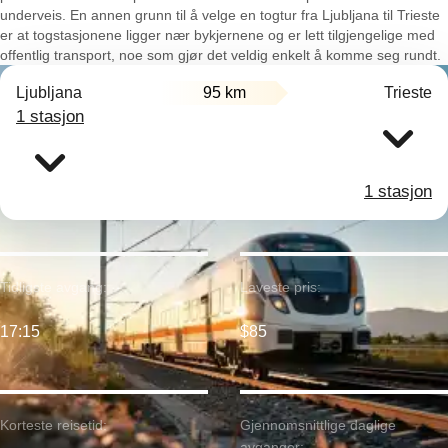
underveis. En annen grunn til å velge en togtur fra Ljubljana til Trieste
er at togstasjonene ligger nær bykjernene og er lett tilgjengelige med
offentlig transport, noe som gjør det veldig enkelt å komme seg rundt.
Ljubljana
95 km
Trieste
1 stasjon
1 stasjon
Tidligste avgang:
Laveste pris:
17:15
$85
Korteste reisetid:
Gjennomsnittlige daglige
avganger: