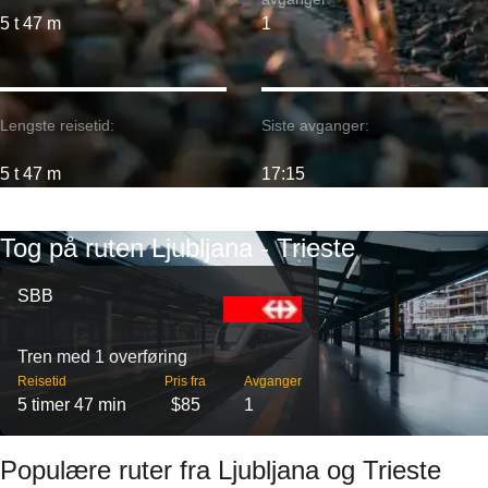
5 t 47 m
1
Lengste reisetid:
Siste avganger:
5 t 47 m
17:15
Tog på ruten Ljubljana - Trieste
SBB
Tren med 1 overføring
Reisetid
Pris fra
Avganger
5 timer 47 min
$85
1
Populære ruter fra Ljubljana og Trieste