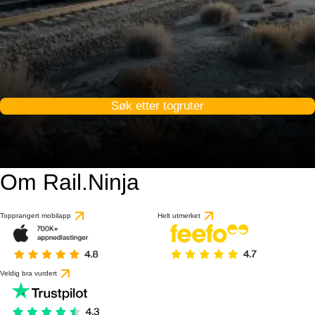
Søk etter togruter
Om Rail.Ninja
Topprangert mobilapp
Helt utmerket
Veldig bra vurdert