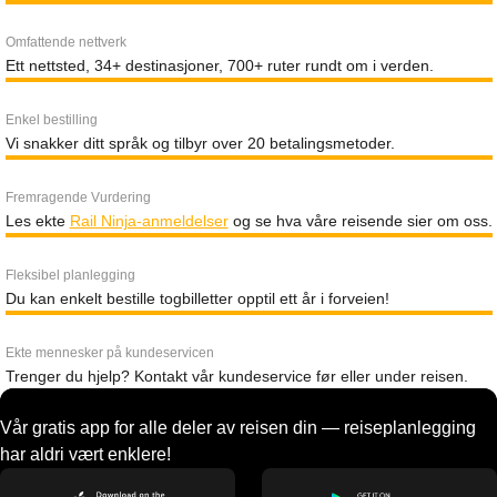
Omfattende nettverk
Ett nettsted, 34+ destinasjoner, 700+ ruter rundt om i verden.
Enkel bestilling
Vi snakker ditt språk og tilbyr over 20 betalingsmetoder.
Fremragende Vurdering
Les ekte
Rail Ninja-anmeldelser
og se hva våre reisende sier om oss.
Fleksibel planlegging
Du kan enkelt bestille togbilletter opptil ett år i forveien!
Ekte mennesker på kundeservicen
Trenger du hjelp? Kontakt vår kundeservice før eller under reisen.
Vår gratis app for alle deler av reisen din — reiseplanlegging
har aldri vært enklere!