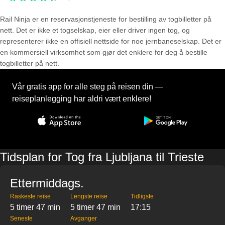
Rail Ninja er en reservasjons­tjeneste for bestilling av togbilletter på
nett. Det er ikke et togselskap, eier eller driver ingen tog, og
representerer ikke en offisiell nettside for noe jernbaneselskap. Det er
en kommersiell virksomhet som gjør det enklere for deg å bestille
togbilletter på nett.
Vår gratis app for alle steg på reisen din —
reiseplanlegging har aldri vært enklere!
Tidsplan for Tog fra Ljubljana til Trieste
Ettermiddags.
Raskeste reise
Lengste reise
Tidligste
5 timer 47 min
5 timer 47 min
17:15
Seneste
Avganger