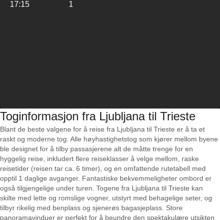
17:15
1
Toginformasjon fra Ljubljana til Trieste
Blant de beste valgene for å reise fra Ljubljana til Trieste er å ta et
raskt og moderne tog. Alle høyhastighetstog som kjører mellom byene
ble designet for å tilby passasjerene alt de måtte trenge for en
hyggelig reise, inkludert flere reiseklasser å velge mellom, raske
reisetider (reisen tar ca. 6 timer), og en omfattende rutetabell med
opptil 1 daglige avganger. Fantastiske bekvemmeligheter ombord er
også tilgjengelige under turen. Togene fra Ljubljana til Trieste kan
skilte med lette og romslige vogner, utstyrt med behagelige seter, og
tilbyr rikelig med benplass og sjenerøs bagasjeplass. Store
panoramavinduer er perfekt for å beundre den spektakulære utsikten