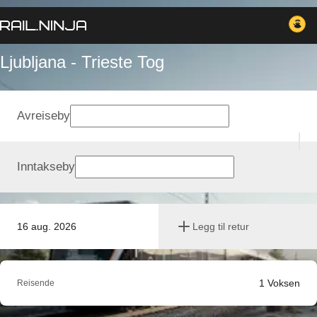
Ljubljana - Trieste Tog
Avreiseby
Inntakseby
16 aug. 2026
Legg til retur
1
Voksen
Reisende