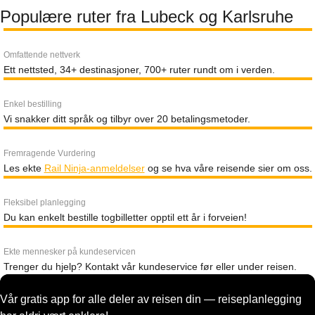
Populære ruter fra Lubeck og Karlsruhe
Omfattende nettverk
Ett nettsted, 34+ destinasjoner, 700+ ruter rundt om i verden.
Enkel bestilling
Vi snakker ditt språk og tilbyr over 20 betalingsmetoder.
Fremragende Vurdering
Les ekte
Rail Ninja-anmeldelser
og se hva våre reisende sier om oss.
Fleksibel planlegging
Du kan enkelt bestille togbilletter opptil ett år i forveien!
Ekte mennesker på kundeservicen
Trenger du hjelp? Kontakt vår kundeservice før eller under reisen.
Vår gratis app for alle deler av reisen din — reiseplanlegging