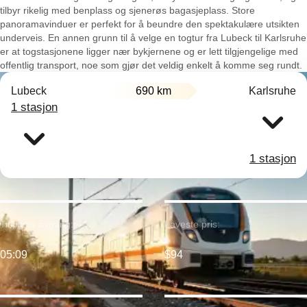
tilbyr rikelig med benplass og sjenerøs bagasjeplass. Store
panoramavinduer er perfekt for å beundre den spektakulære utsikten
underveis. En annen grunn til å velge en togtur fra Lubeck til Karlsruhe
er at togstasjonene ligger nær bykjernene og er lett tilgjengelige med
offentlig transport, noe som gjør det veldig enkelt å komme seg rundt.
Lubeck
690 km
Karlsruhe
1 stasjon
1 stasjon
Tidligste avgang:
Laveste pris:
05:09
$94