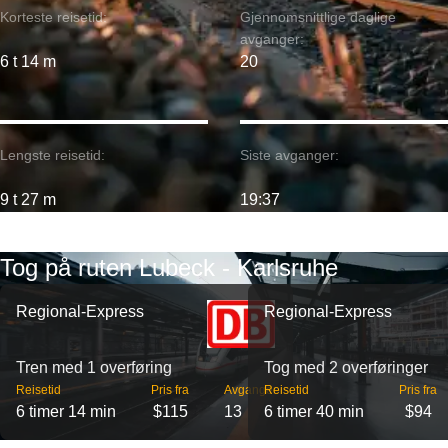
Korteste reisetid:
Gjennomsnittlige daglige
avganger:
6 t 14 m
20
Lengste reisetid:
Siste avganger:
9 t 27 m
19:37
Tog på ruten Lubeck - Karlsruhe
Regional-Express
Regional-Express
Tren med 1 overføring
Tog med 2 overføringer
Reisetid
Pris fra
Avganger
Reisetid
Pris fra
6 timer 14 min
$115
13
6 timer 40 min
$94