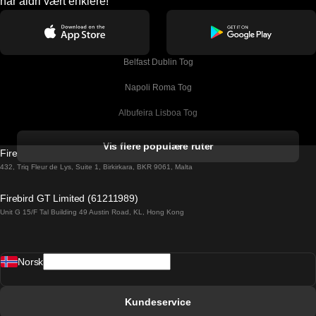
har aldri vært enklere!
Belfast Dublin Tog
Napoli Roma Tog
Albufeira Lisboa Tog
Alicante Madrid Tog
Vis flere populære ruter
Firebird GT Limited (OC 1451)
Barcelona Madrid Tog
432, Triq Fleur de Lys, Suite 1, Birkirkara, BKR 9061, Malta
Barcelona Malaga Tog
Firebird GT Limited (61211989)
Unit G 15/F Tal Building 49 Austin Road, KL, Hong Kong
Barcelona Sevilla Tog
Barcelona Valencia Tog
Norsk
Bergen Oslo Tog
Berlin Praha Tog
Kundeservice