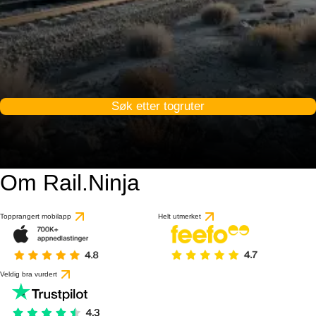
Søk etter togruter
Om Rail.Ninja
Topprangert mobilapp
Helt utmerket
Veldig bra vurdert