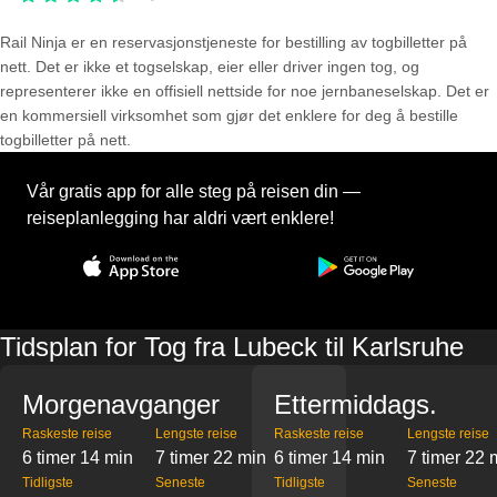
Rail Ninja er en reservasjons­tjeneste for bestilling av togbilletter på
nett. Det er ikke et togselskap, eier eller driver ingen tog, og
representerer ikke en offisiell nettside for noe jernbaneselskap. Det er
en kommersiell virksomhet som gjør det enklere for deg å bestille
togbilletter på nett.
Vår gratis app for alle steg på reisen din —
reiseplanlegging har aldri vært enklere!
Tidsplan for Tog fra Lubeck til Karlsruhe
Morgenavganger
Ettermiddags.
Raskeste reise
Lengste reise
Raskeste reise
Lengste reise
6 timer 14 min
7 timer 22 min
6 timer 14 min
7 timer 22 
Tidligste
Seneste
Tidligste
Seneste