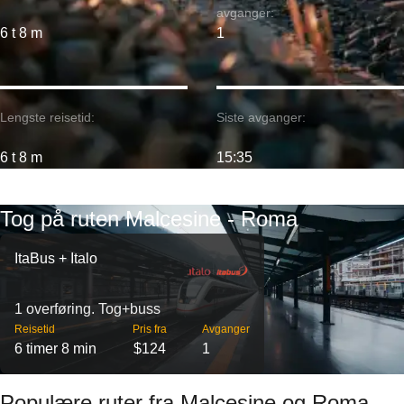
avganger:
6 t 8 m
1
Lengste reisetid:
Siste avganger:
6 t 8 m
15:35
Tog på ruten Malcesine - Roma
ItaBus + Italo
1 overføring. Tog+buss
Reisetid
Pris fra
Avganger
6 timer 8 min
$124
1
Populære ruter fra Malcesine og Roma