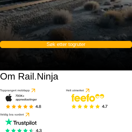
Søk etter togruter
Om Rail.Ninja
Topprangert mobilapp
Helt utmerket
Veldig bra vurdert