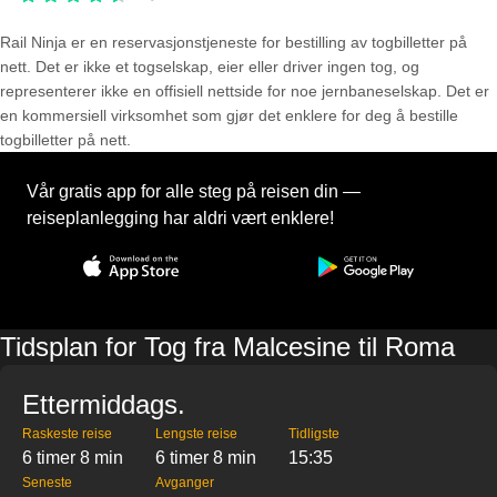
Rail Ninja er en reservasjons­tjeneste for bestilling av togbilletter på
nett. Det er ikke et togselskap, eier eller driver ingen tog, og
representerer ikke en offisiell nettside for noe jernbaneselskap. Det er
en kommersiell virksomhet som gjør det enklere for deg å bestille
togbilletter på nett.
Vår gratis app for alle steg på reisen din —
reiseplanlegging har aldri vært enklere!
Tidsplan for Tog fra Malcesine til Roma
Ettermiddags.
Raskeste reise
Lengste reise
Tidligste
6 timer 8 min
6 timer 8 min
15:35
Seneste
Avganger