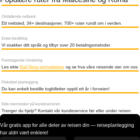
Omfattende nettverk
Ett nettsted, 34+ destinasjoner, 700+ ruter rundt om i verden.
Enkel bestilling
Vi snakker ditt språk og tilbyr over 20 betalingsmetoder.
Fremragende Vurdering
Les ekte
Rail Ninja-anmeldelser
og se hva våre reisende sier om oss.
Fleksibel planlegging
Du kan enkelt bestille togbilletter opptil ett år i forveien!
Ekte mennesker på kundeservicen
Trenger du hjelp? Kontakt vår kundeservice før eller under reisen.
Vår gratis app for alle deler av reisen din — reiseplanlegging
har aldri vært enklere!