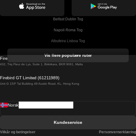
Belfast Dublin Tog
Napoli Roma Tog
Albufeira Lisboa Tog
Alicante Madrid Tog
Vis flere populære ruter
Firebird GT Limited (OC 1451)
Barcelona Madrid Tog
432, Triq Fleur de Lys, Suite 1, Birkirkara, BKR 9061, Malta
Barcelona Malaga Tog
Firebird GT Limited (61211989)
Unit G 15/F Tal Building 49 Austin Road, KL, Hong Kong
Barcelona Sevilla Tog
Barcelona Valencia Tog
Norsk
Bergen Oslo Tog
Berlin Praha Tog
Kundeservice
Bratislava Budapest Tog
Vilkår og betingelser
Personvernerklæring