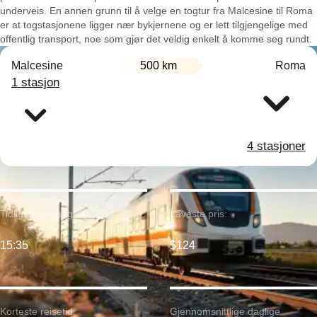
underveis. En annen grunn til å velge en togtur fra Malcesine til Roma
er at togstasjonene ligger nær bykjernene og er lett tilgjengelige med
offentlig transport, noe som gjør det veldig enkelt å komme seg rundt.
Malcesine
500 km
Roma
1 stasjon
4 stasjoner
Tidligste avgang:
Laveste pris:
15:35
$124
Korteste reisetid:
Gjennomsnittlige daglige