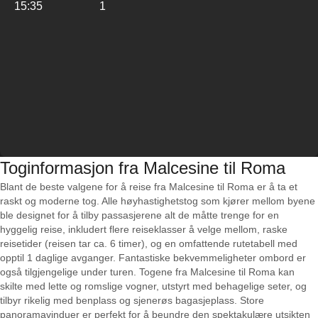
15:35
1
Toginformasjon fra Malcesine til Roma
Blant de beste valgene for å reise fra Malcesine til Roma er å ta et
raskt og moderne tog. Alle høyhastighetstog som kjører mellom byene
ble designet for å tilby passasjerene alt de måtte trenge for en
hyggelig reise, inkludert flere reiseklasser å velge mellom, raske
reisetider (reisen tar ca. 6 timer), og en omfattende rutetabell med
opptil 1 daglige avganger. Fantastiske bekvemmeligheter ombord er
også tilgjengelige under turen. Togene fra Malcesine til Roma kan
skilte med lette og romslige vogner, utstyrt med behagelige seter, og
tilbyr rikelig med benplass og sjenerøs bagasjeplass. Store
panoramavinduer er perfekt for å beundre den spektakulære utsikten