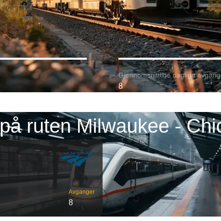
Gjennomsnittlige daglige avgang
8
på ruten Milwaukee - Ch
Avganger
8