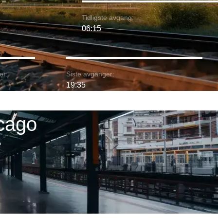
Tidligste avgang:
06:15
er:
Siste avganger:
19:35
icago