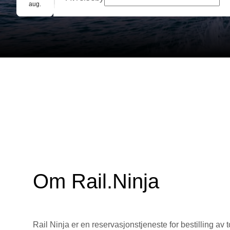
Gruppebooking
aug.
Om Rail.Ninja
Rail Ninja er en reservasjons­tjeneste for bestilling av t