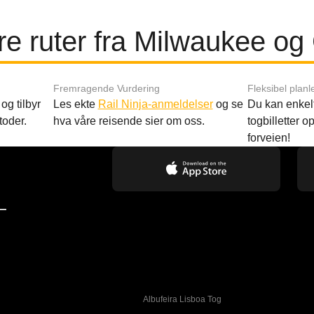
e ruter fra Milwaukee og
Fremragende Vurdering
Fleksibel planl
og tilbyr
Les ekte
Rail Ninja-anmeldelser
og se
Du kan enkelt
toder.
hva våre reisende sier om oss.
togbilletter opp
forveien!
—
Albufeira Lisboa Tog