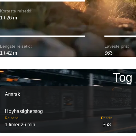
Korteste reisetid:
1 t 26 m
Lengste reisetid:
Laveste pris:
1 t 42 m
$63
Tog 
Amtrak
Høyhastighetstog
Reisetid
Pris fra
1 timer 26 min
$63