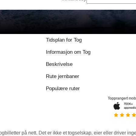
8.9 / 10 basert på 1
Tidsplan for Tog
Informasjon om Tog
Beskrivelse
Rute jernbaner
Populære ruter
Topprangert mob
ogbilletter på nett. Det er ikke et togselskap, eier eller driver ing