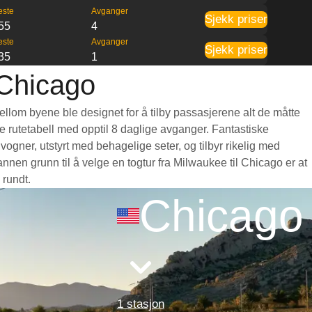
este
Avganger
Sjekk priser
55
4
este
Avganger
Sjekk priser
35
1
 Chicago
ellom byene ble designet for å tilby passasjerene alt de måtte
nde rutetabell med opptil 8 daglige avganger. Fantastiske
gner, utstyrt med behagelige seter, og tilbyr rikelig med
en grunn til å velge en togtur fra Milwaukee til Chicago er at
 rundt.
Chicago
1 stasjon