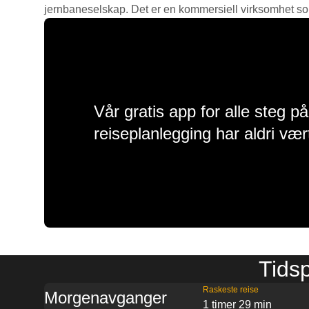
jernbaneselskap. Det er en kommersiell virksomhet som g
Vår gratis app for alle steg p
reiseplanlegging har aldri vær
Tidsp
Raskeste reise
Morgenavganger
1 timer 29 min