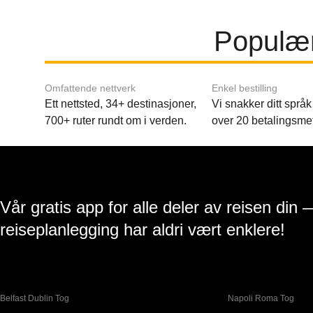
Populær
Omfattende nettverk
Enkel bestilling
Ett nettsted, 34+ destinasjoner,
Vi snakker ditt språk 
700+ ruter rundt om i verden.
over 20 betalingsme
Vår gratis app for alle deler av reisen din 
reiseplanlegging har aldri vært enklere!
Belfast Dublin Tog
Napoli Roma Tog