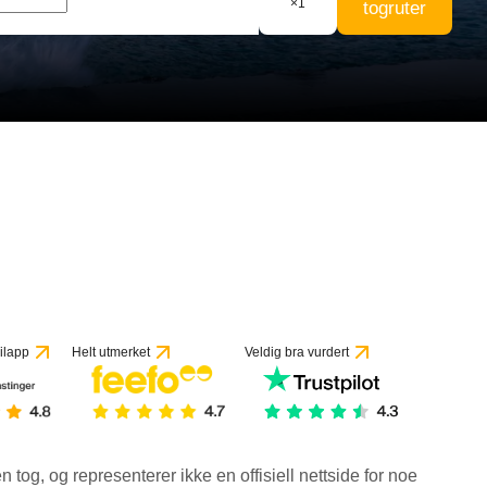
×
1
togruter
 vurderinger
ilapp
Helt utmerket
Veldig bra vurdert
en tog, og representerer ikke en offisiell nettside for noe