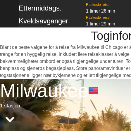
Raskeste reise
Ettermiddags.
1 timer 26 min
Raskeste reise
Kveldsavganger
1 timer 29 min
Toginfo
Blant de beste valgene for å reise fra Milwaukee til Chicago er 
trenge for en hyggelig reise, inkludert flere reiseklasser å velg
bekvemmeligheter ombord er også tilgjengelige under turen. Toge
benplass og sjenerøs bagasjeplass. Store panoramavinduer er pe
togstasjonene ligger nær bykjernene og er lett tilgjengelige med
Milwaukee
1 stasjon