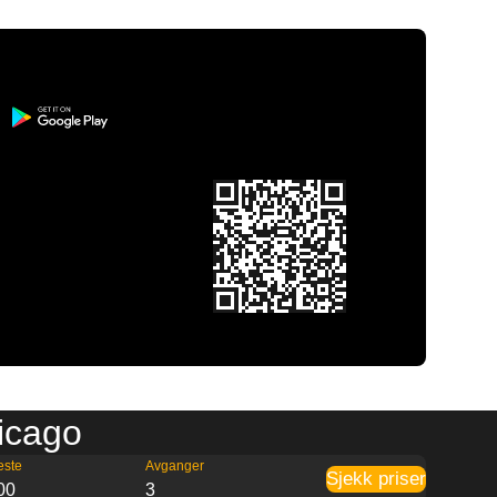
hicago
este
Avganger
Sjekk priser
00
3