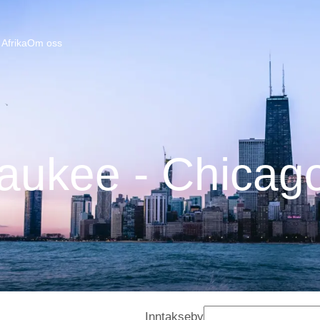
Afrika
Om oss
aukee - Chicag
Inntakseby