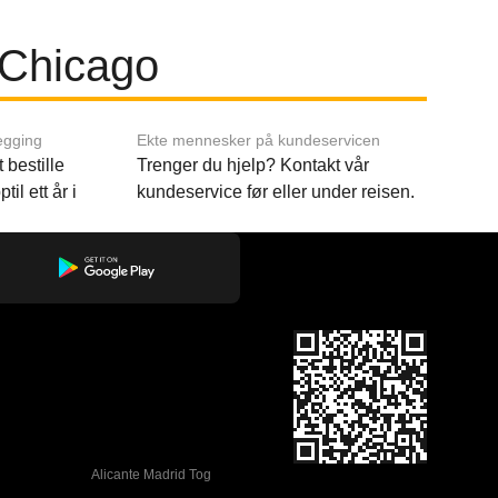
 Chicago
egging
Ekte mennesker på kundeservicen
 bestille
Trenger du hjelp? Kontakt vår
til ett år i
kundeservice før eller under reisen.
Alicante Madrid Tog