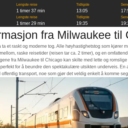
Lengste reise
Tidligste
Sen
1 timer 37 min
13:05
17:
Lengste reise
Tidligste
Sen
1 timer 29 min
19:35
19:
rmasjon fra Milwaukee til
å ta et raskt og moderne tog. Alle høyhastighetstog som kjører m
e mellom, raske reisetider (reisen tar ca. 2 timer), og en omfatte
ne fra Milwaukee til Chicago kan skilte med lette og romslige vo
rfekt for å beundre den spektakulære utsikten underveis. En ann
 offentlig transport, noe som gjør det veldig enkelt å komme seg