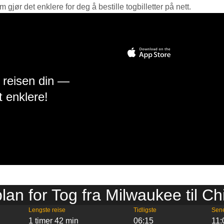
jør det enklere for deg å bestille togbilletter på nett.
å reisen din —
t enklere!
lan for Tog fra Milwaukee til C
Lengste reise
Tidligste
Sen
1 timer 42 min
06:15
11: