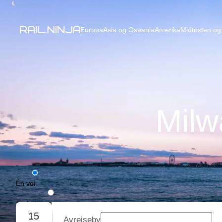
Europa
Asia og Oseania
Amerika
Midtosten og 
Milw
Én vei
Tur/retur
15
Avreiseby