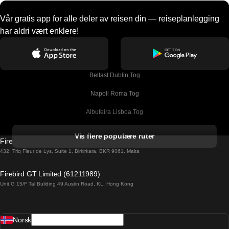
Vår gratis app for alle deler av reisen din — reiseplanlegging
har aldri vært enklere!
Belfast Dublin Tog
Napoli Roma Tog
Albufeira Lisboa Tog
Alicante Madrid Tog
Vis flere populære ruter
Firebird GT Limited (OC 1451)
Barcelona Madrid Tog
432, Triq Fleur de Lys, Suite 1, Birkirkara, BKR 9061, Malta
Barcelona Malaga Tog
Firebird GT Limited (61211989)
Unit G 15/F Tal Building 49 Austin Road, KL, Hong Kong
Barcelona Sevilla Tog
Barcelona Valencia Tog
Norsk
Bergen Oslo Tog