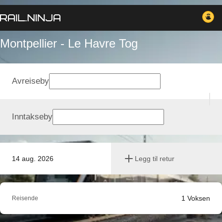
Montpellier - Le Havre Tog
Avreiseby
Inntakseby
14 aug. 2026
Legg til retur
1
Voksen
Reisende