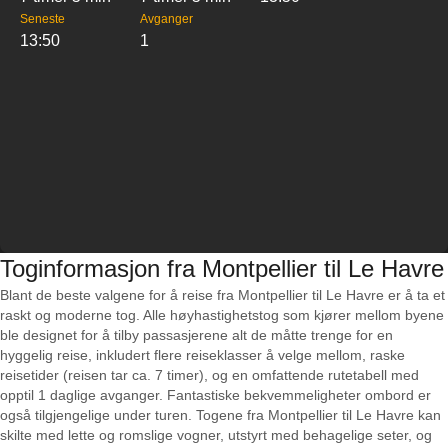
Seneste
Avganger
13:50
1
Toginformasjon fra Montpellier til Le Havre
Blant de beste valgene for å reise fra Montpellier til Le Havre er å ta et
raskt og moderne tog. Alle høyhastighetstog som kjører mellom byene
ble designet for å tilby passasjerene alt de måtte trenge for en
hyggelig reise, inkludert flere reiseklasser å velge mellom, raske
reisetider (reisen tar ca. 7 timer), og en omfattende rutetabell med
opptil 1 daglige avganger. Fantastiske bekvemmeligheter ombord er
også tilgjengelige under turen. Togene fra Montpellier til Le Havre kan
skilte med lette og romslige vogner, utstyrt med behagelige seter, og