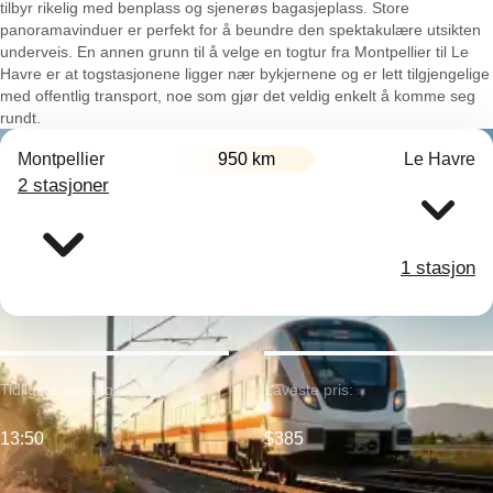
tilbyr rikelig med benplass og sjenerøs bagasjeplass. Store
panoramavinduer er perfekt for å beundre den spektakulære utsikten
underveis. En annen grunn til å velge en togtur fra Montpellier til Le
Havre er at togstasjonene ligger nær bykjernene og er lett tilgjengelige
med offentlig transport, noe som gjør det veldig enkelt å komme seg
rundt.
Montpellier
950 km
Le Havre
2 stasjoner
1 stasjon
Tidligste avgang:
Laveste pris:
13:50
$385