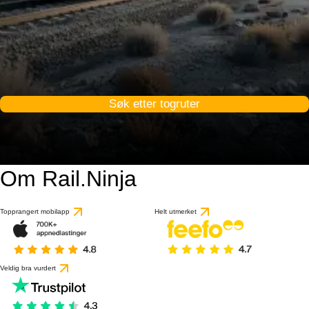
Søk etter togruter
Om Rail.Ninja
Topprangert mobilapp
Helt utmerket
Veldig bra vurdert