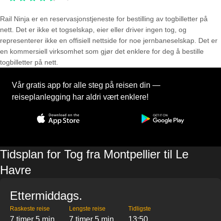
Rail Ninja er en reservasjons­tjeneste for bestilling av togbilletter på
nett. Det er ikke et togselskap, eier eller driver ingen tog, og
representerer ikke en offisiell nettside for noe jernbaneselskap. Det er
en kommersiell virksomhet som gjør det enklere for deg å bestille
togbilletter på nett.
Vår gratis app for alle steg på reisen din —
reiseplanlegging har aldri vært enklere!
Tidsplan for Tog fra Montpellier til Le
Havre
Ettermiddags.
Raskeste reise
Lengste reise
Tidligste
7 timer 5 min
7 timer 5 min
13:50