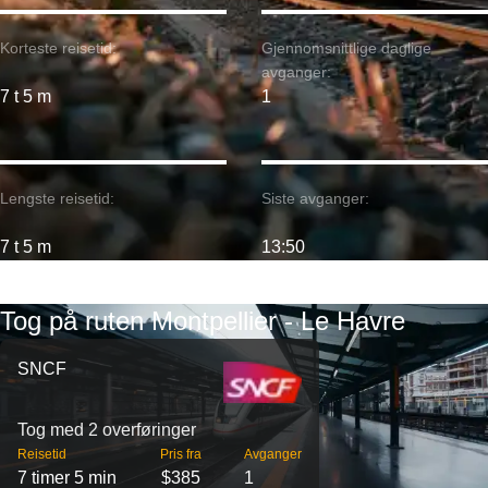
Korteste reisetid:
Gjennomsnittlige daglige
avganger:
7 t 5 m
1
Lengste reisetid:
Siste avganger:
7 t 5 m
13:50
Tog på ruten Montpellier - Le Havre
SNCF
Tog med 2 overføringer
Reisetid
Pris fra
Avganger
7 timer 5 min
$385
1