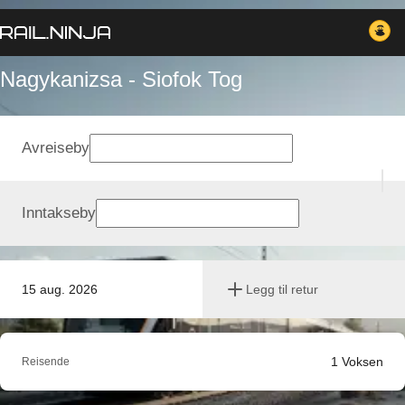
Nagykanizsa - Siofok Tog
Avreiseby
Inntakseby
15 aug. 2026
Legg til retur
1
Voksen
Reisende