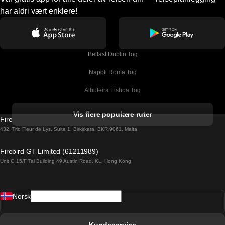
har aldri vært enklere!
Belfast Dublin Tog
Napoli Roma Tog
Albufeira Lisboa Tog
Alicante Madrid Tog
Vis flere populære ruter
Firebird GT Limited (OC 1451)
Barcelona Madrid Tog
432, Triq Fleur de Lys, Suite 1, Birkirkara, BKR 9061, Malta
Barcelona Malaga Tog
Firebird GT Limited (61211989)
Unit G 15/F Tal Building 49 Austin Road, KL, Hong Kong
Barcelona Sevilla Tog
Barcelona Valencia Tog
Norsk
Bergen Oslo Tog
Berlin Praha Tog