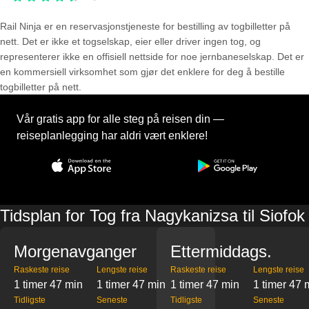
Rail Ninja er en reservasjons­tjeneste for bestilling av togbilletter på
nett. Det er ikke et togselskap, eier eller driver ingen tog, og
representerer ikke en offisiell nettside for noe jernbaneselskap. Det er
en kommersiell virksomhet som gjør det enklere for deg å bestille
togbilletter på nett.
Vår gratis app for alle steg på reisen din —
reiseplanlegging har aldri vært enklere!
Tidsplan for Tog fra Nagykanizsa til Siofok
Morgenavganger
Ettermiddags.
Raskeste reise
Lengste reise
Raskeste reise
Lengste reise
1 timer 47 min
1 timer 47 min
1 timer 47 min
1 timer 47 
Tidligste
Seneste
Tidligste
Seneste