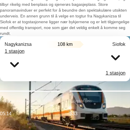
tilbyr rikelig med benplass og sjenerøs bagasjeplass. Store
panoramavinduer er perfekt for å beundre den spektakulære utsikten
underveis. En annen grunn til å velge en togtur fra Nagykanizsa til
Siofok er at togstasjonene ligger nær bykjernene og er lett tilgjengelige
med offentlig transport, noe som gjør det veldig enkelt å komme seg
rundt.
Nagykanizsa
108 km
Siofok
1 stasjon
1 stasjon
Tidligste avgang:
Laveste pris:
05:14
$33