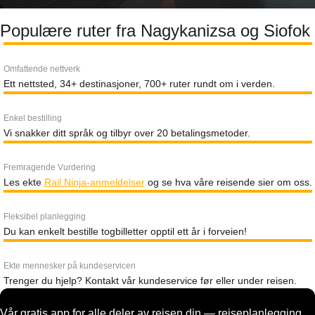
Populære ruter fra Nagykanizsa og Siofok
Omfattende nettverk
Ett nettsted, 34+ destinasjoner, 700+ ruter rundt om i verden.
Enkel bestilling
Vi snakker ditt språk og tilbyr over 20 betalingsmetoder.
Fremragende Vurdering
Les ekte
Rail Ninja-anmeldelser
og se hva våre reisende sier om oss.
Fleksibel planlegging
Du kan enkelt bestille togbilletter opptil ett år i forveien!
Ekte mennesker på kundeservicen
Trenger du hjelp? Kontakt vår kundeservice før eller under reisen.
Vår gratis app for alle deler av reisen din — reiseplanlegging