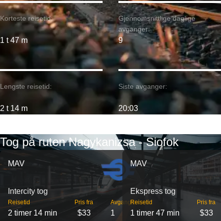
Korteste reisetid:
Gjennomsnittlige daglige
avganger:
1 t 47 m
9
Lengste reisetid:
Siste avganger:
2 t 14 m
20:03
Tog på ruten Nagykanizsa - Siofok
MAV
MAV
Intercity tog
Ekspress tog
Reisetid
Pris fra
Avganger
Reisetid
Pris fra
2 timer 14 min
$33
1
1 timer 47 min
$33