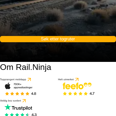
Søk etter togruter
Om Rail.Ninja
Topprangert mobilapp
Helt utmerket
Veldig bra vurdert