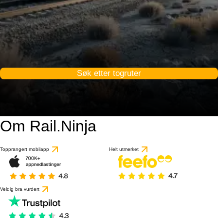
Søk etter togruter
Om Rail.Ninja
Topprangert mobilapp
Helt utmerket
Veldig bra vurdert