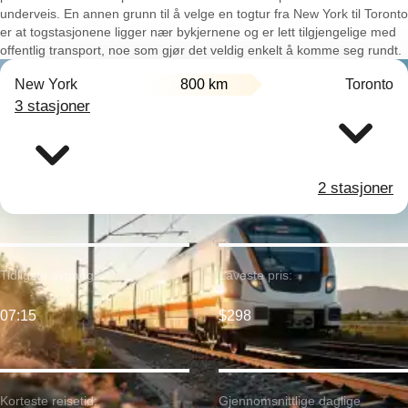
underveis. En annen grunn til å velge en togtur fra New York til Toronto
er at togstasjonene ligger nær bykjernene og er lett tilgjengelige med
offentlig transport, noe som gjør det veldig enkelt å komme seg rundt.
New York
800 km
Toronto
3 stasjoner
2 stasjoner
Tidligste avgang:
Laveste pris:
07:15
$298
Korteste reisetid:
Gjennomsnittlige daglige