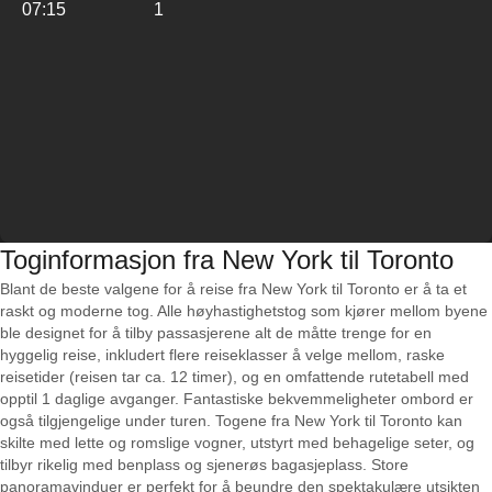
07:15
1
Toginformasjon fra New York til Toronto
Blant de beste valgene for å reise fra New York til Toronto er å ta et
raskt og moderne tog. Alle høyhastighetstog som kjører mellom byene
ble designet for å tilby passasjerene alt de måtte trenge for en
hyggelig reise, inkludert flere reiseklasser å velge mellom, raske
reisetider (reisen tar ca. 12 timer), og en omfattende rutetabell med
opptil 1 daglige avganger. Fantastiske bekvemmeligheter ombord er
også tilgjengelige under turen. Togene fra New York til Toronto kan
skilte med lette og romslige vogner, utstyrt med behagelige seter, og
tilbyr rikelig med benplass og sjenerøs bagasjeplass. Store
panoramavinduer er perfekt for å beundre den spektakulære utsikten