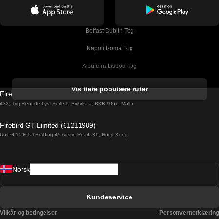
Belfast Dublin Tog
Napoli Roma Tog
Albufeira Lisboa Tog
Alicante Madrid Tog
Vis flere populære ruter
Firebird GT Limited (OC 1451)
Barcelona Madrid Tog
432, Triq Fleur de Lys, Suite 1, Birkirkara, BKR 9061, Malta
Barcelona Malaga Tog
Firebird GT Limited (61211989)
Unit G 15/F Tal Building 49 Austin Road, KL, Hong Kong
Barcelona Sevilla Tog
Barcelona Valencia Tog
Norsk
Bergen Oslo Tog
Berlin Praha Tog
Kundeservice
Bratislava Budapest Tog
Vilkår og betingelser
Personvernerklæring