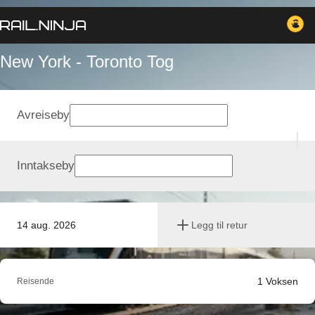
New York - Toronto Tog
Avreiseby
Inntakseby
14 aug. 2026
Legg til retur
1
Voksen
Reisende