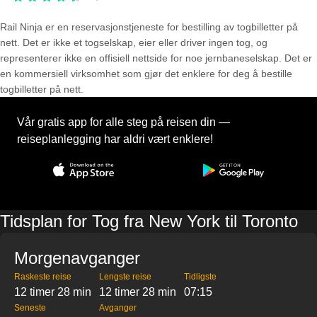
Rail Ninja er en reservasjons­tjeneste for bestilling av togbilletter på
nett. Det er ikke et togselskap, eier eller driver ingen tog, og
representerer ikke en offisiell nettside for noe jernbaneselskap. Det er
en kommersiell virksomhet som gjør det enklere for deg å bestille
togbilletter på nett.
Vår gratis app for alle steg på reisen din —
reiseplanlegging har aldri vært enklere!
Tidsplan for Tog fra New York til Toronto
Morgenavganger
Raskeste reise
Lengste reise
Tidligste
12 timer 28 min
12 timer 28 min
07:15
Seneste
Avganger