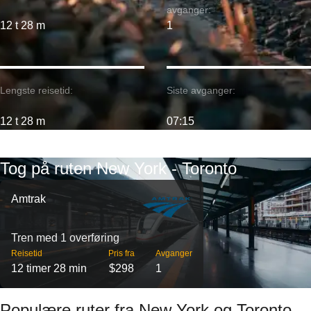
avganger:
12 t 28 m
1
Lengste reisetid:
Siste avganger:
12 t 28 m
07:15
Tog på ruten New York - Toronto
Amtrak
Tren med 1 overføring
Reisetid
Pris fra
Avganger
12 timer 28 min
$298
1
Populære ruter fra New York og Toronto