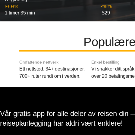
Reisetid
Pris fra
1 timer 35 min
$29
Populære
Omfattende nettverk
Enkel bestilling
Ett nettsted, 34+ destinasjoner,
Vi snakker ditt språk 
700+ ruter rundt om i verden.
over 20 betalingsme
Vår gratis app for alle deler av reisen din 
reiseplanlegging har aldri vært enklere!