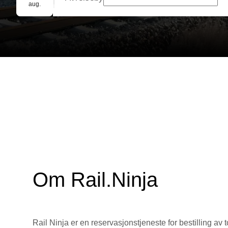
Gruppebooking
aug.
Om Rail.Ninja
Rail Ninja er en reservasjons­tjeneste for bestilling av t