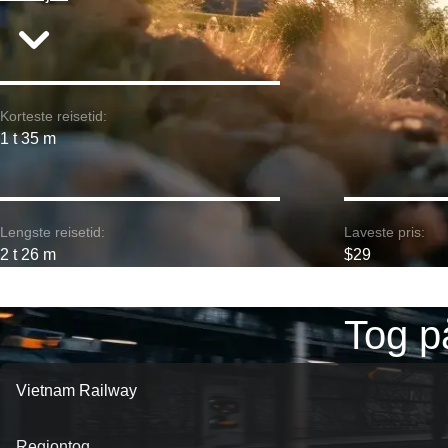
Korteste reisetid:
1 t 35 m
Lengste reisetid:
Laveste pris:
2 t 26 m
$29
Tog p
Vietnam Railway
Regiontog