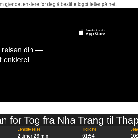
jør det enklere for deg å bestille togbilletter på nett.
å reisen din —
t enklere!
an for Tog fra Nha Trang til Th
Lengste reise
Tidligste
Sen
2 timer 26 min
01:54
10: