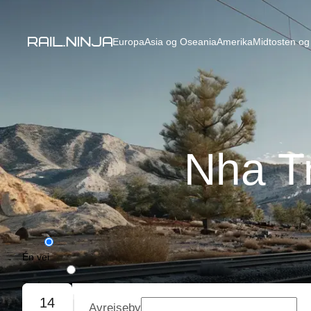
Europa
Asia og Oseania
Amerika
Midtosten og 
Nha T
Én vei
Tur/retur
14
Avreiseby