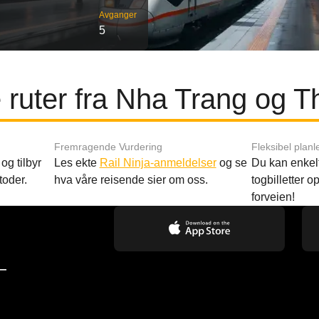
Avganger
5
 ruter fra Nha Trang og 
Fremragende Vurdering
Fleksibel planl
og tilbyr
Les ekte
Rail Ninja-anmeldelser
og se
Du kan enkelt
toder.
hva våre reisende sier om oss.
togbilletter opp
forveien!
—