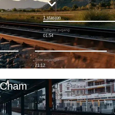
1 stasjon
Tidligste avgang:
01:54
er:
Siste avganger:
21:12
p Cham