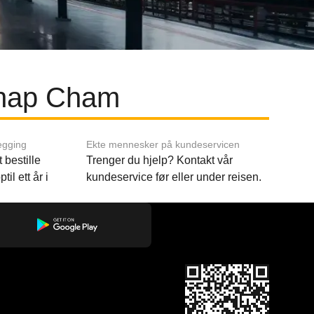
Thap Cham
egging
Ekte mennesker på kundeservicen
 bestille
Trenger du hjelp? Kontakt vår
til ett år i
kundeservice før eller under reisen.