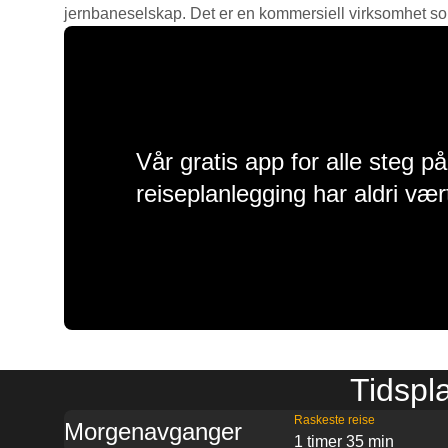
jernbaneselskap. Det er en kommersiell virksomhet som g
Vår gratis app for alle steg p
reiseplanlegging har aldri vær
Tidspl
Raskeste reise
Morgenavganger
1 timer 35 min