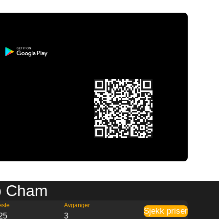
ap Cham
este
Avganger
Sjekk priser
25
3