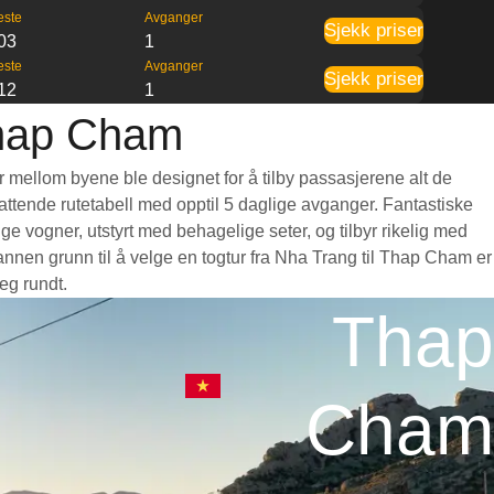
este
Avganger
Sjekk priser
03
1
este
Avganger
Sjekk priser
12
1
Thap Cham
r mellom byene ble designet for å tilby passasjerene alt de
mfattende rutetabell med opptil 5 daglige avganger. Fantastiske
 vogner, utstyrt med behagelige seter, og tilbyr rikelig med
nen grunn til å velge en togtur fra Nha Trang til Thap Cham er
eg rundt.
Thap
Cham