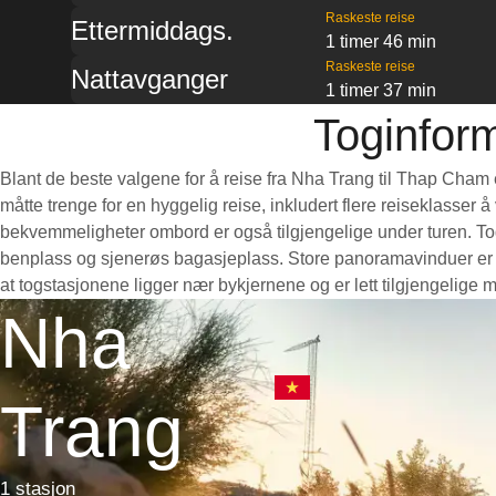
Raskeste reise
Ettermiddags.
1 timer 46 min
Raskeste reise
Nattavganger
1 timer 37 min
Toginfor
Blant de beste valgene for å reise fra Nha Trang til Thap Cham 
måtte trenge for en hyggelig reise, inkludert flere reiseklasser 
bekvemmeligheter ombord er også tilgjengelige under turen. Toge
benplass og sjenerøs bagasjeplass. Store panoramavinduer er pe
at togstasjonene ligger nær bykjernene og er lett tilgjengelige 
Nha
Trang
1 stasjon