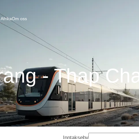
Afrika
Om oss
rang - Thap Ch
Inntakseby