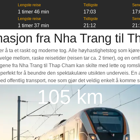
Lengste reise
Tidligste
Sen
1 timer 46 min
17:03
17:
Lengste reise
Tidligste
Sen
1 timer 37 min
21:12
21:
masjon fra Nha Trang til 
er å ta et raskt og moderne tog. Alle høyhastighetstog som kjøre
å velge mellom, raske reisetider (reisen tar ca. 2 timer), og en o
ne fra Nha Trang til Thap Cham kan skilte med lette og romslige
rfekt for å beundre den spektakulære utsikten underveis. En an
med offentlig transport, noe som gjør det veldig enkelt å komme s
105 km