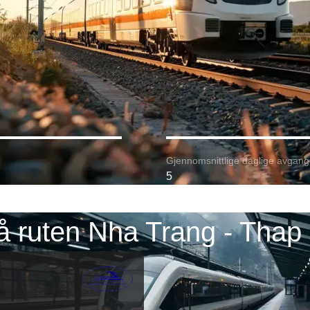
Gjennomsnittlige daglige avgang
5
å ruten Nha Trang - Tha