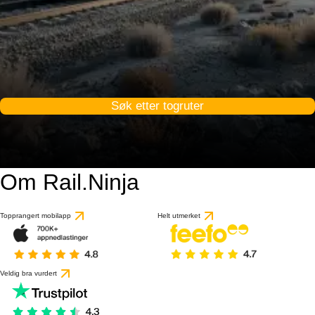
Søk etter togruter
Om Rail.Ninja
Topprangert mobilapp
Helt utmerket
Veldig bra vurdert