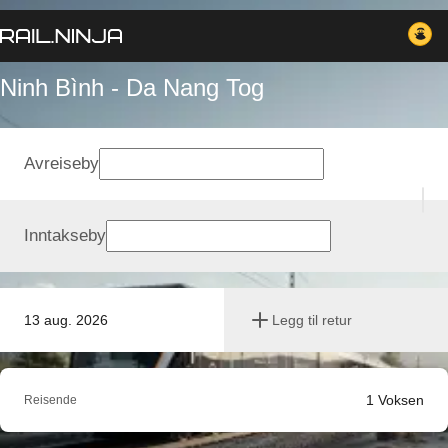
Ninh Bình - Da Nang Tog
Avreiseby
Inntakseby
13 aug. 2026
Legg til retur
1
Voksen
Reisende