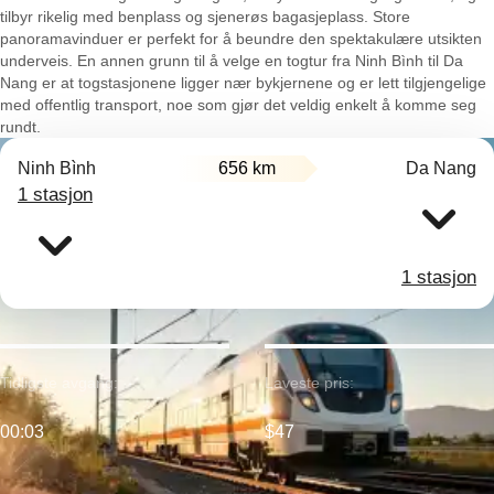
tilbyr rikelig med benplass og sjenerøs bagasjeplass. Store
panoramavinduer er perfekt for å beundre den spektakulære utsikten
underveis. En annen grunn til å velge en togtur fra Ninh Bình til Da
Nang er at togstasjonene ligger nær bykjernene og er lett tilgjengelige
med offentlig transport, noe som gjør det veldig enkelt å komme seg
rundt.
Ninh Bình
656 km
Da Nang
1 stasjon
1 stasjon
Tidligste avgang:
Laveste pris:
00:03
$47