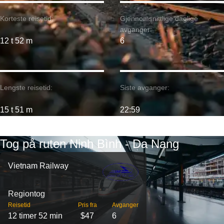
Korteste reisetid:
Gjennomsnittlige daglige
avganger:
12 t 52 m
6
Lengste reisetid:
Siste avganger:
15 t 51 m
22:59
Tog på ruten Ninh Bình - Da Nang
Vietnam Railway
Regiontog
Reisetid
Pris fra
Avganger
12 timer 52 min
$47
6