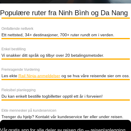
Populære ruter fra Ninh Bình og Da Nang
Omfattende nettverk
Ett nettsted, 34+ destinasjoner, 700+ ruter rundt om i verden.
Enkel bestilling
Vi snakker ditt språk og tilbyr over 20 betalingsmetoder.
Fremragende Vurdering
Les ekte
Rail Ninja-anmeldelser
og se hva våre reisende sier om oss.
Fleksibel planlegging
Du kan enkelt bestille togbilletter opptil ett år i forveien!
Ekte mennesker på kundeservicen
Trenger du hjelp? Kontakt vår kundeservice før eller under reisen.
Vår gratis app for alle deler av reisen din — reiseplanlegging