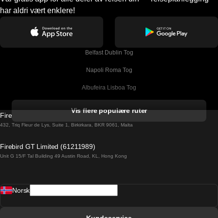
har aldri vært enklere!
Belfast Dublin Tog
Napoli Roma Tog
Albufeira Lisboa Tog
Alicante Madrid Tog
Vis flere populære ruter
Firebird GT Limited (OC 1451)
Barcelona Madrid Tog
432, Triq Fleur de Lys, Suite 1, Birkirkara, BKR 9061, Malta
Barcelona Malaga Tog
Firebird GT Limited (61211989)
Unit G 15/F Tal Building 49 Austin Road, KL, Hong Kong
Barcelona Sevilla Tog
Barcelona Valencia Tog
Norsk
Bergen Oslo Tog
Berlin Praha Tog