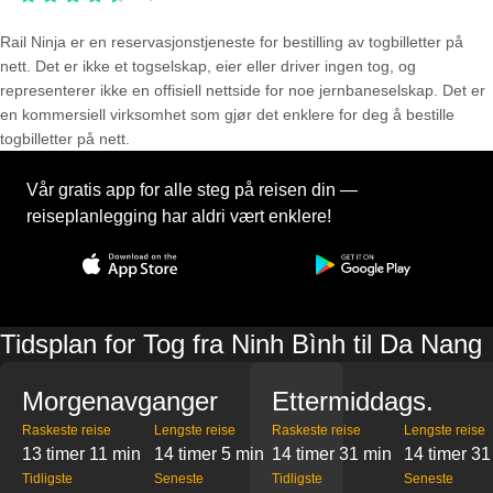
Rail Ninja er en reservasjons­tjeneste for bestilling av togbilletter på
nett. Det er ikke et togselskap, eier eller driver ingen tog, og
representerer ikke en offisiell nettside for noe jernbaneselskap. Det er
en kommersiell virksomhet som gjør det enklere for deg å bestille
togbilletter på nett.
Vår gratis app for alle steg på reisen din —
reiseplanlegging har aldri vært enklere!
Tidsplan for Tog fra Ninh Bình til Da Nang
Morgenavganger
Ettermiddags.
Raskeste reise
Lengste reise
Raskeste reise
Lengste reise
13 timer 11 min
14 timer 5 min
14 timer 31 min
14 timer 31
Tidligste
Seneste
Tidligste
Seneste