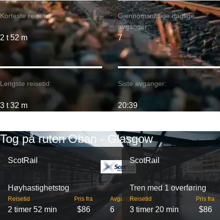
Korteste reisetid:
Gjennomsnittlige daglige
avganger:
2 t 52 m
7
Lengste reisetid:
Siste avganger:
3 t 32 m
20:39
Tog på ruten Oban - Glasgow
ScotRail
ScotRail
Høyhastighetstog
Tren med 1 overføring
Reisetid
Pris fra
Avganger
Reisetid
Pris fra
2 timer 52 min
$86
6
3 timer 20 min
$86