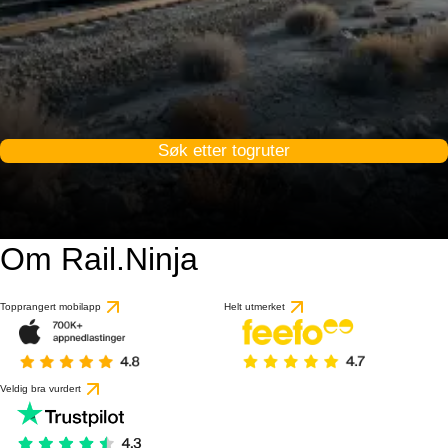
Søk etter togruter
Om Rail.Ninja
Topprangert mobilapp
Helt utmerket
Veldig bra vurdert