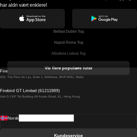
har aldri vært enklere!
Belfast Dublin Tog
Napoli Roma Tog
Albufeira Lisboa Tog
Alicante Madrid Tog
Vis flere populære ruter
Firebird GT Limited (OC 1451)
Barcelona Madrid Tog
432, Triq Fleur de Lys, Suite 1, Birkirkara, BKR 9061, Malta
Barcelona Malaga Tog
Firebird GT Limited (61211989)
Unit G 15/F Tal Building 49 Austin Road, KL, Hong Kong
Barcelona Sevilla Tog
Barcelona Valencia Tog
Norsk
Bergen Oslo Tog
Berlin Praha Tog
Kundeservice