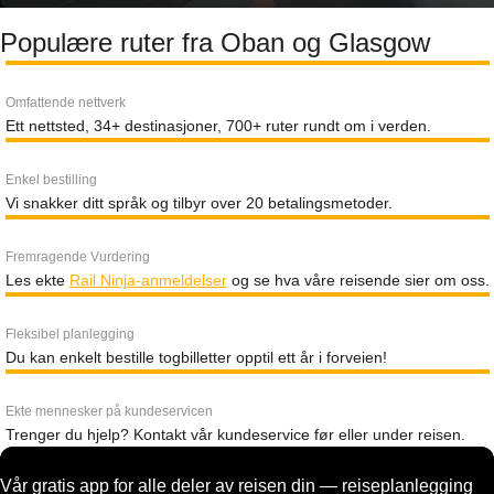
Populære ruter fra Oban og Glasgow
Omfattende nettverk
Ett nettsted, 34+ destinasjoner, 700+ ruter rundt om i verden.
Enkel bestilling
Vi snakker ditt språk og tilbyr over 20 betalingsmetoder.
Fremragende Vurdering
Les ekte
Rail Ninja-anmeldelser
og se hva våre reisende sier om oss.
Fleksibel planlegging
Du kan enkelt bestille togbilletter opptil ett år i forveien!
Ekte mennesker på kundeservicen
Trenger du hjelp? Kontakt vår kundeservice før eller under reisen.
Vår gratis app for alle deler av reisen din — reiseplanlegging