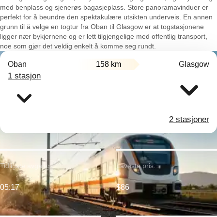
med benplass og sjenerøs bagasjeplass. Store panoramavinduer er
perfekt for å beundre den spektakulære utsikten underveis. En annen
grunn til å velge en togtur fra Oban til Glasgow er at togstasjonene
ligger nær bykjernene og er lett tilgjengelige med offentlig transport,
noe som gjør det veldig enkelt å komme seg rundt.
Oban
158 km
Glasgow
1 stasjon
2 stasjoner
Tidligste avgang:
Laveste pris:
05:17
$86