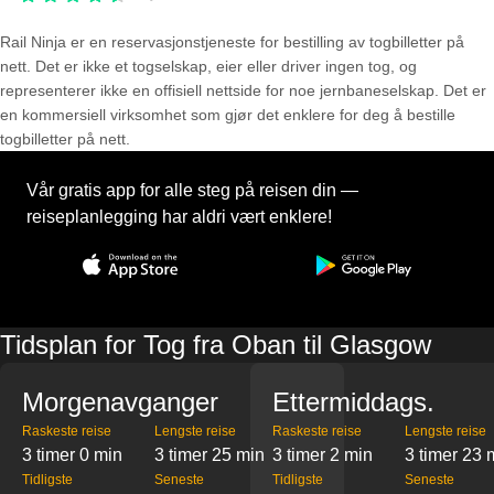
Rail Ninja er en reservasjons­tjeneste for bestilling av togbilletter på
nett. Det er ikke et togselskap, eier eller driver ingen tog, og
representerer ikke en offisiell nettside for noe jernbaneselskap. Det er
en kommersiell virksomhet som gjør det enklere for deg å bestille
togbilletter på nett.
Vår gratis app for alle steg på reisen din —
reiseplanlegging har aldri vært enklere!
Tidsplan for Tog fra Oban til Glasgow
Morgenavganger
Ettermiddags.
Raskeste reise
Lengste reise
Raskeste reise
Lengste reise
3 timer 0 min
3 timer 25 min
3 timer 2 min
3 timer 23 
Tidligste
Seneste
Tidligste
Seneste