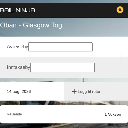
Oban - Glasgow Tog
Avreiseby
Inntakseby
14 aug. 2026
Legg til retur
1
Voksen
Reisende