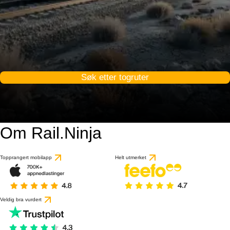
Søk etter togruter
Om Rail.Ninja
Topprangert mobilapp
Helt utmerket
Veldig bra vurdert