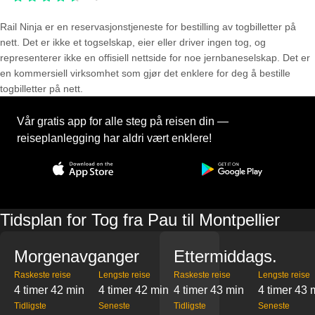
Rail Ninja er en reservasjons­tjeneste for bestilling av togbilletter på
nett. Det er ikke et togselskap, eier eller driver ingen tog, og
representerer ikke en offisiell nettside for noe jernbaneselskap. Det er
en kommersiell virksomhet som gjør det enklere for deg å bestille
togbilletter på nett.
Vår gratis app for alle steg på reisen din —
reiseplanlegging har aldri vært enklere!
Tidsplan for Tog fra Pau til Montpellier
Morgenavganger
Ettermiddags.
Raskeste reise
Lengste reise
Raskeste reise
Lengste reise
4 timer 42 min
4 timer 42 min
4 timer 43 min
4 timer 43 
Tidligste
Seneste
Tidligste
Seneste