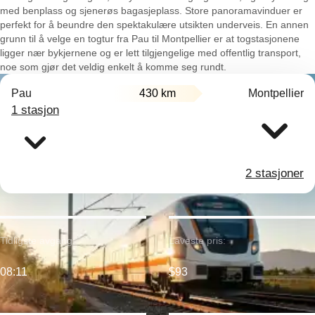
med benplass og sjenerøs bagasjeplass. Store panoramavinduer er
perfekt for å beundre den spektakulære utsikten underveis. En annen
grunn til å velge en togtur fra Pau til Montpellier er at togstasjonene
ligger nær bykjernene og er lett tilgjengelige med offentlig transport,
noe som gjør det veldig enkelt å komme seg rundt.
Pau
430 km
Montpellier
1 stasjon
2 stasjoner
Tidligste avgang:
Laveste pris:
08:11
$93