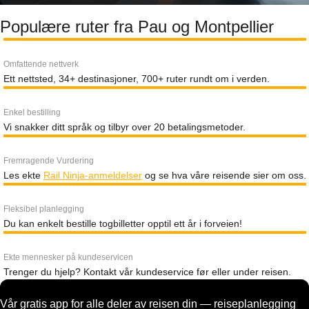
Populære ruter fra Pau og Montpellier
Omfattende nettverk
Ett nettsted, 34+ destinasjoner, 700+ ruter rundt om i verden.
Enkel bestilling
Vi snakker ditt språk og tilbyr over 20 betalingsmetoder.
Fremragende Vurdering
Les ekte
Rail Ninja-anmeldelser
og se hva våre reisende sier om oss.
Fleksibel planlegging
Du kan enkelt bestille togbilletter opptil ett år i forveien!
Ekte mennesker på kundeservicen
Trenger du hjelp? Kontakt vår kundeservice før eller under reisen.
Vår gratis app for alle deler av reisen din — reiseplanlegging