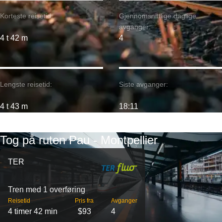
Korteste reisetid:
Gjennomsnittlige daglige
avganger:
4 t 42 m
4
Lengste reisetid:
Siste avganger:
4 t 43 m
18:11
Tog på ruten Pau - Montpellier
TER
Tren med 1 overføring
Reisetid
Pris fra
Avganger
4 timer 42 min
$93
4