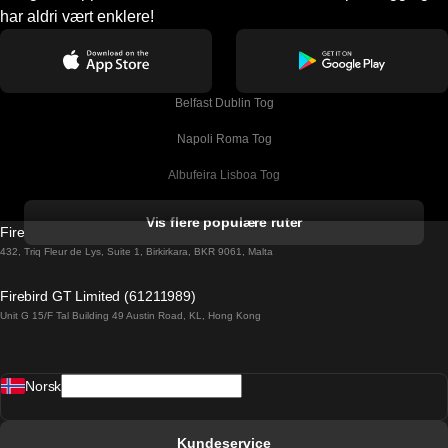
har aldri vært enklere!
Belfast Dublin Tog
Napoli Roma Tog
Albufeira Lisboa Tog
Alicante Madrid Tog
Vis flere populære ruter
Firebird GT Limited (OC 1451)
Barcelona Madrid Tog
432, Triq Fleur de Lys, Suite 1, Birkirkara, BKR 9061, Malta
Barcelona Malaga Tog
Firebird GT Limited (61211989)
Unit G 15/F Tal Building 49 Austin Road, KL, Hong Kong
Barcelona Sevilla Tog
Barcelona Valencia Tog
Norsk
Bergen Oslo Tog
Berlin Praha Tog
Kundeservice