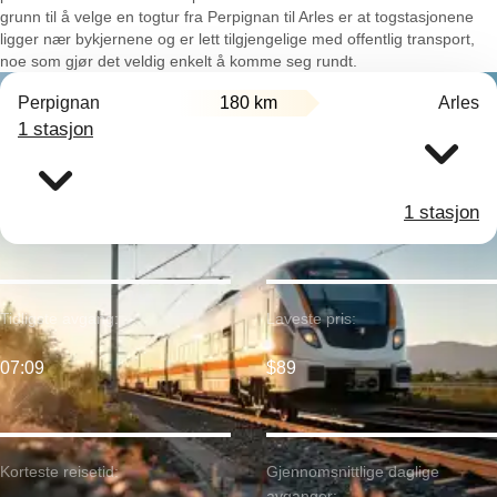
grunn til å velge en togtur fra Perpignan til Arles er at togstasjonene
ligger nær bykjernene og er lett tilgjengelige med offentlig transport,
noe som gjør det veldig enkelt å komme seg rundt.
Perpignan
180 km
Arles
1 stasjon
1 stasjon
Tidligste avgang:
Laveste pris:
07:09
$89
Korteste reisetid:
Gjennomsnittlige daglige
avganger: