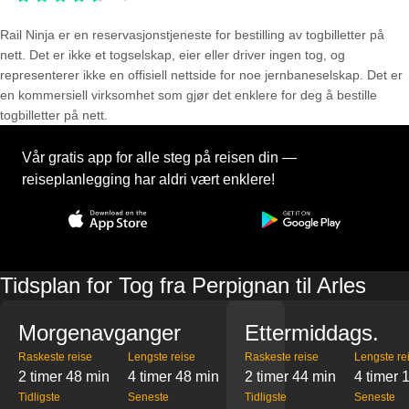
Rail Ninja er en reservasjons­tjeneste for bestilling av togbilletter på
nett. Det er ikke et togselskap, eier eller driver ingen tog, og
representerer ikke en offisiell nettside for noe jernbaneselskap. Det er
en kommersiell virksomhet som gjør det enklere for deg å bestille
togbilletter på nett.
Vår gratis app for alle steg på reisen din —
reiseplanlegging har aldri vært enklere!
Tidsplan for Tog fra Perpignan til Arles
Morgenavganger
Ettermiddags.
Raskeste reise
Lengste reise
Raskeste reise
Lengste re
2 timer 48 min
4 timer 48 min
2 timer 44 min
4 timer 
Tidligste
Seneste
Tidligste
Seneste