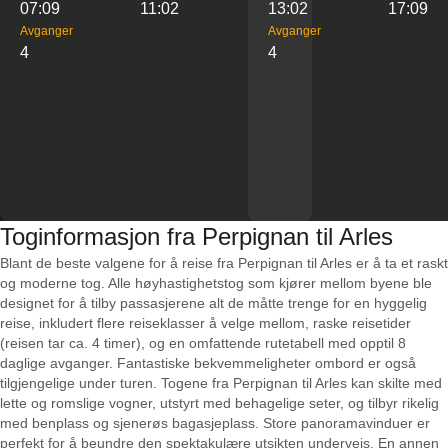
07:09
11:02
13:02
17:09
Avganger
Avganger
4
4
Toginformasjon fra Perpignan til Arles
Blant de beste valgene for å reise fra Perpignan til Arles er å ta et raskt
og moderne tog. Alle høyhastighetstog som kjører mellom byene ble
designet for å tilby passasjerene alt de måtte trenge for en hyggelig
reise, inkludert flere reiseklasser å velge mellom, raske reisetider
(reisen tar ca. 4 timer), og en omfattende rutetabell med opptil 8
daglige avganger. Fantastiske bekvemmeligheter ombord er også
tilgjengelige under turen. Togene fra Perpignan til Arles kan skilte med
lette og romslige vogner, utstyrt med behagelige seter, og tilbyr rikelig
med benplass og sjenerøs bagasjeplass. Store panoramavinduer er
perfekt for å beundre den spektakulære utsikten underveis. En annen