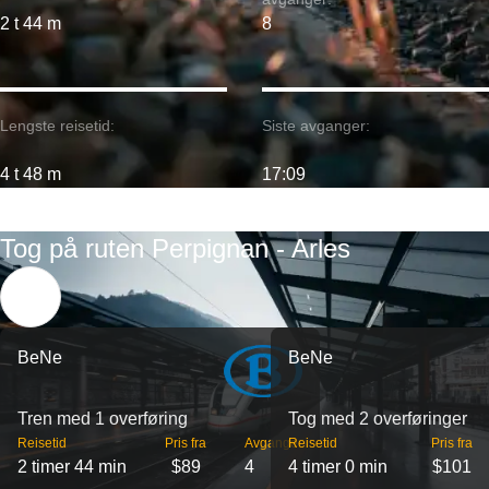
2 t 44 m
8
Lengste reisetid:
Siste avganger:
4 t 48 m
17:09
Tog på ruten Perpignan - Arles
BeNe
BeNe
Tren med 1 overføring
Tog med 2 overføringer
Reisetid
Pris fra
Avganger
Reisetid
Pris fra
2 timer 44 min
$89
4
4 timer 0 min
$101