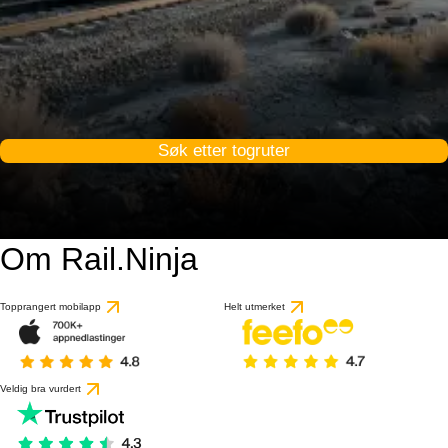
Søk etter togruter
Om Rail.Ninja
Topprangert mobilapp
Helt utmerket
Veldig bra vurdert