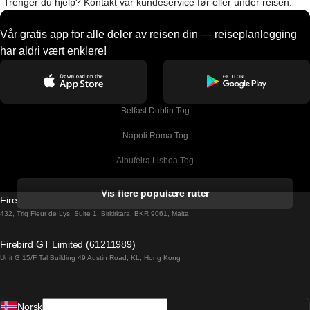
Trenger du hjelp? Kontakt vår kundeservice før eller under reisen.
Vår gratis app for alle deler av reisen din — reiseplanlegging
har aldri vært enklere!
Belfast Dublin Tog
Napoli Roma Tog
Albufeira Lisboa Tog
Alicante Madrid Tog
Vis flere populære ruter
Firebird GT Limited (OC 1451)
Barcelona Madrid Tog
432, Triq Fleur de Lys, Suite 1, Birkirkara, BKR 9061, Malta
Barcelona Malaga Tog
Firebird GT Limited (61211989)
Unit G 15/F Tal Building 49 Austin Road, KL, Hong Kong
Barcelona Sevilla Tog
Barcelona Valencia Tog
Norsk