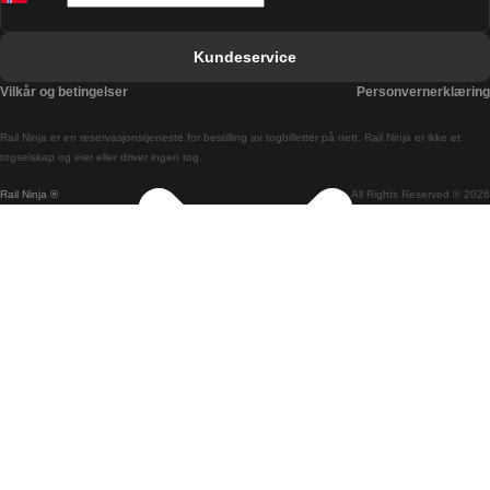
Bergen Oslo Tog
Berlin Praha Tog
Kundeservice
Bratislava Budapest Tog
Vilkår og betingelser
Personvernerklæring
Budapest Bratislava Tog
Rail Ninja er en reservasjons­tjeneste for bestilling av togbilletter på nett. Rail Ninja er ikke et
Budapest Prague Tog
togselskap og eier eller driver ingen tog.
Rail Ninja ®
All Rights Reserved © 2026
Budapest Wien Tog
Busan Cheonan Tog
Busan Seoul Tog
Canberra Sydney Tog
Changwon Seoul Tog
Cheonan Busan Tog
Coimbra Lisboa Tog
Coimbra Porto Tog