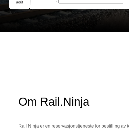
Gruppebooking
août
Om Rail.Ninja
Rail Ninja er en reservasjons­tjeneste for bestilling av t