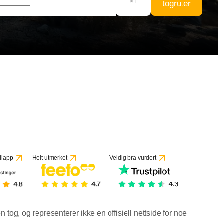
×
1
togruter
ilapp
Helt utmerket
Veldig bra vurdert
en tog, og representerer ikke en offisiell nettside for noe