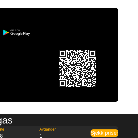
rgas
ste
Avganger
Sjekk priser
48
1