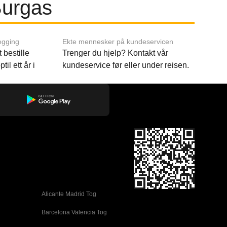
Burgas
egging
Ekte mennesker på kundeservicen
 bestille
Trenger du hjelp? Kontakt vår
til ett år i
kundeservice før eller under reisen.
Alicante Madrid Tog
Barcelona Valencia Tog