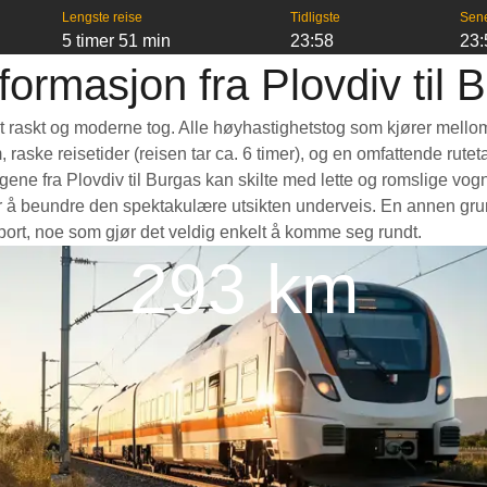
Lengste reise
Tidligste
Sen
5 timer 51 min
23:58
23:
formasjon fra Plovdiv til 
a et raskt og moderne tog. Alle høyhastighetstog som kjører mello
m, raske reisetider (reisen tar ca. 6 timer), og en omfattende rut
ne fra Plovdiv til Burgas kan skilte med lette og romslige vogne
å beundre den spektakulære utsikten underveis. En annen grunn t
nsport, noe som gjør det veldig enkelt å komme seg rundt.
293 km