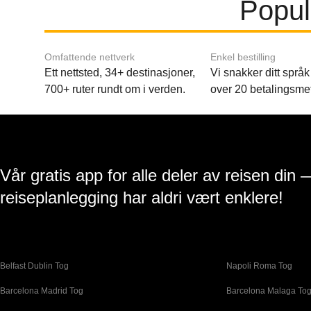
Popul
Omfattende nettverk
Enkel bestilling
Ett nettsted, 34+ destinasjoner,
Vi snakker ditt språk 
700+ ruter rundt om i verden.
over 20 betalingsme
Vår gratis app for alle deler av reisen din 
reiseplanlegging har aldri vært enklere!
Belfast Dublin Tog
Napoli Roma Tog
Barcelona Madrid Tog
Barcelona Malaga To