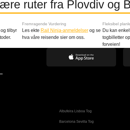
ære ruter fra Plovdiv og 
Fremragende Vurdering
Fleksibel planl
og tilbyr
Les ekte
Rail Ninja-anmeldelser
og se
Du kan enkelt
toder.
hva våre reisende sier om oss.
togbilletter opp
forveien!
—
Albufeira Lisboa Tog
g
Barcelona Sevilla Tog