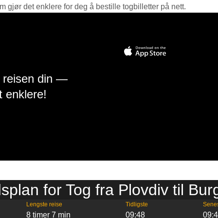
jør det enklere for deg å bestille togbilletter på nett.
å reisen din —
t enklere!
splan for Tog fra Plovdiv til Bu
Lengste reise
Tidligste
Sene
8 timer 7 min
09:48
09: