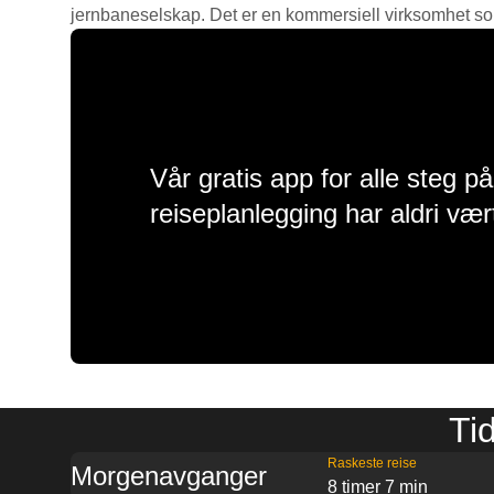
jernbaneselskap. Det er en kommersiell virksomhet som g
Vår gratis app for alle steg p
reiseplanlegging har aldri vær
Tid
Raskeste reise
Morgenavganger
8 timer 7 min