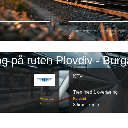
Gjennomsnittlige daglige avgang
2
g på ruten Plovdiv - Bur
KPV
Tren med 1 overføring
Avganger
Reisetid
1
8 timer 7 min