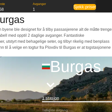
este
Avganger
Sjekk priser
58
1
Burgas
m byene ble designet for å tilby passasjerene alt de måtte trenge
etabell med opptil 2 daglige avganger. Fantastiske
r, utstyrt med behagelige seter, og tilbyr rikelig med benplass
il å velge en togtur fra Plovdiv til Burgas er at togstasjonene
Burgas
1 stasjon
Tidligste avgang: