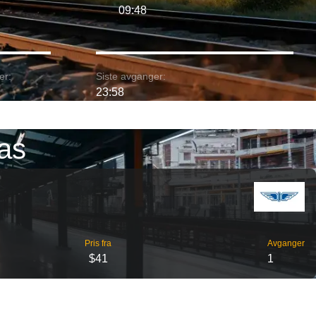
09:48
er:
Siste avganger:
23:58
gas
Pris fra
Avganger
$41
1