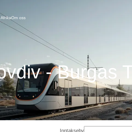
Afrika
Om oss
ovdiv - Burgas 
Inntakseby