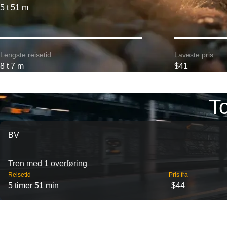
5 t 51 m
Lengste reisetid:
Laveste pris:
8 t 7 m
$41
To
BV
Tren med 1 overføring
Reisetid
Pris fra
5 timer 51 min
$44