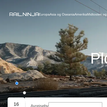
Europa
Asia og Oseania
Amerika
Midtosten og 
Pl
Én vei
Tur/retur
16
Avreiseby