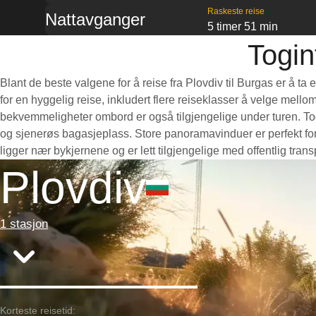
Raskeste reise
Nattavganger
5 timer 51 min
Togin
Blant de beste valgene for å reise fra Plovdiv til Burgas er å t
for en hyggelig reise, inkludert flere reiseklasser å velge mello
bekvemmeligheter ombord er også tilgjengelige under turen. Toge
og sjenerøs bagasjeplass. Store panoramavinduer er perfekt for 
ligger nær bykjernene og er lett tilgjengelige med offentlig tra
Plovdiv
1 stasjon
Korteste reisetid: