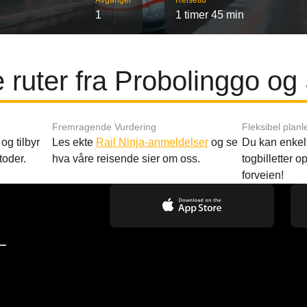
Avganger
Reisetid
1
1 timer 45 min
 ruter fra Probolinggo og
Fremragende Vurdering
Fleksibel planl
og tilbyr
Les ekte
Rail Ninja-anmeldelser
og se
Du kan enkelt
toder.
hva våre reisende sier om oss.
togbilletter opp
forveien!
—