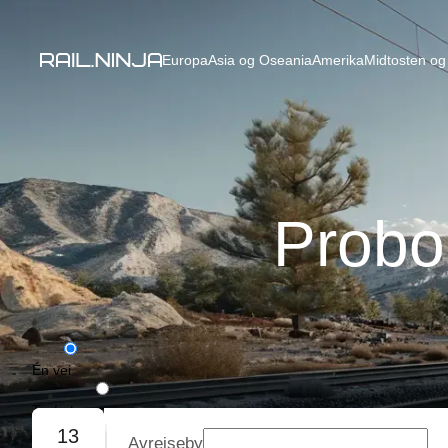
Europa
Asia og Oseania
Amerika
Midtosten og 
Probo
Én vei
Tur/retur
13
Avreiseby