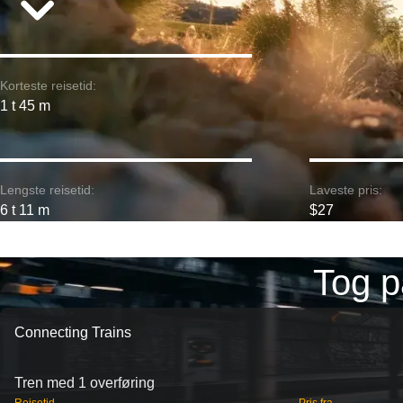
Korteste reisetid:
1 t 45 m
Lengste reisetid:
Laveste pris:
6 t 11 m
$27
Tog p
Connecting Trains
Tren med 1 overføring