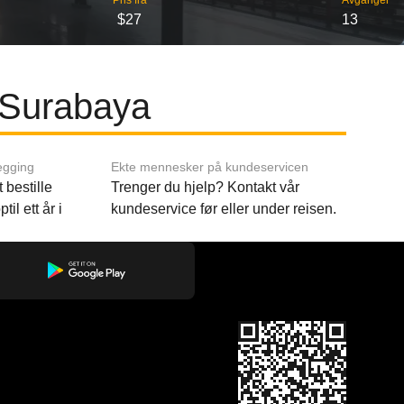
Pris fra
Avganger
$27
13
 Surabaya
egging
Ekte mennesker på kundeservicen
 bestille
Trenger du hjelp? Kontakt vår
til ett år i
kundeservice før eller under reisen.