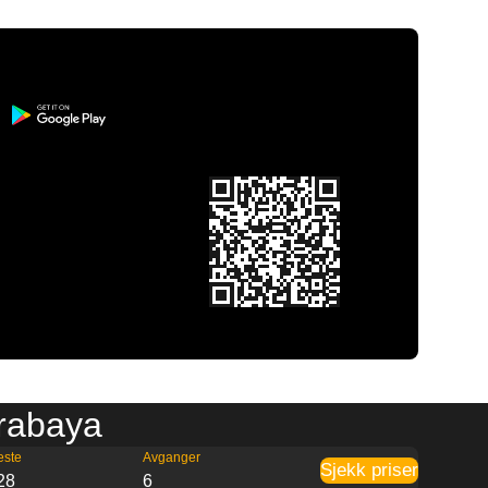
urabaya
este
Avganger
Sjekk priser
28
6