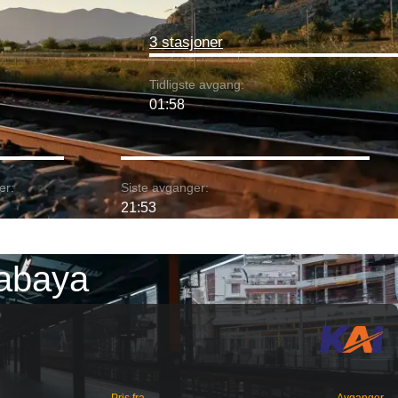
3 stasjoner
Tidligste avgang:
01:58
er:
Siste avganger:
21:53
rabaya