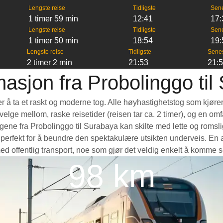
Lengste reise
Tidligste
Sen
1 timer 59 min
12:41
17:
Lengste reise
Tidligste
Sen
1 timer 50 min
18:54
19:
Lengste reise
Tidligste
Sene
2 timer 2 min
21:53
21:
masjon fra Probolinggo til
er å ta et raskt og moderne tog. Alle høyhastighetstog som kjøre
å velge mellom, raske reisetider (reisen tar ca. 2 timer), og en 
ne fra Probolinggo til Surabaya kan skilte med lette og romslige
rfekt for å beundre den spektakulære utsikten underveis. En ann
med offentlig transport, noe som gjør det veldig enkelt å komme s
98 km