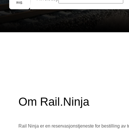
Gruppebooking
aug.
Om Rail.Ninja
Rail Ninja er en reservasjons­tjeneste for bestilling av t