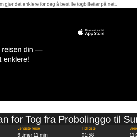
jør det enklere for deg å bestille togbilletter på nett.
å reisen din —
t enklere!
an for Tog fra Probolinggo til S
Lengste reise
Tidligste
Sen
6 timer 11 min
01:58
11: