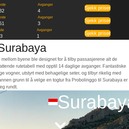
este
Avganger
Sjekk priser
32
4
este
Avganger
Sjekk priser
51
3
ste
Avganger
Sjekk priser
53
1
 Surabaya
r mellom byene ble designet for å tilby passasjerene alt de
omfattende rutetabell med opptil 14 daglige avganger. Fantastiske
 vogner, utstyrt med behagelige seter, og tilbyr rikelig med
en grunn til å velge en togtur fra Probolinggo til Surabaya er
eg rundt.
Surabay