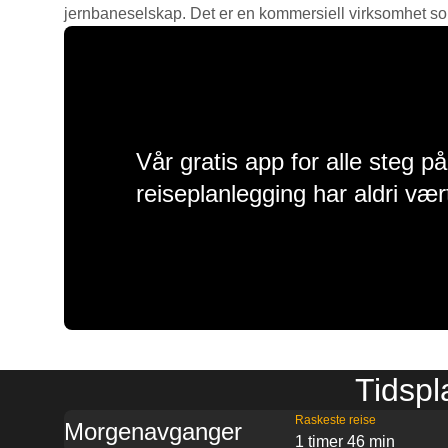
jernbaneselskap. Det er en kommersiell virksomhet som g
Vår gratis app for alle steg p
reiseplanlegging har aldri vær
Tidspl
Raskeste reise
Morgenavganger
1 timer 46 min