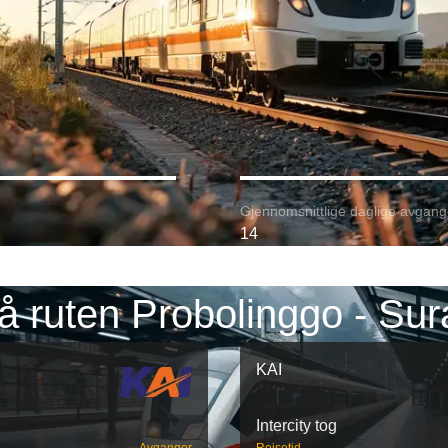
Gjennomsnittlige daglige avgang
14
å ruten Probolinggo - Su
KAI
Intercity tog