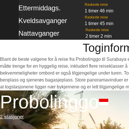
Raskeste reise
Ettermiddags.
1 timer 46 min
Raskeste reise
Kveldsavganger
1 timer 45 min
Raskeste reise
Nattavganger
2 timer 2 min
Toginfor
Blant de beste valgene for å reise fra Probolinggo til Surabaya 
måtte trenge for en hyggelig reise, inkludert flere reiseklasser 
bekvemmeligheter ombord er også tilgjengelige under turen. Toge
benplass og sjenerøs bagasjeplass. Store panoramavinduer er pe
at togstasjonene ligger nær bykjernene og er lett tilgjengelige 
Probolinggo
2 stasjoner