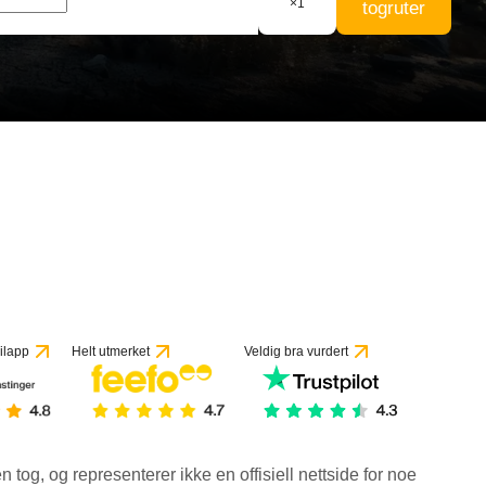
×
1
togruter
ilapp
Helt utmerket
Veldig bra vurdert
en tog, og representerer ikke en offisiell nettside for noe