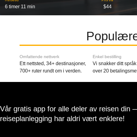
Reisetid
Pris fra
6 timer 11 min
$44
Populære
Omfattende nettverk
Enkel bestilling
Ett nettsted, 34+ destinasjoner,
Vi snakker ditt språk 
700+ ruter rundt om i verden.
over 20 betalingsme
Vår gratis app for alle deler av reisen din 
reiseplanlegging har aldri vært enklere!