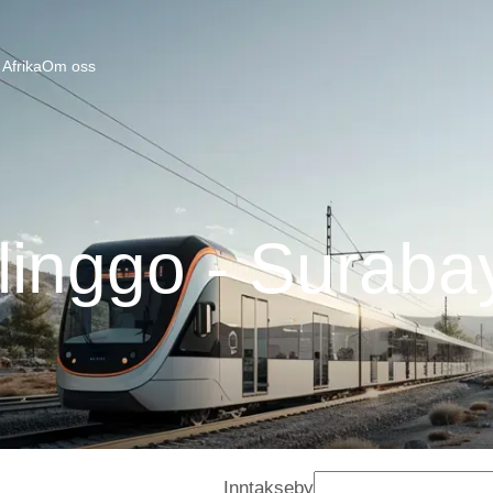
Afrika
Om oss
linggo - Suraba
Inntakseby