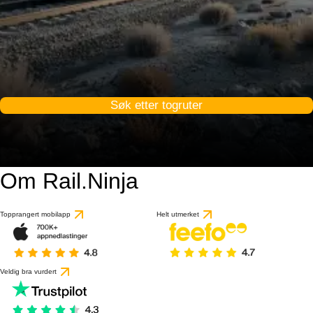
Søk etter togruter
Om Rail.Ninja
Topprangert mobilapp
Helt utmerket
Veldig bra vurdert