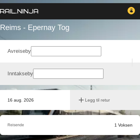
Reims - Epernay Tog
Avreiseby
Inntakseby
16 aug. 2026
Legg til retur
1
Voksen
Reisende