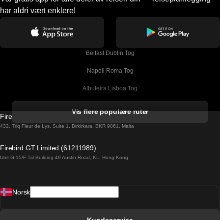
har aldri vært enklere!
Belfast Dublin Tog
Napoli Roma Tog
Albufeira Lisboa Tog
Alicante Madrid Tog
Vis flere populære ruter
Firebird GT Limited (OC 1451)
Barcelona Madrid Tog
432, Triq Fleur de Lys, Suite 1, Birkirkara, BKR 9061, Malta
Barcelona Malaga Tog
Firebird GT Limited (61211989)
Unit G 15/F Tal Building 49 Austin Road, KL, Hong Kong
Barcelona Sevilla Tog
Barcelona Valencia Tog
Norsk
Bergen Oslo Tog
Berlin Praha Tog
Kundeservice