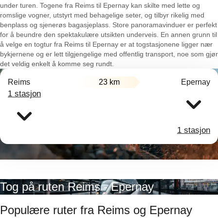
under turen. Togene fra Reims til Epernay kan skilte med lette og
romslige vogner, utstyrt med behagelige seter, og tilbyr rikelig med
benplass og sjenerøs bagasjeplass. Store panoramavinduer er perfekt
for å beundre den spektakulære utsikten underveis. En annen grunn til
å velge en togtur fra Reims til Epernay er at togstasjonene ligger nær
bykjernene og er lett tilgjengelige med offentlig transport, noe som gjør
det veldig enkelt å komme seg rundt.
Reims
23 km
Epernay
1 stasjon
1 stasjon
Tog på ruten Reims - Epernay
Populære ruter fra Reims og Epernay