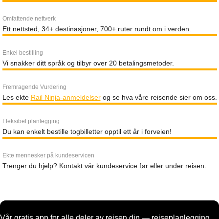
Omfattende nettverk
Ett nettsted, 34+ destinasjoner, 700+ ruter rundt om i verden.
Enkel bestilling
Vi snakker ditt språk og tilbyr over 20 betalingsmetoder.
Fremragende Vurdering
Les ekte
Rail Ninja-anmeldelser
og se hva våre reisende sier om oss.
Fleksibel planlegging
Du kan enkelt bestille togbilletter opptil ett år i forveien!
Ekte mennesker på kundeservicen
Trenger du hjelp? Kontakt vår kundeservice før eller under reisen.
Vår gratis app for alle deler av reisen din — reiseplanlegging