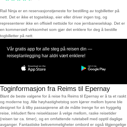
Rail Ninja er en reservasjons­tjeneste for bestilling av togbilletter på
nett. Det er ikke et togselskap, eier eller driver ingen tog, og
representerer ikke en offisiell nettside for noe jernbaneselskap. Det er
en kommersiell virksomhet som gjør det enklere for deg å bestille
togbilletter på nett.
Vår gratis app for alle steg på reisen din —
reiseplanlegging har aldri vært enklere!
Toginformasjon fra Reims til Epernay
Blant de beste valgene for å reise fra Reims til Epernay er å ta et raskt
og moderne tog. Alle høyhastighetstog som kjører mellom byene ble
designet for å tilby passasjerene alt de måtte trenge for en hyggelig
reise, inkludert flere reiseklasser å velge mellom, raske reisetider
(reisen tar ca. timer), og en omfattende rutetabell med opptil daglige
avganger. Fantastiske bekvemmeligheter ombord er også tilgjengelige