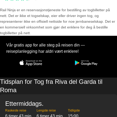
Rail Ninja er en reservasjons­tjeneste for bestilling av togbilletter på
nett. Det er ikke et togselskap, eier eller driver ingen tog, og
representerer ikke en offisiell nettside for noe jernbaneselskap. Det er
en kommersiell virksomhet som gjør det enklere for deg å bestille
togbilletter på nett.
Vår gratis app for alle steg på reisen din —
reiseplanlegging har aldri vært enklere!
Tidsplan for Tog fra Riva del Garda til
Roma
Ettermiddags.
Raskeste reise
Lengste reise
Tidligste
6 timer 43 min
6 timer 43 min
15:00