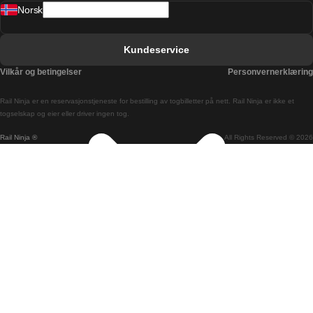
Norsk
Bergen Oslo Tog
Berlin Praha Tog
Kundeservice
Bratislava Budapest Tog
Vilkår og betingelser
Personvernerklæring
Budapest Bratislava Tog
Rail Ninja er en reservasjons­tjeneste for bestilling av togbilletter på nett. Rail Ninja er ikke et
Budapest Prague Tog
togselskap og eier eller driver ingen tog.
Rail Ninja ®
All Rights Reserved © 2026
Budapest Wien Tog
Busan Cheonan Tog
Busan Seoul Tog
Canberra Sydney Tog
Changwon Seoul Tog
Cheonan Busan Tog
Coimbra Lisboa Tog