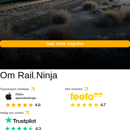
Søk etter togruter
Om Rail.Ninja
Topprangert mobilapp
Helt utmerket
Veldig bra vurdert