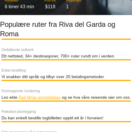
Reisetid
Pris fra
Avganger
6 timer 43 min
$118
1
Populære ruter fra Riva del Garda og
Roma
Omfattende nettverk
Ett nettsted, 34+ destinasjoner, 700+ ruter rundt om i verden.
Enkel bestilling
Vi snakker ditt språk og tilbyr over 20 betalingsmetoder.
Fremragende Vurdering
Les ekte
Rail Ninja-anmeldelser
og se hva våre reisende sier om oss.
Fleksibel planlegging
Du kan enkelt bestille togbilletter opptil ett år i forveien!