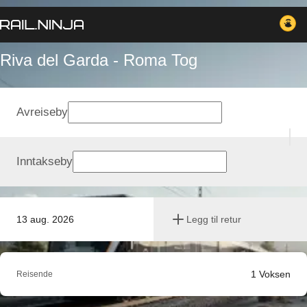
Riva del Garda - Roma Tog
Avreiseby
Inntakseby
13 aug. 2026
Legg til retur
1
Voksen
Reisende