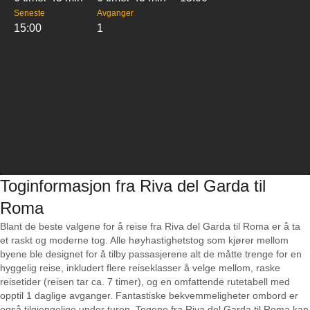
Seneste
Avganger
15:00
1
Toginformasjon fra Riva del Garda til
Roma
Blant de beste valgene for å reise fra Riva del Garda til Roma er å ta
et raskt og moderne tog. Alle høyhastighetstog som kjører mellom
byene ble designet for å tilby passasjerene alt de måtte trenge for en
hyggelig reise, inkludert flere reiseklasser å velge mellom, raske
reisetider (reisen tar ca. 7 timer), og en omfattende rutetabell med
opptil 1 daglige avganger. Fantastiske bekvemmeligheter ombord er
også tilgjengelige under turen. Togene fra Riva del Garda til Roma kan