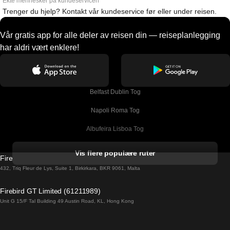
Ekte mennesker på kundeservicen
Trenger du hjelp? Kontakt vår kundeservice før eller under reisen.
Vår gratis app for alle deler av reisen din — reiseplanlegging
har aldri vært enklere!
Belfast Dublin Tog
Napoli Roma Tog
Albufeira Lisboa Tog
Alicante Madrid Tog
Vis flere populære ruter
Firebird GT Limited (OC 1451)
Barcelona Madrid Tog
432, Triq Fleur de Lys, Suite 1, Birkirkara, BKR 9061, Malta
Barcelona Malaga Tog
Firebird GT Limited (61211989)
Unit G 15/F Tal Building 49 Austin Road, KL, Hong Kong
Barcelona Sevilla Tog
Barcelona Valencia Tog