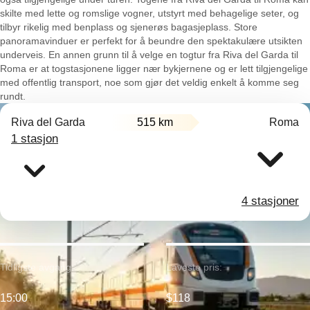
skilte med lette og romslige vogner, utstyrt med behagelige seter, og
tilbyr rikelig med benplass og sjenerøs bagasjeplass. Store
panoramavinduer er perfekt for å beundre den spektakulære utsikten
underveis. En annen grunn til å velge en togtur fra Riva del Garda til
Roma er at togstasjonene ligger nær bykjernene og er lett tilgjengelige
med offentlig transport, noe som gjør det veldig enkelt å komme seg
rundt.
Riva del Garda
515 km
Roma
1 stasjon
4 stasjoner
Tidligste avgang:
Laveste pris:
15:00
$118