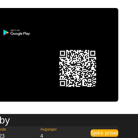
 by
este
Avganger
Sjekk priser
23
4