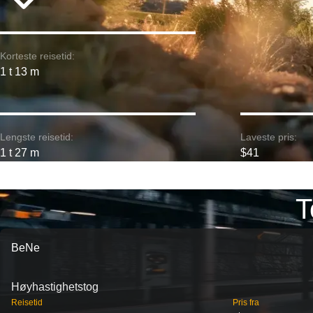
Korteste reisetid:
1 t 13 m
Lengste reisetid:
Laveste pris:
1 t 27 m
$41
T
BeNe
Høyhastighetstog
Reisetid
Pris fra