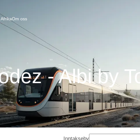
Afrika
Om oss
odez - Albi by T
Inntakseby