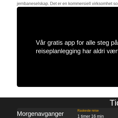
jernbaneselskap. Det er en kommersiell virksomhet som g
Vår gratis app for alle steg p
reiseplanlegging har aldri vær
Ti
Raskeste reise
Morgenavganger
1 timer 16 min