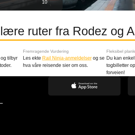
10
ære ruter fra Rodez og A
Fremragende Vurdering
Fleksibel planl
og tilbyr
Les ekte
Rail Ninja-anmeldelser
og se
Du kan enkelt
toder.
hva våre reisende sier om oss.
togbilletter opp
forveien!
—