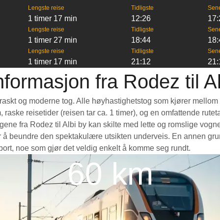
Lengste reise
Tidligste
Sen
1 timer 17 min
12:26
17:
Lengste reise
Tidligste
Sen
1 timer 27 min
18:44
18:
Lengste reise
Tidligste
Sen
1 timer 17 min
21:12
21:
formasjon fra Rodez til A
 et raskt og moderne tog. Alle høyhastighetstog som kjører mellom
m, raske reisetider (reisen tar ca. 1 timer), og en omfattende rut
ne fra Rodez til Albi by kan skilte med lette og romslige vogner
å beundre den spektakulære utsikten underveis. En annen grunn t
nsport, noe som gjør det veldig enkelt å komme seg rundt.
60 km