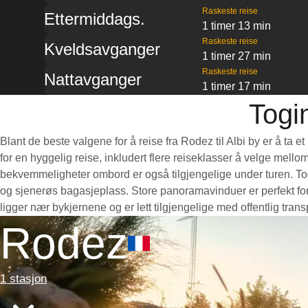
Raskeste reise
Ettermiddags.
1 timer 13 min
Raskeste reise
Kveldsavganger
1 timer 27 min
Raskeste reise
Nattavganger
1 timer 17 min
Togin
Blant de beste valgene for å reise fra Rodez til Albi by er å ta
for en hyggelig reise, inkludert flere reiseklasser å velge mello
bekvemmeligheter ombord er også tilgjengelige under turen. Toge
og sjenerøs bagasjeplass. Store panoramavinduer er perfekt for 
ligger nær bykjernene og er lett tilgjengelige med offentlig tra
Rodez
1 stasjon