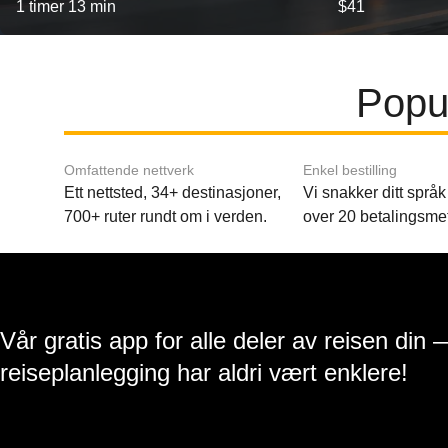
1 timer 13 min
$41
Popul
Omfattende nettverk
Enkel bestilling
Ett nettsted, 34+ destinasjoner,
Vi snakker ditt språk 
700+ ruter rundt om i verden.
over 20 betalingsme
Vår gratis app for alle deler av reisen din 
reiseplanlegging har aldri vært enklere!