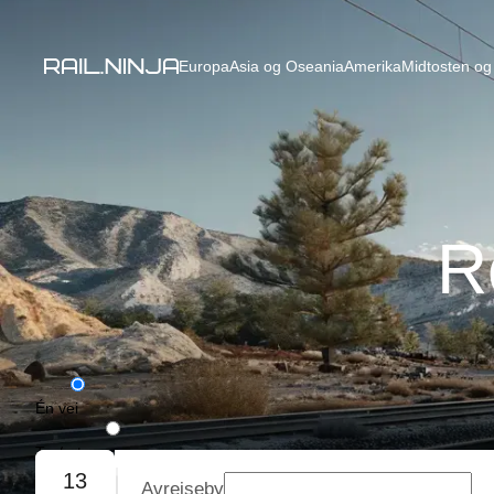
Europa
Asia og Oseania
Amerika
Midtosten og 
R
Én vei
Tur/retur
13
Avreiseby