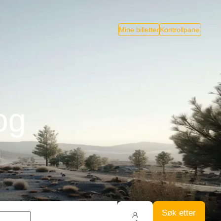
Mine billetter
Kontrollpanel
og
Søk etter