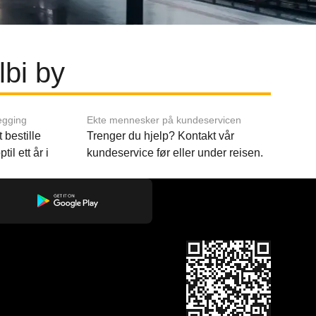
lbi by
egging
Ekte mennesker på kundeservicen
 bestille
Trenger du hjelp? Kontakt vår
til ett år i
kundeservice før eller under reisen.