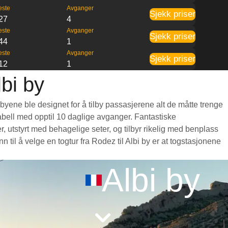
este
Avganger
Sjekk priser
27
4
este
Avganger
Sjekk priser
44
1
este
Avganger
Sjekk priser
12
1
lbi by
 byene ble designet for å tilby passasjerene alt de måtte trenge
etabell med opptil 10 daglige avganger. Fantastiske
, utstyrt med behagelige seter, og tilbyr rikelig med benplass
il å velge en togtur fra Rodez til Albi by er at togstasjonene
Albi by