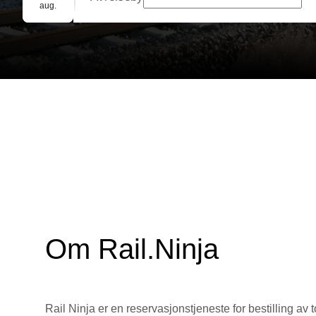
Gruppebooking
aug.
Om Rail.Ninja
Rail Ninja er en reservasjons­tjeneste for bestilling av t