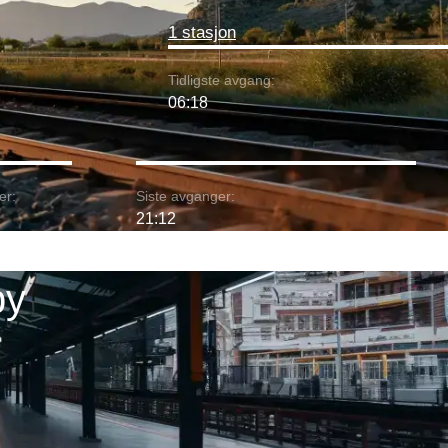
1 stasjon
Tidligste avgang:
06:18
er:
Siste avganger:
21:12
by