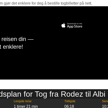
jør det enklere for deg å bestille togbilletter på nett.
å reisen din —
t enklere!
dsplan for Tog fra Rodez til Albi
Lengste reise
Tidligste
Sen
1 timer 21 min
06:18
10: