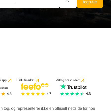
×
1
togruter
ilapp
Helt utmerket
Veldig bra vurdert
en tog, og representerer ikke en offisiell nettside for noe