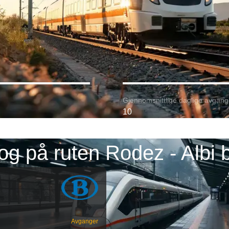
Gjennomsnittlige daglige avgang
10
og på ruten Rodez - Albi 
Avganger