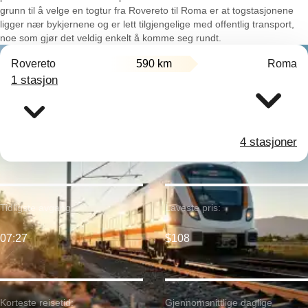
grunn til å velge en togtur fra Rovereto til Roma er at togstasjonene
ligger nær bykjernene og er lett tilgjengelige med offentlig transport,
noe som gjør det veldig enkelt å komme seg rundt.
Rovereto
590 km
Roma
1 stasjon
4 stasjoner
Tidligste avgang:
Laveste pris:
07:27
$108
Korteste reisetid:
Gjennomsnittlige daglige