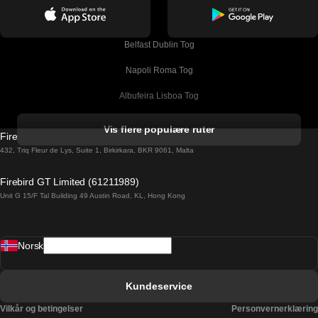
Belfast Dublin Tog
Napoli Roma Tog
Albufeira Lisboa Tog
Alicante Madrid Tog
Vis flere populære ruter
Firebird GT Limited (OC 1451)
Barcelona Madrid Tog
432, Triq Fleur de Lys, Suite 1, Birkirkara, BKR 9061, Malta
Barcelona Malaga Tog
Firebird GT Limited (61211989)
Unit G 15/F Tal Building 49 Austin Road, KL, Hong Kong
Barcelona Sevilla Tog
Barcelona Valencia Tog
Norsk
Bergen Oslo Tog
Berlin Praha Tog
Kundeservice
Bratislava Budapest Tog
Vilkår og betingelser
Personvernerklæring