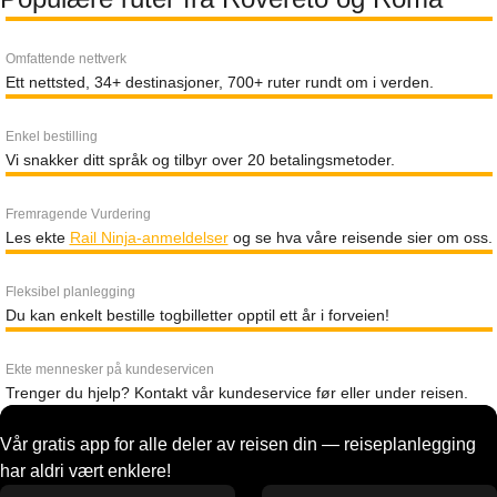
Omfattende nettverk
Ett nettsted, 34+ destinasjoner, 700+ ruter rundt om i verden.
Enkel bestilling
Vi snakker ditt språk og tilbyr over 20 betalingsmetoder.
Fremragende Vurdering
Les ekte
Rail Ninja-anmeldelser
og se hva våre reisende sier om oss.
Fleksibel planlegging
Du kan enkelt bestille togbilletter opptil ett år i forveien!
Ekte mennesker på kundeservicen
Trenger du hjelp? Kontakt vår kundeservice før eller under reisen.
Vår gratis app for alle deler av reisen din — reiseplanlegging
har aldri vært enklere!