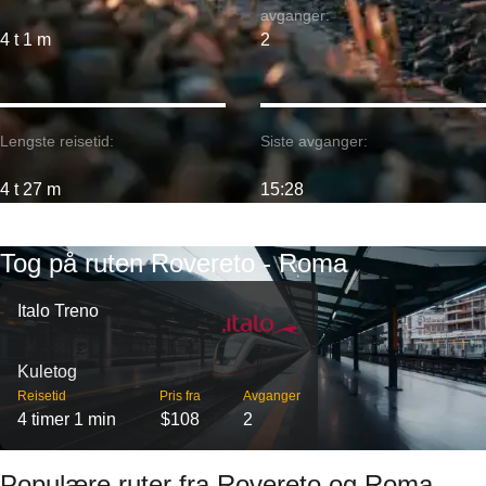
avganger:
4 t 1 m
2
Lengste reisetid:
Siste avganger:
4 t 27 m
15:28
Tog på ruten Rovereto - Roma
Italo Treno
Kuletog
Reisetid
Pris fra
Avganger
4 timer 1 min
$108
2
Populære ruter fra Rovereto og Roma