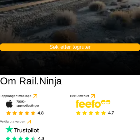
Søk etter togruter
Om Rail.Ninja
Topprangert mobilapp
Helt utmerket
Veldig bra vurdert