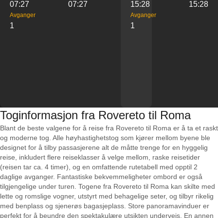
07:27
07:27
15:28
15:28
Avganger
Avganger
1
1
Toginformasjon fra Rovereto til Roma
Blant de beste valgene for å reise fra Rovereto til Roma er å ta et raskt
og moderne tog. Alle høyhastighetstog som kjører mellom byene ble
designet for å tilby passasjerene alt de måtte trenge for en hyggelig
reise, inkludert flere reiseklasser å velge mellom, raske reisetider
(reisen tar ca. 4 timer), og en omfattende rutetabell med opptil 2
daglige avganger. Fantastiske bekvemmeligheter ombord er også
tilgjengelige under turen. Togene fra Rovereto til Roma kan skilte med
lette og romslige vogner, utstyrt med behagelige seter, og tilbyr rikelig
med benplass og sjenerøs bagasjeplass. Store panoramavinduer er
perfekt for å beundre den spektakulære utsikten underveis. En annen