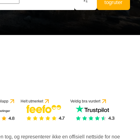
×
1
togruter
ilapp
Helt utmerket
Veldig bra vurdert
en tog, og representerer ikke en offisiell nettside for noe