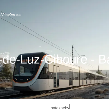
Afrika
Om oss
-de-Luz-Ciboure - 
Inntakseby