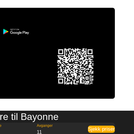
re til Bayonne
e
Avganger
Sjekk priser
11