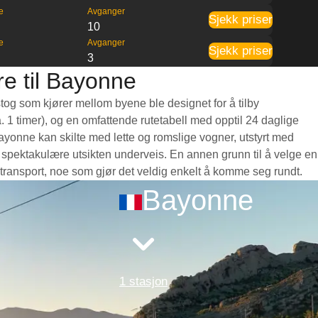
e
Avganger
Sjekk priser
1
10
e
Avganger
Sjekk priser
7
3
e til Bayonne
stog som kjører mellom byene ble designet for å tilby
a. 1 timer), og en omfattende rutetabell med opptil 24 daglige
yonne kan skilte med lette og romslige vogner, utstyrt med
 spektakulære utsikten underveis. En annen grunn til å velge en
g transport, noe som gjør det veldig enkelt å komme seg rundt.
Bayonne
1 stasjon