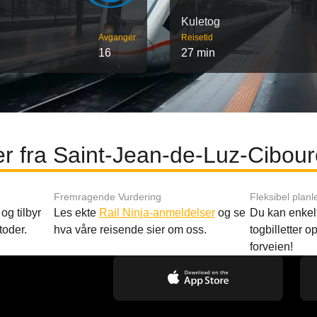
Kuletog
Avganger
Reisetid
16
27 min
er fra Saint-Jean-de-Luz-Cibou
Fremragende Vurdering
Fleksibel planl
og tilbyr
Les ekte
Rail Ninja-anmeldelser
og se
Du kan enkelt
toder.
hva våre reisende sier om oss.
togbilletter opp
forveien!