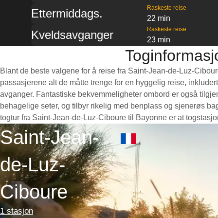
Raskeste reise
Ettermiddags.
22 min
Raskeste reise
Kveldsavganger
23 min
Toginformasj
Blant de beste valgene for å reise fra Saint-Jean-de-Luz-Cibour
passasjerene alt de måtte trenge for en hyggelig reise, inkludert
avganger. Fantastiske bekvemmeligheter ombord er også tilgjeng
behagelige seter, og tilbyr rikelig med benplass og sjenerøs b
togtur fra Saint-Jean-de-Luz-Ciboure til Bayonne er at togstasjo
Saint-Jean-
de-Luz-
Ciboure
1 stasjon