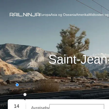
Europa
Asia og Oseania
Amerika
Midtosten og 
Saint-Jean
Én vei
Tur/retur
14
Avreiseby