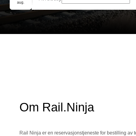
Gruppebooking
aug.
Om Rail.Ninja
Rail Ninja er en reservasjons­tjeneste for bestilling av t