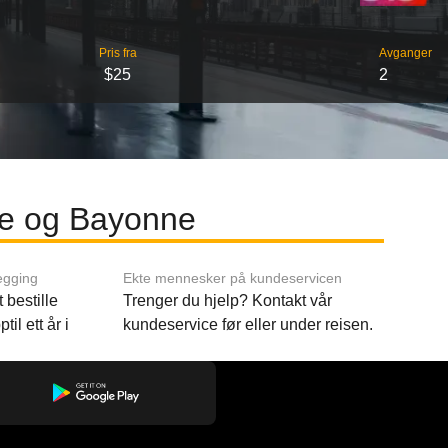
Pris fra
Avganger
$25
2
re og Bayonne
egging
Ekte mennesker på kundeservicen
 bestille
Trenger du hjelp? Kontakt vår
til ett år i
kundeservice før eller under reisen.