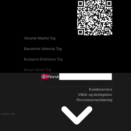
Alicante Madrid Tog
Barcelona Valencia Tog
Budapest Bratislava Tog
Busan Seoul Tog
Norsk
Coimbra Lisboa Tog
Kundeservice
Daejeon Seoul Tog
Vilkår og betingelser
Personvernerklæring
Edinburgh London Tog
Firenze Venezia Tog
er ingen tog.
Gyeongju Seoul Tog