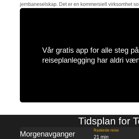
jernbaneselskap. Det er en kommersiell virksomhet som g
Vår gratis app for alle steg p
reiseplanlegging har aldri vær
Tidsplan for 
Raskeste reise
Morgenavganger
21 min