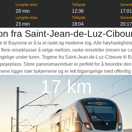
Lengste reise
Tidligste
Senest
28 min
12:36
17:0
Lengste reise
Tidligste
Senest
23 min
18:04
20:1
on fra Saint-Jean-de-Luz-Cibour
e til Bayonne er å ta et raskt og moderne tog. Alle høyhastighet
 flere reiseklasser å velge mellom, raske reisetider (reisen tar c
elige under turen. Togene fra Saint-Jean-de-Luz-Ciboure til Ba
agasjeplass. Store panoramavinduer er perfekt for å beundre den
nene ligger nær bykjernene og er lett tilgjengelige med offentli
17 km