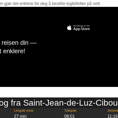
jør det enklere for deg å bestille togbilletter på nett.
å reisen din —
t enklere!
Tog fra Saint-Jean-de-Luz-Cibou
Lengste reise
Tidligste
Senest
27 min
06:01
11:16