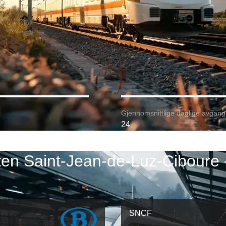
Gjennomsnittlige daglige avgang
24
ten Saint-Jean-de-Luz-Ciboure
SNCF