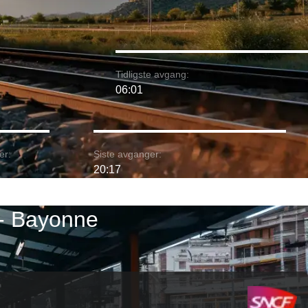
Tidligste avgang:
06:01
er:
Siste avganger:
20:17
 - Bayonne