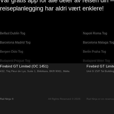
Vår gratis app for alle deler av reisen din 
reiseplanlegging har aldri vært enklere!
Belfast Dublin Tog
Napoli Roma Tog
Barcelona Madrid Tog
Barcelona Malaga To
Bergen Oslo Tog
Berlin Praha Tog
Budapest Prague Tog
Budapest Wien Tog
Firebird GT Limited (OC 1451)
Firebird GT Limi
Canberra Sydney Tog
Changwon Seoul Tog
432, Triq Fleur de Lys, Suite 1, Birkirkara, BKR 9061, Malta
Unit G 15/F Tal Buildi
Coimbra Porto Tog
Cork Dublin Tog
Dublin Belfast Tog
Dublin Cork Tog
Faro Lisboa Tog
Faro Porto Tog
Rail Ninja ®
All Rights Reserved © 2026
Rail Ninja er en reservas
Flam Oslo Tog
Galway Dublin Tog