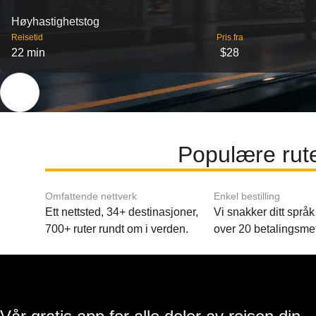
Høyhastighetstog
Reisetid
Pris fra
22 min
$28
Populære rut
Omfattende nettverk
Enkel bestilling
Ett nettsted, 34+ destinasjoner,
Vi snakker ditt språk 
700+ ruter rundt om i verden.
over 20 betalingsme