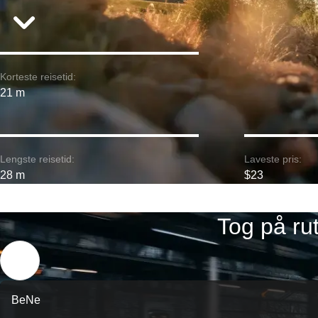
Korteste reisetid:
21 m
Lengste reisetid:
Laveste pris:
28 m
$23
Tog på ru
BeNe