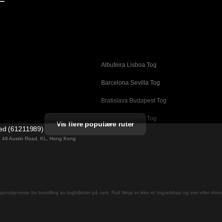
—
Albufeira Lisboa Tog
g
Barcelona Sevilla Tog
Bratislava Budapest Tog
Busan Cheonan Tog
Vis flere populære ruter
ted (61211989)
Cheonan Busan Tog
ng 49 Austin Road, KL, Hong Kong
Daegu Seoul Tog
Dublin Galway Tog
Firenze Roma Tog
jons­tjeneste for bestilling av togbilletter på nett. Rail Ninja er ikke et togselskap og eier eller driv
Gwangju Seoul Tog