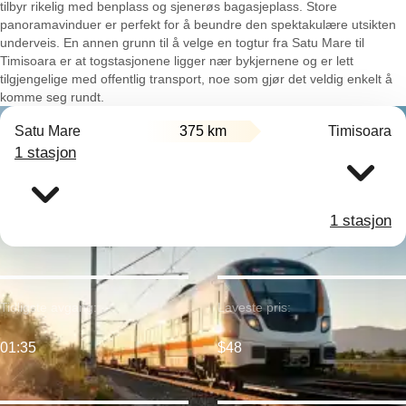
tilbyr rikelig med benplass og sjenerøs bagasjeplass. Store
panoramavinduer er perfekt for å beundre den spektakulære utsikten
underveis. En annen grunn til å velge en togtur fra Satu Mare til
Timisoara er at togstasjonene ligger nær bykjernene og er lett
tilgjengelige med offentlig transport, noe som gjør det veldig enkelt å
komme seg rundt.
Satu Mare
375 km
Timisoara
1 stasjon
1 stasjon
Tidligste avgang:
Laveste pris:
01:35
$48