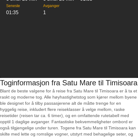
Seneste
Avganger
01:35
1
Toginformasjon fra Satu Mare til Timisoara
Blant de beste valgene for å reise fra Satu Mare til Timisoara er å ta et
raskt og moderne tog. Alle høyhastighetstog som kjører mellom byene
ble designet for å tilby passasjerene alt de måtte trenge for en
hyggelig reise, inkludert flere reiseklasser å velge mellom, raske
reisetider (reisen tar ca. 6 timer), og en omfattende rutetabell med
opptil 1 daglige avganger. Fantastiske bekvemmeligheter ombord er
også tilgjengelige under turen. Togene fra Satu Mare til Timisoara kan
skilte med lette og romslige vogner, utstyrt med behagelige seter, og