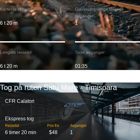
Korteste reisetid:
Gjennomsnittlige daglige
avganger:
6 t 20 m
1
Lengste reisetid:
Siste avganger:
6 t 20 m
01:35
Tog på ruten Satu Mare - Timisoara
CFR Calatori
Ekspress tog
Reisetid
Pris fra
Avganger
6 timer 20 min
$48
1