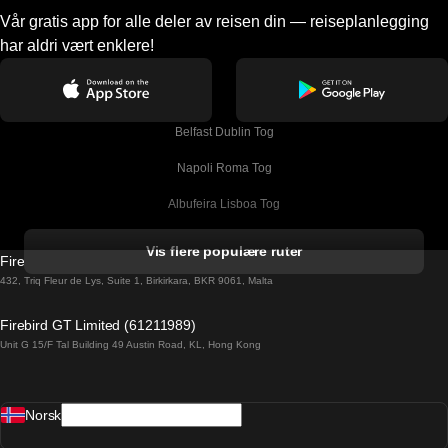
Vår gratis app for alle deler av reisen din — reiseplanlegging
har aldri vært enklere!
Belfast Dublin Tog
Napoli Roma Tog
Albufeira Lisboa Tog
Alicante Madrid Tog
Vis flere populære ruter
Firebird GT Limited (OC 1451)
Barcelona Madrid Tog
432, Triq Fleur de Lys, Suite 1, Birkirkara, BKR 9061, Malta
Barcelona Malaga Tog
Firebird GT Limited (61211989)
Unit G 15/F Tal Building 49 Austin Road, KL, Hong Kong
Barcelona Sevilla Tog
Barcelona Valencia Tog
Norsk
Bergen Oslo Tog