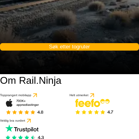
Søk etter togruter
Om Rail.Ninja
Topprangert mobilapp
Helt utmerket
Veldig bra vurdert