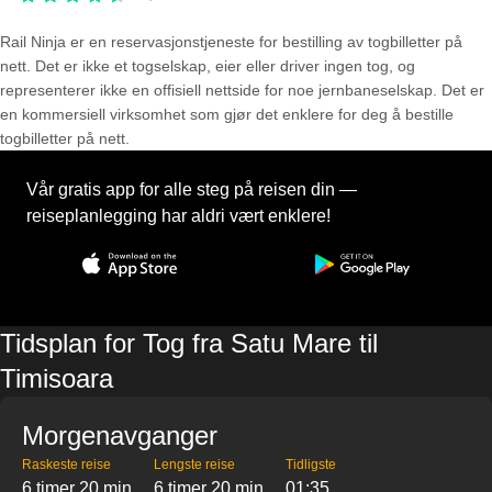
Rail Ninja er en reservasjons­tjeneste for bestilling av togbilletter på
nett. Det er ikke et togselskap, eier eller driver ingen tog, og
representerer ikke en offisiell nettside for noe jernbaneselskap. Det er
en kommersiell virksomhet som gjør det enklere for deg å bestille
togbilletter på nett.
Vår gratis app for alle steg på reisen din —
reiseplanlegging har aldri vært enklere!
Tidsplan for Tog fra Satu Mare til
Timisoara
Morgenavganger
Raskeste reise
Lengste reise
Tidligste
6 timer 20 min
6 timer 20 min
01:35