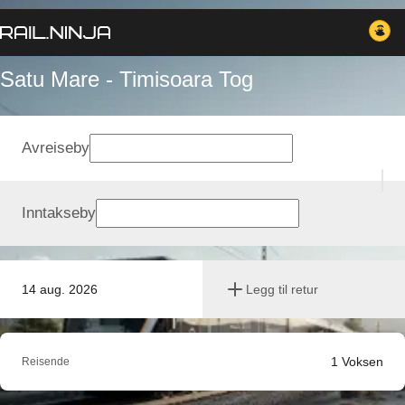
Satu Mare - Timisoara Tog
Avreiseby
Inntakseby
14 aug. 2026
Legg til retur
1
Voksen
Reisende