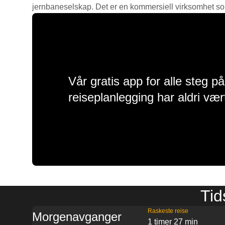
jernbaneselskap. Det er en kommersiell virksomhet som g
Vår gratis app for alle steg p
reiseplanlegging har aldri vær
Tid
Raskeste reise
Morgenavganger
1 timer 27 min