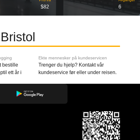
Pris fra
Avganger
$82
6
Bristol
egging
Ekte mennesker på kundeservicen
 bestille
Trenger du hjelp? Kontakt vår
til ett år i
kundeservice før eller under reisen.