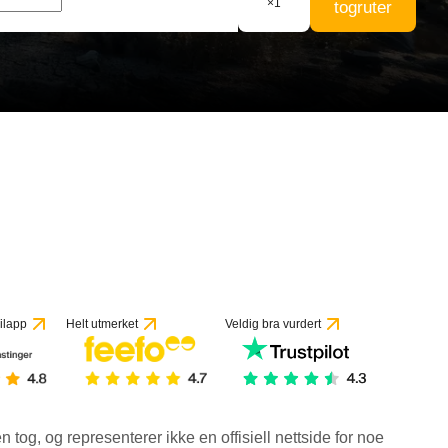
×
1
togruter
ilapp
Helt utmerket
Veldig bra vurdert
en tog, og representerer ikke en offisiell nettside for noe