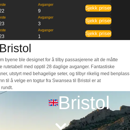
este
Avganger
Sjekk priser
22
9
este
Avganger
Sjekk priser
23
3
este
Avganger
Sjekk priser
23
1
Bristol
om byene ble designet for å tilby passasjerene alt de måtte
nde rutetabell med opptil 28 daglige avganger. Fantastiske
er, utstyrt med behagelige seter, og tilbyr rikelig med benplass
il å velge en togtur fra Swansea til Bristol er at
 rundt.
Bristol