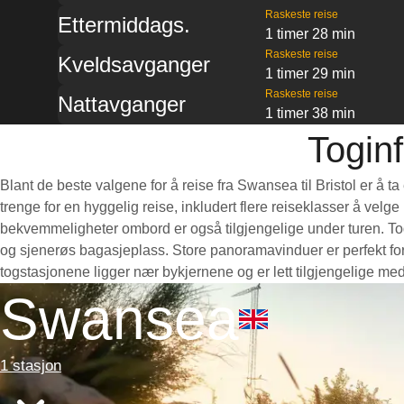
Raskeste reise
Ettermiddags.
1 timer 28 min
Raskeste reise
Kveldsavganger
1 timer 29 min
Raskeste reise
Nattavganger
1 timer 38 min
Toginf
Blant de beste valgene for å reise fra Swansea til Bristol er å 
trenge for en hyggelig reise, inkludert flere reiseklasser å velg
bekvemmeligheter ombord er også tilgjengelige under turen. Toge
og sjenerøs bagasjeplass. Store panoramavinduer er perfekt for 
togstasjonene ligger nær bykjernene og er lett tilgjengelige med
Swansea
1 stasjon