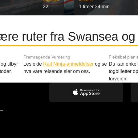
Avganger
Reisetid
22
1 timer 34 min
re ruter fra Swansea og 
Fremragende Vurdering
Fleksibel planl
og tilbyr
Les ekte
Rail Ninja-anmeldelser
og se
Du kan enkelt
toder.
hva våre reisende sier om oss.
togbilletter opp
forveien!
—