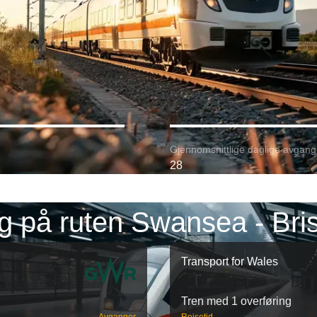
Gjennomsnittlige daglige avgang
28
g på ruten Swansea - Bris
Transport for Wales
Tren med 1 overføring