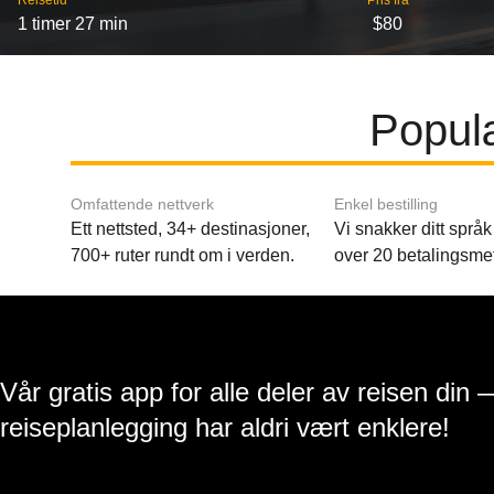
Reisetid
Pris fra
1 timer 27 min
$80
Populæ
Omfattende nettverk
Enkel bestilling
Ett nettsted, 34+ destinasjoner,
Vi snakker ditt språk 
700+ ruter rundt om i verden.
over 20 betalingsme
Vår gratis app for alle deler av reisen din 
reiseplanlegging har aldri vært enklere!