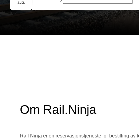
Gruppebooking
aug.
Om Rail.Ninja
Rail Ninja er en reservasjons­tjeneste for bestilling av t