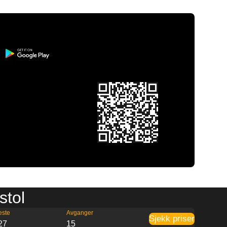
stol
este
Avganger
Sjekk priser
27
15