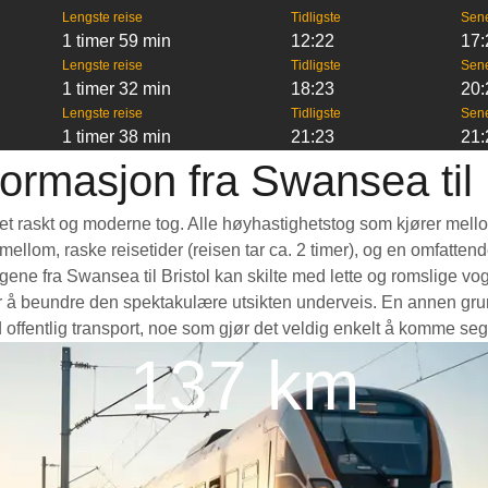
Lengste reise
Tidligste
Sen
1 timer 59 min
12:22
17:
Lengste reise
Tidligste
Sen
1 timer 32 min
18:23
20:
Lengste reise
Tidligste
Sen
1 timer 38 min
21:23
21:
ormasjon fra Swansea til 
ta et raskt og moderne tog. Alle høyhastighetstog som kjører mell
e mellom, raske reisetider (reisen tar ca. 2 timer), og en omfatte
ne fra Swansea til Bristol kan skilte med lette og romslige vogn
å beundre den spektakulære utsikten underveis. En annen grunn t
 offentlig transport, noe som gjør det veldig enkelt å komme seg
137 km