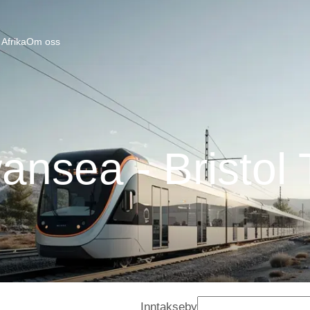
Afrika
Om oss
ansea - Bristol 
Inntakseby