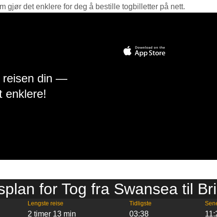
jør det enklere for deg å bestille togbilletter på nett.
å reisen din —
t enklere!
splan for Tog fra Swansea til Bri
Lengste reise
Tidligste
Sen
2 timer 13 min
03:38
11: