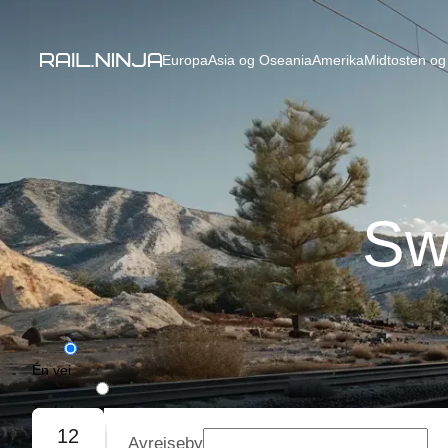
Europa
Asia og Oseania
Amerika
Midtosten og 
Sw
Én vei
Tur/retur
12
Avreiseby