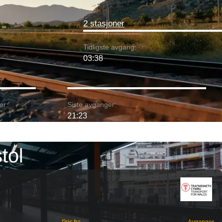
2 stasjoner
Tidligste avgang:
03:38
er:
Siste avganger:
21:23
tol