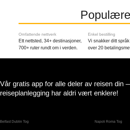
Populære 
Omfattende nettverk
Enkel bestilling
Ett nettsted, 34+ destinasjoner,
Vi snakker ditt språk 
700+ ruter rundt om i verden.
over 20 betalingsme
Vår gratis app for alle deler av reisen din 
reiseplanlegging har aldri vært enklere!
Belfast Dublin Tog
Napoli Roma Tog