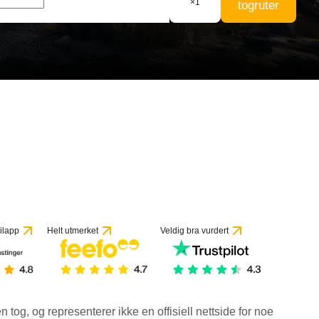
×
1
togruter
ilapp
Helt utmerket
Veldig bra vurdert
en tog, og representerer ikke en offisiell nettside for noe