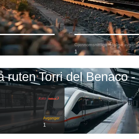
Gjennomsnittlige daglige avgang
1
å ruten Torri del Benaco 
Avganger
1