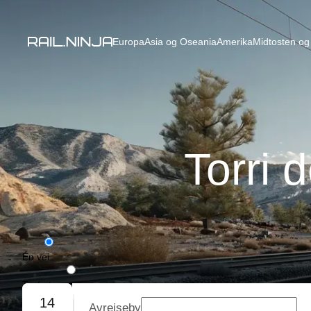
Europa
Asia og Oseania
Amerika
Midtosten og 
Torri 
Én vei
Tur/retur
14
Avreiseby