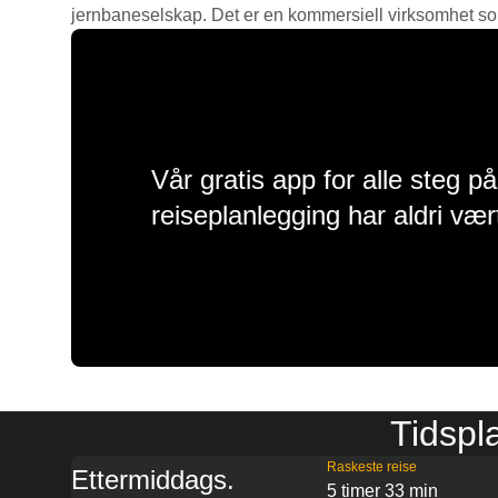
jernbaneselskap. Det er en kommersiell virksomhet som g
Vår gratis app for alle steg p
reiseplanlegging har aldri vær
Tidspl
Raskeste reise
Ettermiddags.
5 timer 33 min