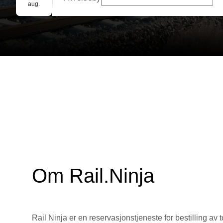
Gruppebooking
aug.
Om Rail.Ninja
Rail Ninja er en reservasjons­tjeneste for bestilling av t