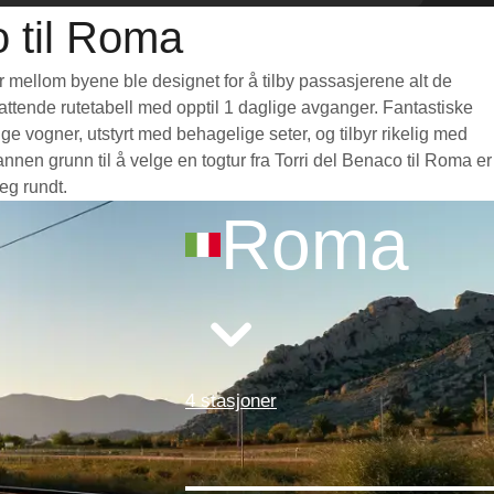
o til Roma
er mellom byene ble designet for å tilby passasjerene alt de
mfattende rutetabell med opptil 1 daglige avganger. Fantastiske
e vogner, utstyrt med behagelige seter, og tilbyr rikelig med
en grunn til å velge en togtur fra Torri del Benaco til Roma er
eg rundt.
Roma
4 stasjoner