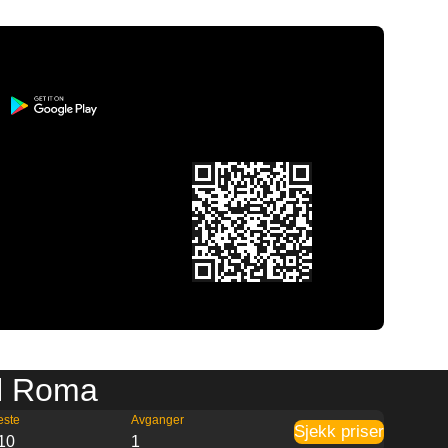
il Roma
este
Avganger
Sjekk priser
10
1