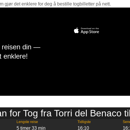
jør det enklere for deg å bestille togbilletter på nett.
å reisen din —
t enklere!
an for Tog fra Torri del Benaco t
Lengste reise
Tidligste
Sen
5 timer 33 min
16:10
16: