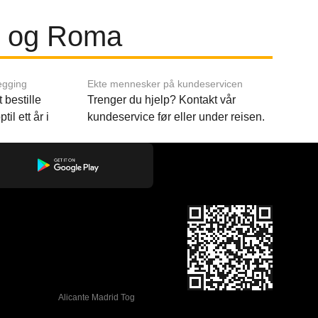
co og Roma
egging
Ekte mennesker på kundeservicen
 bestille
Trenger du hjelp? Kontakt vår
til ett år i
kundeservice før eller under reisen.
Alicante Madrid Tog