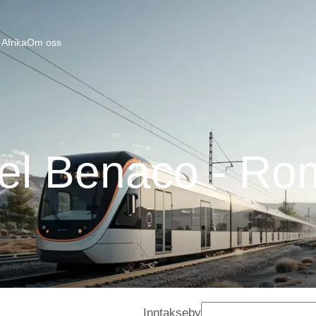
Afrika
Om oss
del Benaco - R
Inntakseby