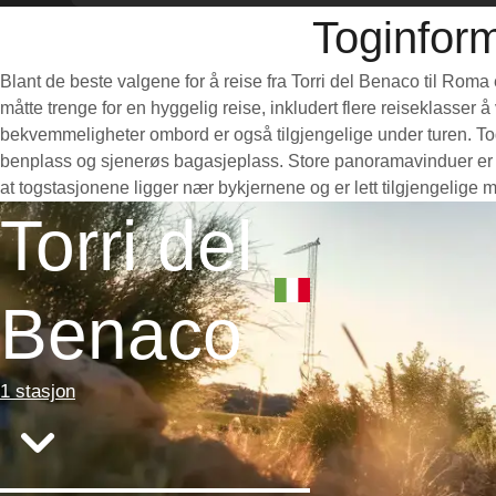
Toginform
Blant de beste valgene for å reise fra Torri del Benaco til Roma
måtte trenge for en hyggelig reise, inkludert flere reiseklasser 
bekvemmeligheter ombord er også tilgjengelige under turen. Toge
benplass og sjenerøs bagasjeplass. Store panoramavinduer er pe
at togstasjonene ligger nær bykjernene og er lett tilgjengelige 
Torri del
Benaco
1 stasjon