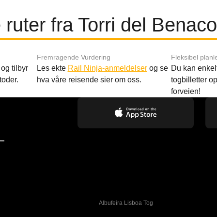
ruter fra Torri del Bena
Fremragende Vurdering
Fleksibel planl
og tilbyr
Les ekte
Rail Ninja-anmeldelser
og se
Du kan enkelt
toder.
hva våre reisende sier om oss.
togbilletter opp
forveien!
—
Albufeira Lisboa Tog