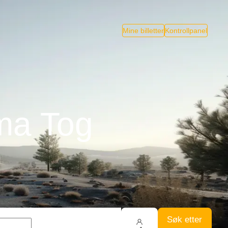
Mine billetter
Kontrollpanel
oma Tog
Søk etter