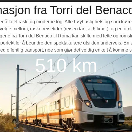
asjon fra Torri del Benac
 er å ta et raskt og moderne tog. Alle høyhastighetstog som kjør
å velge mellom, raske reisetider (reisen tar ca. 6 timer), og en o
ne fra Torri del Benaco til Roma kan skilte med lette og romslig
rfekt for å beundre den spektakulære utsikten underveis. En ann
med offentlig transport, noe som gjør det veldig enkelt å komme s
510 km