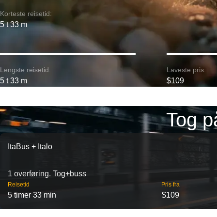
Korteste reisetid:
5 t 33 m
Lengste reisetid:
Laveste pris:
5 t 33 m
$109
Tog p
ItaBus + Italo
1 overføring. Tog+buss
Reisetid
Pris fra
5 timer 33 min
$109