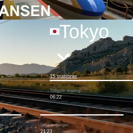
Tokyo
15 stasjoner
Tidligste avgang:
06:22
er:
Siste avganger:
21:23