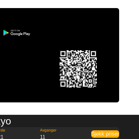
kyo
ste
Avganger
Sjekk priser
21
11