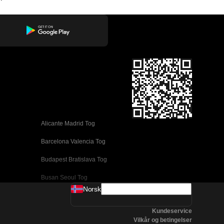
Alicante Madrid Tog
Barcelona Valencia Tog
Budapest Bratislava Tog
Busan Seoul Tog
Norsk
Coimbra Lisboa Tog
Kundeservice
Daejeon Seoul Tog
Vilkår og betingelser