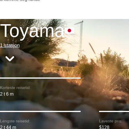
Toyama
1 stasjon
Korteste reisetid:
2 t 6 m
Lengste reisetid:
Laveste pris:
2 t 44 m
$128