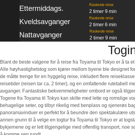
Raskeste reise
Ettermiddags.
2 timer 9 min
Raskeste reise
Kveldsavganger
2 timer 6 min
Raskeste reise
Nattavganger
2 timer 9 min
Togin
Blant de beste valgene for å reise fra Toyama til Tokyo er å ta e
Alle høyhastighetstog som kjører mellom byene ble designet for 
de måtte trenge for en hyggelig reise, inkludert flere reiseklass
reisetider (reisen tar ca. 2 timer), og en omfattende rutetabell m
avganger. Fantastiske bekvemmeligheter ombord er også tilgjen
Togene fra Toyama til Tokyo kan skilte med lette og romslige vo
behagelige seter, og tilbyr rikelig med benplass og sjenerøs ba
panoramavinduer er perfekt for å beundre den spektakulære uts
annen grunn til å velge en togtur fra Toyama til Tokyo er at tog
bykjernene og er lett tilgjengelige med offentlig transport, noe s
å komme seg rundt.