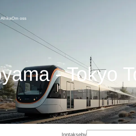
Afrika
Om oss
oyama - Tokyo T
Inntakseby