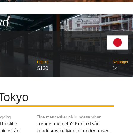
yo
Pris fra
Avganger
$130
14
 Tokyo
egging
Ekte mennesker på kundeservicen
 bestille
Trenger du hjelp? Kontakt vår
til ett år i
kundeservice før eller under reisen.