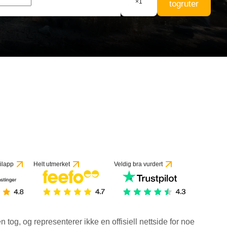
×
1
togruter
 vurderinger
ilapp
Helt utmerket
Veldig bra vurdert
en tog, og representerer ikke en offisiell nettside for noe