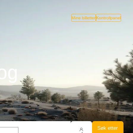
Mine billetter
Kontrollpanel
og
Søk etter