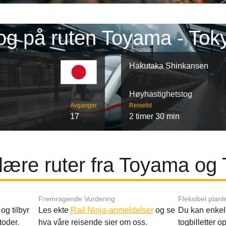
og på ruten Toyama - Tok
Hakutaka Shinkansen
Høyhastighetstog
Avganger
Reisetid
17
2 timer 30 min
ære ruter fra Toyama og
Fremragende Vurdering
Fleksibel planl
og tilbyr
Les ekte
Rail Ninja-anmeldelser
og se
Du kan enkelt
toder.
hva våre reisende sier om oss.
togbilletter opp