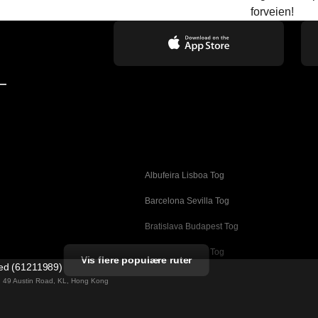
forveien!
—
Albufeira Lisboa Tog
g
Barcelona Sevilla Tog
Bratislava Budapest Tog
Busan Cheonan Tog
Vis flere populære ruter
ted (61211989)
Cheonan Busan Tog
ng 49 Austin Road, KL, Hong Kong
Daegu Seoul Tog