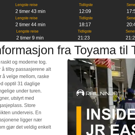
Lengste reise
Tidligste
Sene
2 timer 43 min
12:09
17:
Lengste reise
Tidligste
Sene
2 timer 44 min
18:17
20:
Lengste reise
Tidligste
Sene
2 timer 9 min
21:23
21:
formasjon fra Toyama til
t raskt og moderne tog.
å tilby passasjerene alt
er å velge mellom, raske
ed opptil 31 daglige
gelige under turen.
gner, utstyrt med
gasjeplass. Store
ikten underveis. En
stasjonene ligger nær
om gjør det veldig enkelt