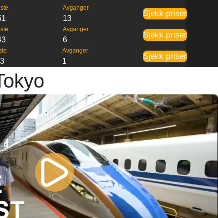
ste
Avganger
Sjekk priser
51
13
ste
Avganger
Sjekk priser
43
6
ste
Avganger
Sjekk priser
23
1
 Tokyo