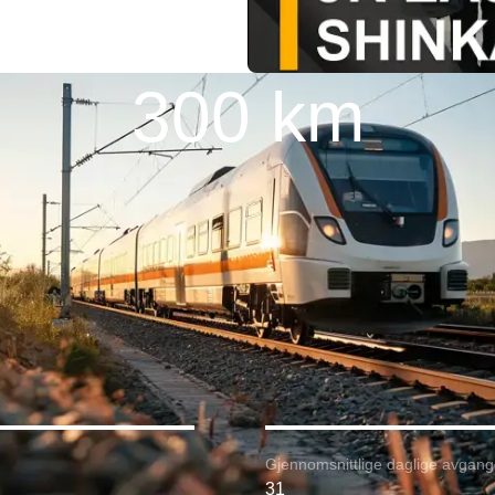
300 km
Gjennomsnittlige daglige avgang
31