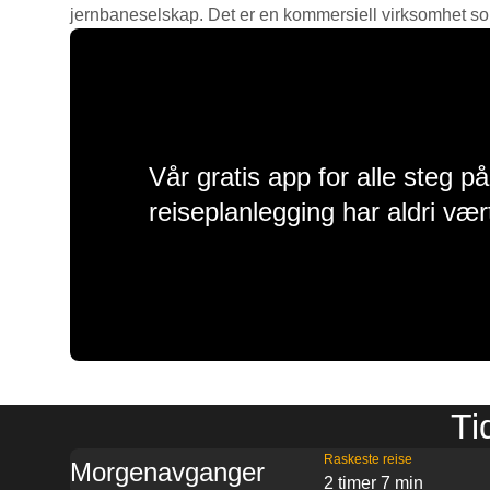
jernbaneselskap. Det er en kommersiell virksomhet som g
Vår gratis app for alle steg p
reiseplanlegging har aldri vær
Ti
Raskeste reise
Morgenavganger
2 timer 7 min