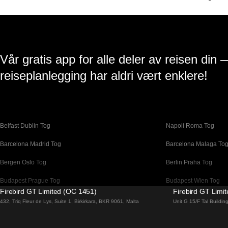
Vår gratis app for alle deler av reisen din 
reiseplanlegging har aldri vært enklere!
Belfast Dublin Tog
Napoli Roma Tog
Barcelona Madrid Tog
Barcelona Malaga To
Bergen Oslo Tog
Berlin Praha Tog
Budapest Prague Tog
Budapest Wien Tog
Firebird GT Limited (OC 1451)
Firebird GT Limi
Canberra Sydney Tog
Changwon Seoul Tog
432, Triq Fleur de Lys, Suite 1, Birkirkara, BKR 9061, Malta
Unit G 15/F Tal Buildi
Coimbra Porto Tog
Cork Dublin Tog