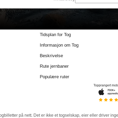
9.6 / 10 basert på 1
Tidsplan for Tog
Informasjon om Tog
Beskrivelse
Rute jernbaner
Populære ruter
Topprangert mob
ogbilletter på nett. Det er ikke et togselskap, eier eller driver ing