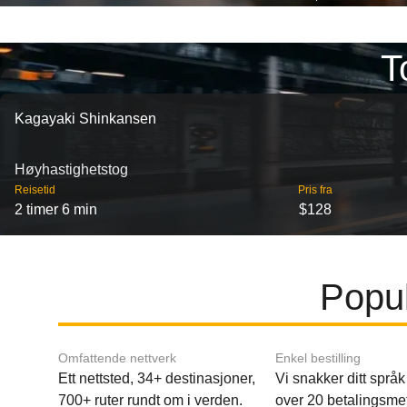
T
Kagayaki Shinkansen
Høyhastighetstog
Reisetid
Pris fra
2 timer 6 min
$128
Popul
Omfattende nettverk
Enkel bestilling
Ett nettsted, 34+ destinasjoner,
Vi snakker ditt språk 
700+ ruter rundt om i verden.
over 20 betalingsme