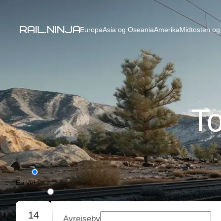
Europa
Asia og Oseania
Amerika
Midtosten og 
T
Én vei
Tur/retur
14
Avreiseby