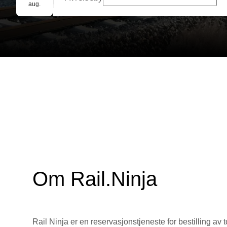
Gruppebooking
aug.
Om Rail.Ninja
Rail Ninja er en reservasjons­tjeneste for bestilling av t