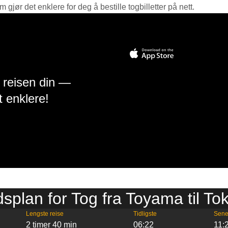
jør det enklere for deg å bestille togbilletter på nett.
å reisen din —
t enklere!
dsplan for Tog fra Toyama til To
Lengste reise
Tidligste
Sene
2 timer 40 min
06:22
11: