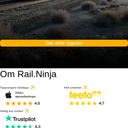
Søk etter togruter
Om Rail.Ninja
Topprangert mobilapp
Helt utmerket
Veldig bra vurdert