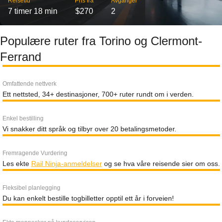
Reisetid
Pris fra
Avganger
7 timer 18 min
$270
2
Populære ruter fra Torino og Clermont-
Ferrand
Omfattende nettverk
Ett nettsted, 34+ destinasjoner, 700+ ruter rundt om i verden.
Enkel bestilling
Vi snakker ditt språk og tilbyr over 20 betalingsmetoder.
Fremragende Vurdering
Les ekte
Rail Ninja-anmeldelser
og se hva våre reisende sier om oss.
Fleksibel planlegging
Du kan enkelt bestille togbilletter opptil ett år i forveien!