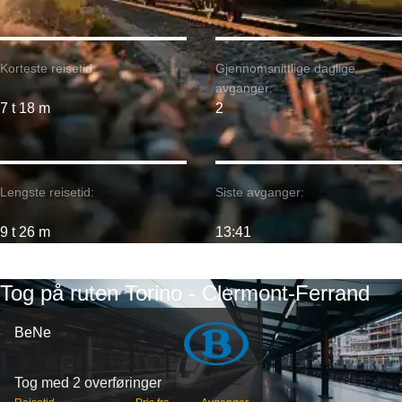
Korteste reisetid:
Gjennomsnittlige daglige
avganger:
7 t 18 m
2
Lengste reisetid:
Siste avganger:
9 t 26 m
13:41
Tog på ruten Torino - Clermont-Ferrand
BeNe
Tog med 2 overføringer