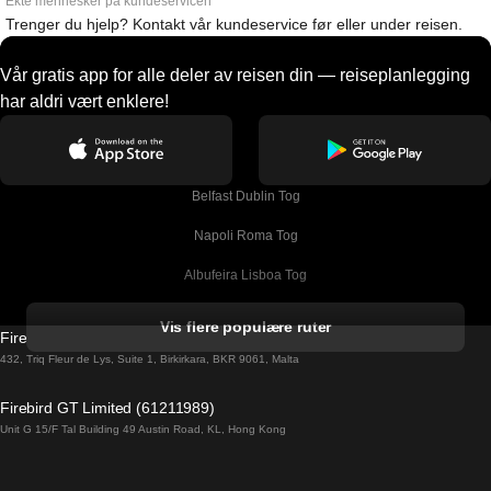
Ekte mennesker på kundeservicen
Trenger du hjelp? Kontakt vår kundeservice før eller under reisen.
Vår gratis app for alle deler av reisen din — reiseplanlegging
har aldri vært enklere!
Belfast Dublin Tog
Napoli Roma Tog
Albufeira Lisboa Tog
Alicante Madrid Tog
Vis flere populære ruter
Firebird GT Limited (OC 1451)
Barcelona Madrid Tog
432, Triq Fleur de Lys, Suite 1, Birkirkara, BKR 9061, Malta
Barcelona Malaga Tog
Firebird GT Limited (61211989)
Unit G 15/F Tal Building 49 Austin Road, KL, Hong Kong
Barcelona Sevilla Tog
Barcelona Valencia Tog