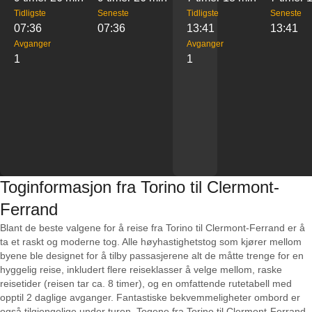
Tidligste
Seneste
Tidligste
Seneste
07:36
07:36
13:41
13:41
Avganger
Avganger
1
1
Toginformasjon fra Torino til Clermont-
Ferrand
Blant de beste valgene for å reise fra Torino til Clermont-Ferrand er å
ta et raskt og moderne tog. Alle høyhastighetstog som kjører mellom
byene ble designet for å tilby passasjerene alt de måtte trenge for en
hyggelig reise, inkludert flere reiseklasser å velge mellom, raske
reisetider (reisen tar ca. 8 timer), og en omfattende rutetabell med
opptil 2 daglige avganger. Fantastiske bekvemmeligheter ombord er
også tilgjengelige under turen. Togene fra Torino til Clermont-Ferrand