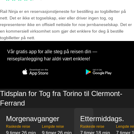
Rail Ninja er en reservasjons­tjeneste for bestilling av togbilletter på
nett. Det er ikke et togselskap, eier eller driver ingen tog, og
representerer ikke en offisiell nettside for noe jernbaneselskap. Det er
en kommersiell virksomhet som gjør det enklere for deg å bestille
togbilletter på nett.
Vår gratis app for alle steg på reisen din —
reiseplanlegging har aldri vært enklere!
Tidsplan for Tog fra Torino til Clermont-
Ferrand
Morgenavganger
Ettermiddags.
Raskeste reise
Lengste reise
Raskeste reise
Lengste re
9 timer 26 min
9 timer 26 min
7 timer 18 min
7 timer 