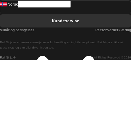
Norsk
Bergen Oslo Tog
Berlin Praha Tog
Kundeservice
Bratislava Budapest Tog
Vilkår og betingelser
Personvernerklæring
Budapest Bratislava Tog
Rail Ninja er en reservasjons­tjeneste for bestilling av togbilletter på nett. Rail Ninja er ikke et
Budapest Prague Tog
togselskap og eier eller driver ingen tog.
Rail Ninja ®
All Rights Reserved © 2026
Budapest Wien Tog
Busan Cheonan Tog
Busan Seoul Tog
Canberra Sydney Tog
Changwon Seoul Tog
Cheonan Busan Tog
Coimbra Lisboa Tog