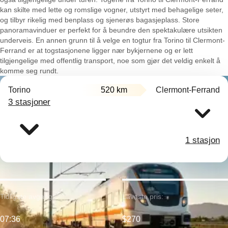
kan skilte med lette og romslige vogner, utstyrt med behagelige seter,
og tilbyr rikelig med benplass og sjenerøs bagasjeplass. Store
panoramavinduer er perfekt for å beundre den spektakulære utsikten
underveis. En annen grunn til å velge en togtur fra Torino til Clermont-
Ferrand er at togstasjonene ligger nær bykjernene og er lett
tilgjengelige med offentlig transport, noe som gjør det veldig enkelt å
komme seg rundt.
Torino
520 km
Clermont-Ferrand
3 stasjoner
1 stasjon
Tidligste avgang:
Laveste pris:
07:36
$270