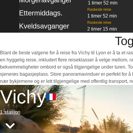
1 timer 52 min
Raskeste reise
Ettermiddags.
1 timer 52 min
Raskeste reise
Kveldsavganger
2 timer 15 min
Tog
Blant de beste valgene for å reise fra Vichy til Lyon er å ta et 
en hyggelig reise, inkludert flere reiseklasser å velge mellom, r
bekvemmeligheter ombord er også tilgjengelige under turen. Toge
sjenerøs bagasjeplass. Store panoramavinduer er perfekt for å b
nær bykjernene og er lett tilgjengelige med offentlig transport,
Vichy
1 stasjon