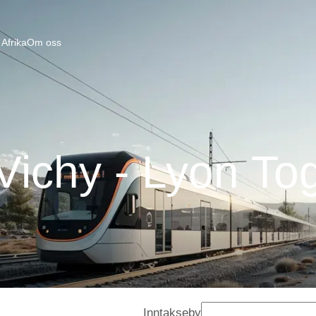
Afrika
Om oss
Vichy - Lyon To
Inntakseby