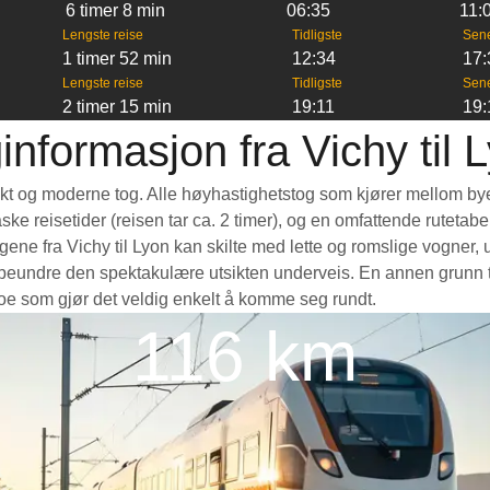
6 timer 8 min
06:35
11:
Lengste reise
Tidligste
Sen
1 timer 52 min
12:34
17:
Lengste reise
Tidligste
Sen
2 timer 15 min
19:11
19:
informasjon fra Vichy til 
raskt og moderne tog. Alle høyhastighetstog som kjører mellom bye
aske reisetider (reisen tar ca. 2 timer), og en omfattende ruteta
ne fra Vichy til Lyon kan skilte med lette og romslige vogner, u
eundre den spektakulære utsikten underveis. En annen grunn til å
 noe som gjør det veldig enkelt å komme seg rundt.
116 km