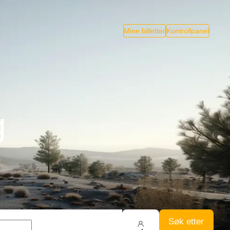
Mine billetter
Kontrollpanel
g
Søk etter