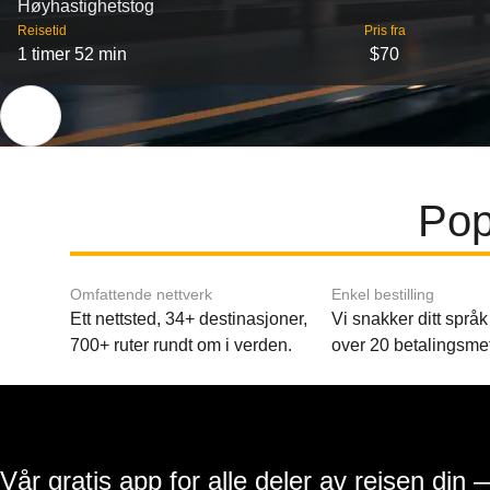
Høyhastighetstog
Reisetid
Pris fra
1 timer 52 min
$70
Pop
Omfattende nettverk
Enkel bestilling
Ett nettsted, 34+ destinasjoner,
Vi snakker ditt språk 
700+ ruter rundt om i verden.
over 20 betalingsme
Vår gratis app for alle deler av reisen din 