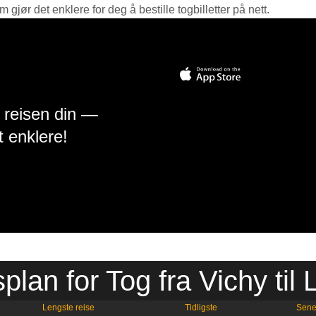
jør det enklere for deg å bestille togbilletter på nett.
å reisen din —
t enklere!
plan for Tog fra Vichy til
Lengste reise
Tidligste
Sene