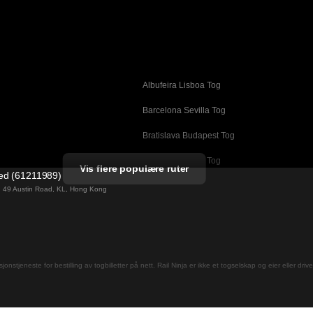
Albufeira Lisboa Tog
g
Barcelona Sevilla Tog
Bratislava Budapest Tog
Busan Cheonan Tog
Vis flere populære ruter
ted (61211989)
Cheonan Busan Tog
ng 49 Austin Road, KL, Hong Kong
Daegu Seoul Tog
Dublin Galway Tog
Firenze Roma Tog
jons­tjeneste for bestilling av togbilletter på nett. Rail Ninja er ikke et togselskap og eier eller driv
Gwangju Seoul Tog
og
Helsinki Rovaniemi Tog