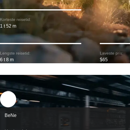
Korteste reisetid:
1 t 52 m
Lengste reisetid:
Laveste pris:
6 t 8 m
$65
BeNe