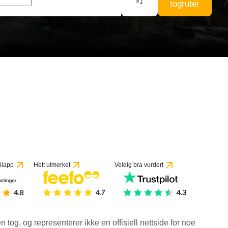
×
1
togruter
vurderinger
ilapp
Helt utmerket
Veldig bra vurdert
en tog, og representerer ikke en offisiell nettside for noe