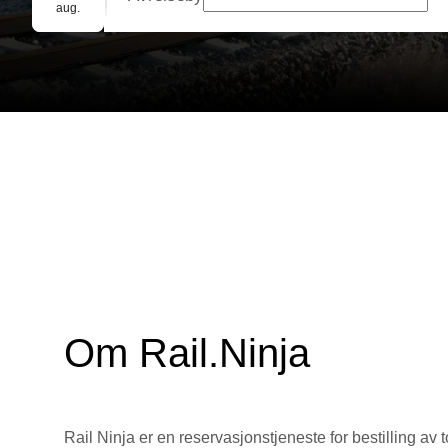
Gruppebooking
aug.
Om Rail.Ninja
Rail Ninja er en reservasjons­tjeneste for bestilling av t