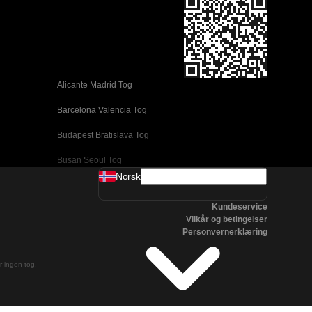
Alicante Madrid Tog
Barcelona Valencia Tog
Budapest Bratislava Tog
Busan Seoul Tog
Norsk
Coimbra Lisboa Tog
Kundeservice
Daejeon Seoul Tog
Vilkår og betingelser
Personvernerklæring
Edinburgh London Tog
Firenze Venezia Tog
er ingen tog.
Gyeongju Seoul Tog
Jeonju Seoul Tog