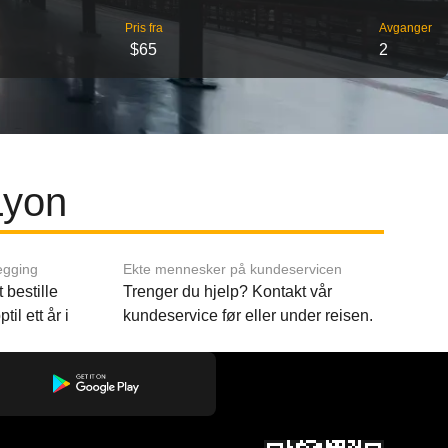
Pris fra
Avganger
$65
2
Lyon
egging
Ekte mennesker på kundeservicen
 bestille
Trenger du hjelp? Kontakt vår
til ett år i
kundeservice før eller under reisen.