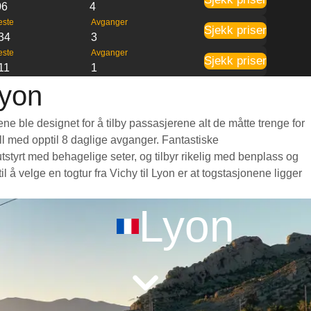
06
4
este
Avganger
Sjekk priser
34
3
este
Avganger
Sjekk priser
11
1
Lyon
ne ble designet for å tilby passasjerene alt de måtte trenge for
bell med opptil 8 daglige avganger. Fantastiske
tstyrt med behagelige seter, og tilbyr rikelig med benplass og
 velge en togtur fra Vichy til Lyon er at togstasjonene ligger
Lyon