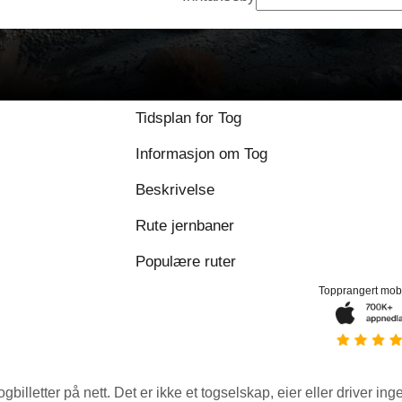
9 / 10 basert på 1 
Tidsplan for Tog
Informasjon om Tog
Beskrivelse
Rute jernbaner
Populære ruter
Topprangert mob
ogbilletter på nett. Det er ikke et togselskap, eier eller driver ing