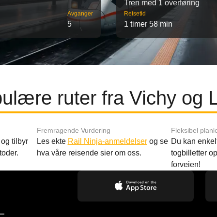
Tren med 1 overføring
Avganger
Reisetid
5
1 timer 58 min
ulære ruter fra Vichy og 
Fremragende Vurdering
Fleksibel planl
og tilbyr
Les ekte
Rail Ninja-anmeldelser
og se
Du kan enkelt
toder.
hva våre reisende sier om oss.
togbilletter opp
forveien!
—