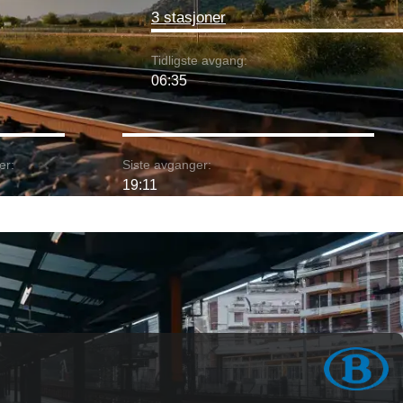
3 stasjoner
Tidligste avgang:
06:35
er:
Siste avganger:
19:11