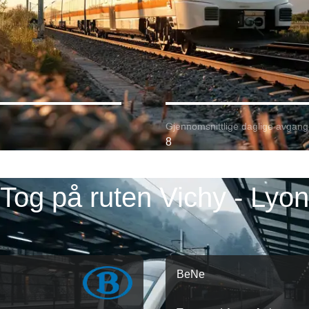
Gjennomsnittlige daglige avgang
8
Tog på ruten Vichy - Lyon
BeNe