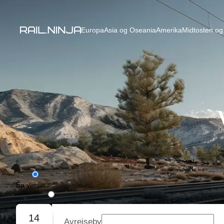
Europa
Asia og Oseania
Amerika
Midtosten og 
Én vei
Tur/retur
14
Avreiseby