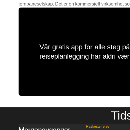
jernbaneselskap. Det er en kommersiell virksomhet som g
Vår gratis app for alle steg p
reiseplanlegging har aldri vær
Tids
Raskeste reise
Morgenavganger