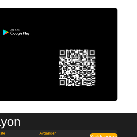
 Lyon
ste
Avganger
Sjekk priser