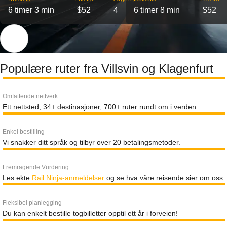
6 timer 3 min
$52
4
6 timer 8 min
$52
Populære ruter fra Villsvin og Klagenfurt
Omfattende nettverk
Ett nettsted, 34+ destinasjoner, 700+ ruter rundt om i verden.
Enkel bestilling
Vi snakker ditt språk og tilbyr over 20 betalingsmetoder.
Fremragende Vurdering
Les ekte
Rail Ninja-anmeldelser
og se hva våre reisende sier om oss.
Fleksibel planlegging
Du kan enkelt bestille togbilletter opptil ett år i forveien!