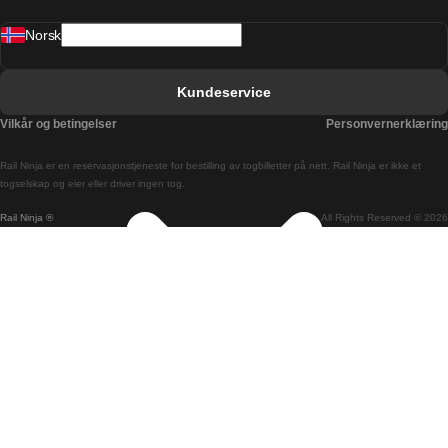
Barcelona Valencia Tog
Norsk
Bergen Oslo Tog
Berlin Praha Tog
Kundeservice
Bratislava Budapest Tog
Vilkår og betingelser
Personvernerklæring
Budapest Bratislava Tog
Rail Ninja er en reservasjons­tjeneste for bestilling av togbilletter på nett. Rail Ninja er ikke et
Budapest Prague Tog
togselskap og eier eller driver ingen tog.
Rail Ninja ®
All Rights Reserved © 2026
Budapest Wien Tog
Busan Cheonan Tog
Busan Seoul Tog
Canberra Sydney Tog
Changwon Seoul Tog
Cheonan Busan Tog
Coimbra Lisboa Tog