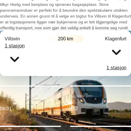
tilbyr rikelig med benplass og sjenerøs bagasjeplass. Store
panoramavinduer er perfekt for å beundre den spektakulære utsikten
underveis. En annen grunn til å velge en togtur fra Villsvin til Klagenfurt
er at togstasjonene ligger nær bykjernene og er lett tilgjengelige med
offentlig transport, noe som gjør det veldig enkelt å komme seg rundt.
Villsvin
200 km
Klagenfurt
1 stasjon
1 stasjon
Tidligste avgang:
Laveste pris:
06:01
$52