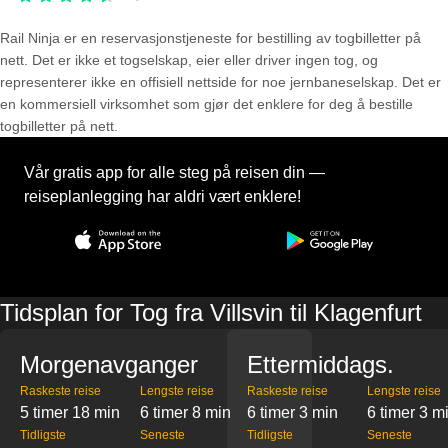
Rail Ninja er en reservasjons­tjeneste for bestilling av togbilletter på
nett. Det er ikke et togselskap, eier eller driver ingen tog, og
representerer ikke en offisiell nettside for noe jernbaneselskap. Det er
en kommersiell virksomhet som gjør det enklere for deg å bestille
togbilletter på nett.
Vår gratis app for alle steg på reisen din —
reiseplanlegging har aldri vært enklere!
Tidsplan for Tog fra Villsvin til Klagenfurt
Morgenavganger
Ettermiddags.
Raskeste reise
Lengste reise
Raskeste reise
Lengste reise
5 timer 18 min
6 timer 8 min
6 timer 3 min
6 timer 3 m
Tidligste
Seneste
Tidligste
Seneste