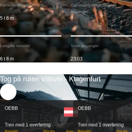
Korteste reisetid:
Gjennomsnittlige daglige
avganger:
5 t 6 m
8
Lengste reisetid:
Siste avganger:
6 t 8 m
23:03
Tog på ruten Villsvin - Klagenfurt
OEBB
OEBB
Tren med 1 overføring
Tren med 1 overføring
Reisetid
Pris fra
Avganger
Reisetid
Pris fra