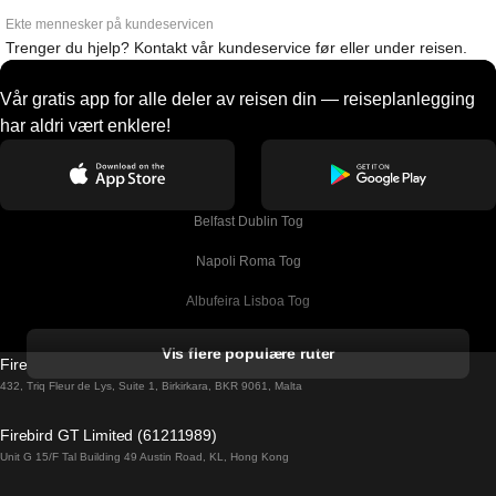
Ekte mennesker på kundeservicen
Trenger du hjelp? Kontakt vår kundeservice før eller under reisen.
Vår gratis app for alle deler av reisen din — reiseplanlegging
har aldri vært enklere!
Belfast Dublin Tog
Napoli Roma Tog
Albufeira Lisboa Tog
Alicante Madrid Tog
Vis flere populære ruter
Firebird GT Limited (OC 1451)
Barcelona Madrid Tog
432, Triq Fleur de Lys, Suite 1, Birkirkara, BKR 9061, Malta
Barcelona Malaga Tog
Firebird GT Limited (61211989)
Unit G 15/F Tal Building 49 Austin Road, KL, Hong Kong
Barcelona Sevilla Tog