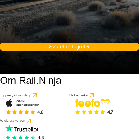
Søk etter togruter
Om Rail.Ninja
Topprangert mobilapp
Helt utmerket
Veldig bra vurdert