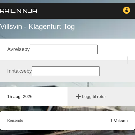
Villsvin - Klagenfurt Tog
Avreiseby
Inntakseby
15 aug. 2026
Legg til retur
1
Voksen
Reisende