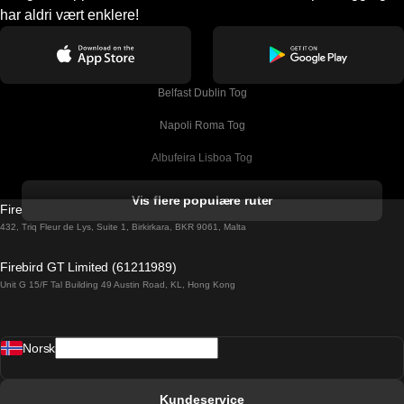
har aldri vært enklere!
Belfast Dublin Tog
Napoli Roma Tog
Albufeira Lisboa Tog
Alicante Madrid Tog
Vis flere populære ruter
Firebird GT Limited (OC 1451)
Barcelona Madrid Tog
432, Triq Fleur de Lys, Suite 1, Birkirkara, BKR 9061, Malta
Barcelona Malaga Tog
Firebird GT Limited (61211989)
Unit G 15/F Tal Building 49 Austin Road, KL, Hong Kong
Barcelona Sevilla Tog
Barcelona Valencia Tog
Norsk
Bergen Oslo Tog
Berlin Praha Tog
Kundeservice