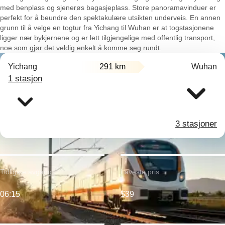
med benplass og sjenerøs bagasjeplass. Store panoramavinduer er
perfekt for å beundre den spektakulære utsikten underveis. En annen
grunn til å velge en togtur fra Yichang til Wuhan er at togstasjonene
ligger nær bykjernene og er lett tilgjengelige med offentlig transport,
noe som gjør det veldig enkelt å komme seg rundt.
Yichang
291 km
Wuhan
1 stasjon
3 stasjoner
Tidligste avgang:
Laveste pris:
06:15
$39