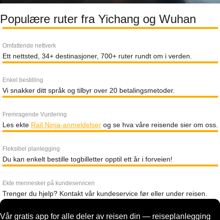
Populære ruter fra Yichang og Wuhan
Omfattende nettverk
Ett nettsted, 34+ destinasjoner, 700+ ruter rundt om i verden.
Enkel bestilling
Vi snakker ditt språk og tilbyr over 20 betalingsmetoder.
Fremragende Vurdering
Les ekte
Rail Ninja-anmeldelser
og se hva våre reisende sier om oss.
Fleksibel planlegging
Du kan enkelt bestille togbilletter opptil ett år i forveien!
Ekte mennesker på kundeservicen
Trenger du hjelp? Kontakt vår kundeservice før eller under reisen.
Vår gratis app for alle deler av reisen din — reiseplanlegging