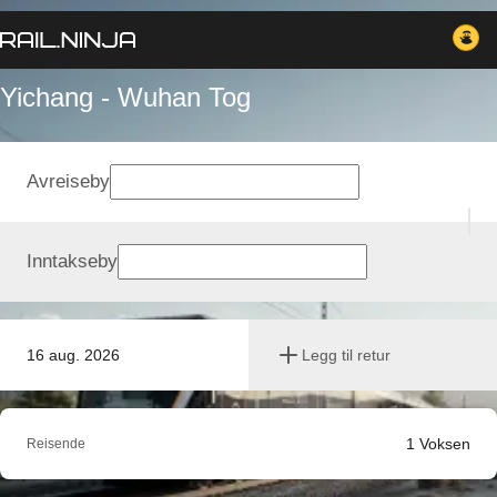
Yichang - Wuhan Tog
Avreiseby
Inntakseby
16 aug. 2026
Legg til retur
1
Voksen
Reisende