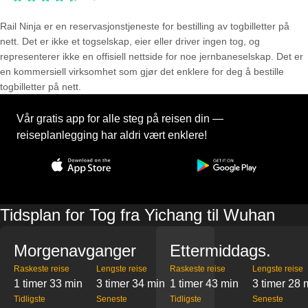
Rail Ninja er en reservasjons­tjeneste for bestilling av togbilletter på
nett. Det er ikke et togselskap, eier eller driver ingen tog, og
representerer ikke en offisiell nettside for noe jernbaneselskap. Det er
en kommersiell virksomhet som gjør det enklere for deg å bestille
togbilletter på nett.
Vår gratis app for alle steg på reisen din —
reiseplanlegging har aldri vært enklere!
Tidsplan for Tog fra Yichang til Wuhan
Morgenavganger
Ettermiddags.
Raskeste reise
Lengste reise
Raskeste reise
Lengste reise
1 timer 33 min
3 timer 34 min
1 timer 43 min
3 timer 28 
Tidligste
Seneste
Tidligste
Seneste