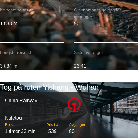
Korteste reisetid:
Gjennomsnittlige daglige
avganger:
1 t 33 m
90
Lengste reisetid:
Siste avganger:
3 t 34 m
23:41
Tog på ruten Yichang - Wuhan
China Railway
Kuletog
Reisetid
Pris fra
Avganger
1 timer 33 min
$39
90