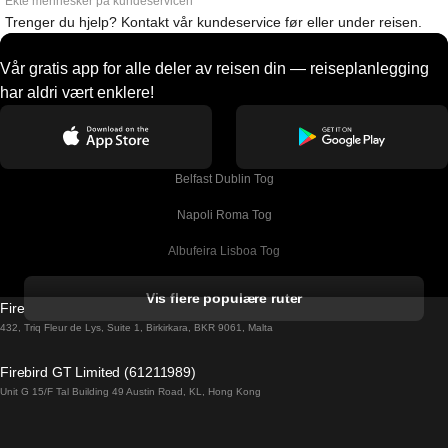
Ekte mennesker på kundeservicen
Trenger du hjelp? Kontakt vår kundeservice før eller under reisen.
Vår gratis app for alle deler av reisen din — reiseplanlegging
har aldri vært enklere!
Belfast Dublin Tog
Napoli Roma Tog
Albufeira Lisboa Tog
Alicante Madrid Tog
Vis flere populære ruter
Firebird GT Limited (OC 1451)
Barcelona Madrid Tog
432, Triq Fleur de Lys, Suite 1, Birkirkara, BKR 9061, Malta
Barcelona Malaga Tog
Firebird GT Limited (61211989)
Unit G 15/F Tal Building 49 Austin Road, KL, Hong Kong
Barcelona Sevilla Tog
Barcelona Valencia Tog