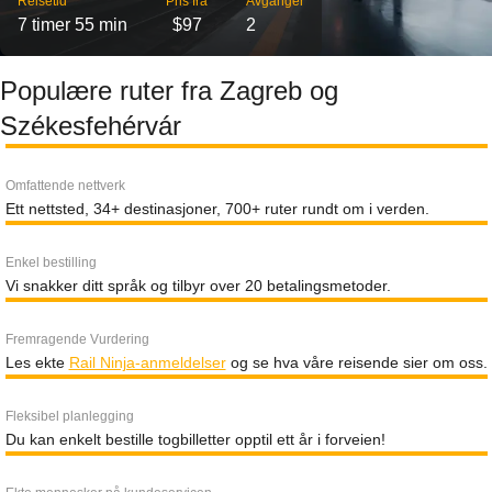
Reisetid
Pris fra
Avganger
7 timer 55 min
$97
2
Populære ruter fra Zagreb og
Székesfehérvár
Omfattende nettverk
Ett nettsted, 34+ destinasjoner, 700+ ruter rundt om i verden.
Enkel bestilling
Vi snakker ditt språk og tilbyr over 20 betalingsmetoder.
Fremragende Vurdering
Les ekte
Rail Ninja-anmeldelser
og se hva våre reisende sier om oss.
Fleksibel planlegging
Du kan enkelt bestille togbilletter opptil ett år i forveien!