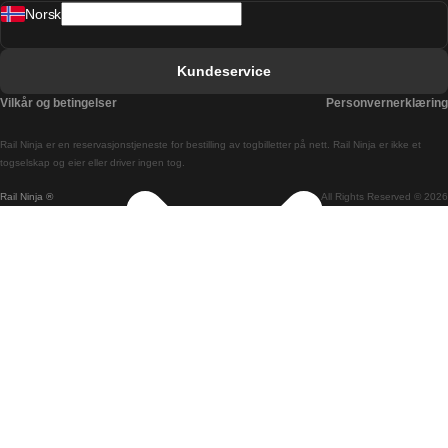
Norsk
Bergen Oslo Tog
Berlin Praha Tog
Kundeservice
Bratislava Budapest Tog
Vilkår og betingelser
Personvernerklæring
Budapest Bratislava Tog
Rail Ninja er en reservasjons­tjeneste for bestilling av togbilletter på nett. Rail Ninja er ikke et
Budapest Prague Tog
togselskap og eier eller driver ingen tog.
Rail Ninja ®
All Rights Reserved © 2026
Budapest Wien Tog
Busan Cheonan Tog
Busan Seoul Tog
Canberra Sydney Tog
Changwon Seoul Tog
Cheonan Busan Tog
Coimbra Lisboa Tog