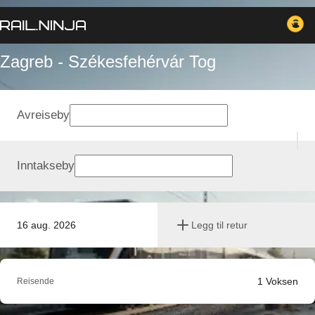
Zagreb - Székesfehérvár Tog
Avreiseby
Inntakseby
16 aug. 2026
Legg til retur
1
Voksen
Reisende