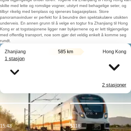
skilte med lette og romslige vogner, utstyrt med behagelige seter, og
tilbyr rikelig med benplass og sjenerøs bagasjeplass. Store
panoramavinduer er perfekt for å beundre den spektakulære utsikten
underveis. En annen grunn til å velge en togtur fra Zhanjiang til Hong
Kong er at togstasjonene ligger nær bykjernene og er lett tilgjengelige
med offentlig transport, noe som gjør det veldig enkelt å komme seg
rundt.
Zhanjiang
585 km
Hong Kong
1 stasjon
2 stasjoner
Tidligste avgang:
Laveste pris:
15:43
$118