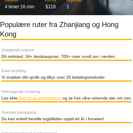
Reisetid
Pris fra
Avganger
4 timer 16 min
$118
1
Populære ruter fra Zhanjiang og Hong
Kong
Omfattende nettverk
Ett nettsted, 34+ destinasjoner, 700+ ruter rundt om i verden.
Enkel bestilling
Vi snakker ditt språk og tilbyr over 20 betalingsmetoder.
Fremragende Vurdering
Les ekte
Rail Ninja-anmeldelser
og se hva våre reisende sier om oss.
Fleksibel planlegging
Du kan enkelt bestille togbilletter opptil ett år i forveien!