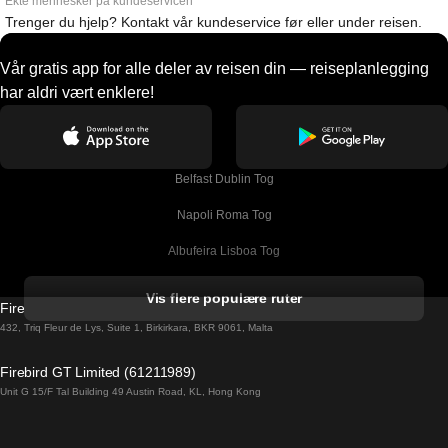
Ekte mennesker på kundeservicen
Trenger du hjelp? Kontakt vår kundeservice før eller under reisen.
Vår gratis app for alle deler av reisen din — reiseplanlegging
har aldri vært enklere!
Belfast Dublin Tog
Napoli Roma Tog
Albufeira Lisboa Tog
Alicante Madrid Tog
Vis flere populære ruter
Firebird GT Limited (OC 1451)
Barcelona Madrid Tog
432, Triq Fleur de Lys, Suite 1, Birkirkara, BKR 9061, Malta
Barcelona Malaga Tog
Firebird GT Limited (61211989)
Unit G 15/F Tal Building 49 Austin Road, KL, Hong Kong
Barcelona Sevilla Tog
Barcelona Valencia Tog