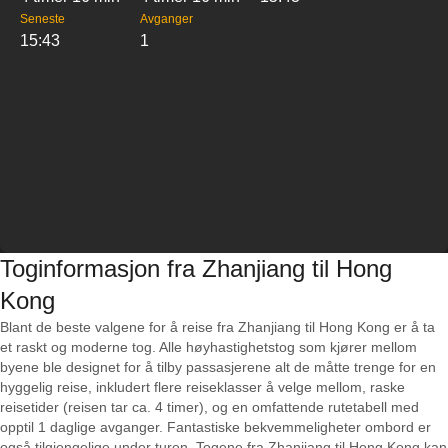
Seneste
Avganger
15:43
1
Toginformasjon fra Zhanjiang til Hong
Kong
Blant de beste valgene for å reise fra Zhanjiang til Hong Kong er å ta
et raskt og moderne tog. Alle høyhastighetstog som kjører mellom
byene ble designet for å tilby passasjerene alt de måtte trenge for en
hyggelig reise, inkludert flere reiseklasser å velge mellom, raske
reisetider (reisen tar ca. 4 timer), og en omfattende rutetabell med
opptil 1 daglige avganger. Fantastiske bekvemmeligheter ombord er
også tilgjengelige under turen. Togene fra Zhanjiang til Hong Kong kan