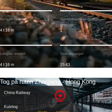
Korteste reisetid:
Gjennomsnittlige daglige
avganger:
4 t 16 m
1
Lengste reisetid:
Siste avganger:
4 t 16 m
15:43
Tog på ruten Zhanjiang - Hong Kong
China Railway
Kuletog