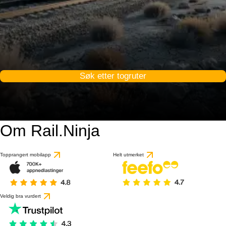
Søk etter togruter
Om Rail.Ninja
Topprangert mobilapp
Helt utmerket
Veldig bra vurdert