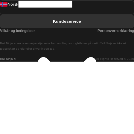
Norsk
Bergen Oslo Tog
Berlin Praha Tog
Kundeservice
Bratislava Budapest Tog
Vilkår og betingelser
Personvernerklæring
Budapest Bratislava Tog
Rail Ninja er en reservasjons­tjeneste for bestilling av togbilletter på nett. Rail Ninja er ikke et
Budapest Prague Tog
togselskap og eier eller driver ingen tog.
Rail Ninja ®
All Rights Reserved © 2026
Budapest Wien Tog
Busan Cheonan Tog
Busan Seoul Tog
Canberra Sydney Tog
Changwon Seoul Tog
Cheonan Busan Tog
Coimbra Lisboa Tog