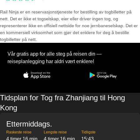
Rail Ninja er en reservasjons­tjeneste for bestilling av togbilletter på
nett. Det er ikke et togselskap, eier eller driver ingen tog, og
representerer ikke en offisiell nettside for noe jernbaneselskap. Det er
en kommersiell virksomhet som gjør det enklere for deg å bestille
togbilletter på nett.
Vår gratis app for alle steg på reisen din —
reiseplanlegging har aldri vært enklere!
Tidsplan for Tog fra Zhanjiang til Hong
Kong
Ettermiddags.
Raskeste reise
Lengste reise
Tidligste
4 timer 16 min
4 timer 16 min
15:43