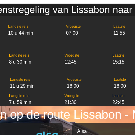
enstregeling van Lissabon naar
Langste reis
Vroegste
Laatste
10 u 44 min
07:00
11:55
Langste reis
Vroegste
Laatste
8 u 30 min
12:45
15:15
Langste reis
Vroegste
Laatste
11 u 29 min
18:00
18:00
Langste reis
Vroegste
Laatste
7 u 59 min
21:30
22:45
n op de route Lissabon - 
Alsa