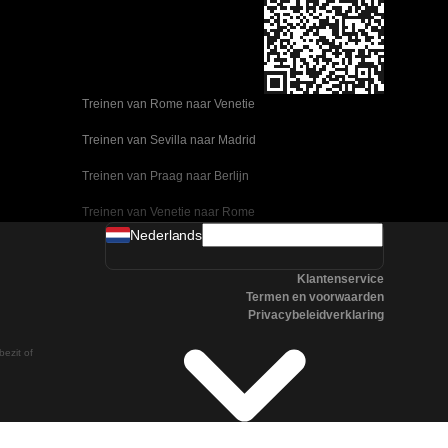
Treinen van Rome naar Venetie
Treinen van Sevilla naar Madrid
Treinen van Praag naar Berlijn
Treinen van Venetie naar Rome
Nederlands
Treinen van Ulsan naar Seoel
Klantenservice
Treinen van Sevilla naar Malaga
Termen en voorwaarden
Privacybeleidverklaring
Treinen van Seoel naar Changwon
bezit of
Treinen van Praag naar Boedapest
Treinen van Oslo naar Stockholm
Treinen van Napels naar Rome