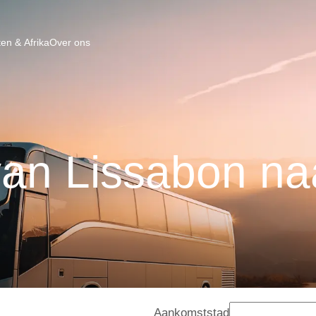
en & Afrika
Over ons
an Lissabon na
Aankomststad