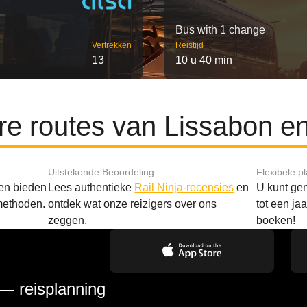
Bus with 1 change
Vertrekken
Reistijd
13
10 u 40 min
re routes van Lissabon e
Uitstekende Beoordeling
Flexibele p
 en bieden
Lees authentieke
Rail Ninja-recensies
en
U kunt gem
methoden.
ontdek wat onze reizigers over ons
tot een ja
zeggen.
boeken!
 — reisplanning