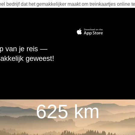
 bedrijf dat het gemakkelijker maakt om treinkaartjes online t
p van je reis —
makkelijk geweest!
625 km