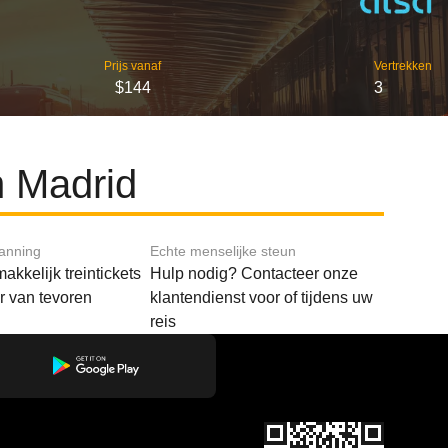
Prijs vanaf
Vertrekken
$144
3
n Madrid
lanning
Echte menselijke steun
akkelijk treintickets
Hulp nodig? Contacteer onze
ar van tevoren
klantendienst voor of tijdens uw
reis