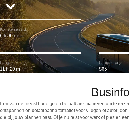
Kortste reistijd:
6 h 30 m
Langste reistijd:
Laagste prijs:
11 h 29 m
$65
Businfo
Een van de meest handige en betaalbare manieren om te reizen
ontspannen en betaalbaar alternatief voor vliegen of autorijde
die bij jouw plannen past. Of je nu reist voor werk of plezier, 