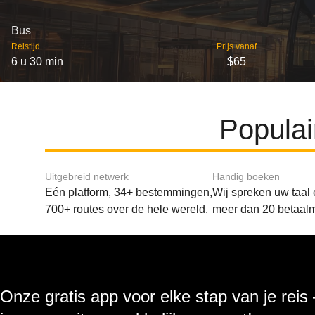
Bus
Reistijd
Prijs vanaf
6 u 30 min
$65
Populai
Uitgebreid netwerk
Handig boeken
Eén platform, 34+ bestemmingen,
Wij spreken uw taal
700+ routes over de hele wereld.
meer dan 20 betaal
Onze gratis app voor elke stap van je reis