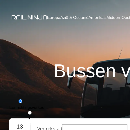
Europa
Azië & Oceanië
Amerika’s
Midden-Oost
Bussen v
Eénrichtingsverkeer
Retourvlucht
13
Vertrekstad