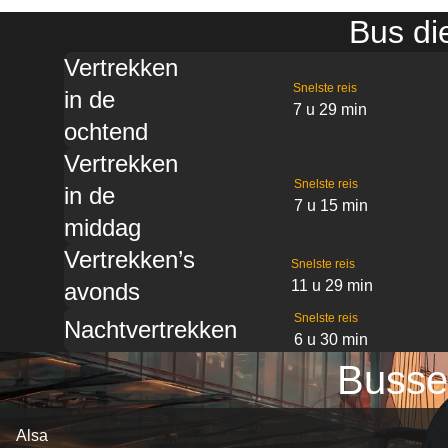
Bus di
Vertrekken
Snelste reis
in de
7 u 29 min
ochtend
Vertrekken
Snelste reis
in de
7 u 15 min
middag
Vertrekken’s
Snelste reis
11 u 29 min
avonds
Snelste reis
Nachtvertrekken
6 u 30 min
Busse
Alsa