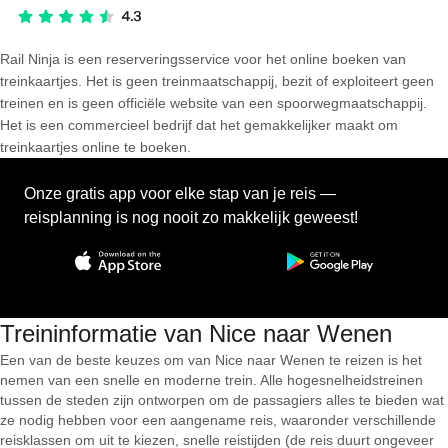
Rail Ninja is een reserveringsservice voor het online boeken van
treinkaartjes. Het is geen treinmaatschappij, bezit of exploiteert geen
treinen en is geen officiële website van een spoorwegmaatschappij.
Het is een commercieel bedrijf dat het gemakkelijker maakt om
treinkaartjes online te boeken.
Onze gratis app voor elke stap van je reis —
reisplanning is nog nooit zo makkelijk geweest!
Treininformatie van Nice naar Wenen
Een van de beste keuzes om van Nice naar Wenen te reizen is het
nemen van een snelle en moderne trein. Alle hogesnelheidstreinen
tussen de steden zijn ontworpen om de passagiers alles te bieden wat
ze nodig hebben voor een aangename reis, waaronder verschillende
reisklassen om uit te kiezen, snelle reistijden (de reis duurt ongeveer