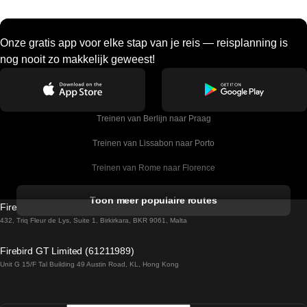
Onze gratis app voor elke stap van je reis — reisplanning is
nog nooit zo makkelijk geweest!
Treinen van Berlijn naar Praag
Treinen van Lissabon naar Porto
Treinen van Rome naar Florence
Treinen van Rome naar Venetie
Toon meer populaire routes
Firebird GT Limited (OC 1451)
Treinen van Sevilla naar Barcelona
432, Triq Fleur de Lys, Suite 1, Birkirkara, BKR 9061, Malta
Treinen van Dublin naar Belfast
Firebird GT Limited (61211989)
Unit G 15/F Tal Building 49 Austin Road, KL, Hong Kong
Treinen van Praag naar Wenen
Treinen van Sevilla naar Madrid