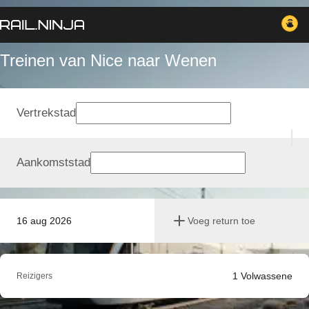
Treinen van Nice naar Wenen
Vertrekstad
Aankomststad
16 aug 2026
Voeg return toe
1
Volwassene
Reizigers