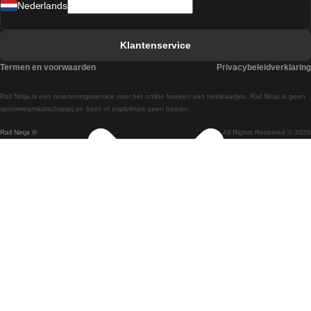
Nederlands
Treinen van Barcelona naar Sevilla
Treinen van Faro naar Lissabon
Klantenservice
Treinen van Faro naar Porto
Termen en voorwaarden
Privacybeleidverklaring
Treinen van Praag naar Berlijn
Rail Ninja is een reserveringsservice voor het online boeken van treinkaartjes. Rail Ninja is geen
Treinen van Wenen naar Salzburg
spoorwegmaatschappij en bezit of exploiteert geen treinen.
Rail Ninja ®
All Rights Reserved © 2026
Treinen van Wenen naar Praag
Treinen van Wenen naar Boedapest
Treinen van Venetie naar Rome
Treinen van Venetie naar Florence
Treinen van Valencia naar Madrid
Treinen van Valencia naar Barcelona
Treinen van Ulsan naar Seoel
Treinen van Sydney naar Canberra