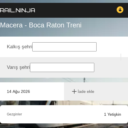
Macera - Boca Raton Treni
Kalkış şehri
Varış şehri
14 Ağu 2026
İade ekle
1
Yetişkin
Gezginler