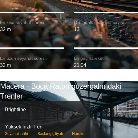
En kısa seyahat süresi:
Ort. günlük hareket sayısı:
32 m
13
En uzun seyahat süresi:
En geç hareket:
32 m
21:04
Macera - Boca Raton güzergahındaki
Trenler
Brightline
Yüksek hızlı Tren
Seyahat tarihi
Başlangıç ​​fiyatı
Hareket