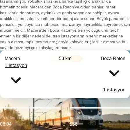
tasarlanmıştır. Yolculuk sırasında harika taşıt içi olanaklar da
hizmetinizdedir. Macera'den Boca Raton'ye giden trenler, rahat
koltuklarla donatılmış, aydınlık ve geniş vagonlara sahiptir, ayrıca
aralıklı diz mesafesi ve cömert bir bagaj alanı sunar. Büyük panaromik
penceler, yol boyunca muhteşem manzarayı hayranlıkla seyretmek için
mükemmeldir. Macera'den Boca Raton'ye tren yolcuğulunu tercih
etmenin bir diğer nedeni de, tren istasyonlarının şehir merkezlerine
yakın olması, toplu taşıma araçlarıyla kolayca erişilebilir olması ve bu
sayede gezmeyi çok kolaylaştırmasıdır.
Macera
53 km
Boca Raton
1 istasyon
1 istasyon
En erken hareket:
En düşük fiyat:
06:04
$56