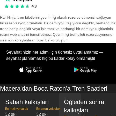
Rail Ninja, tren biletlerini çevrim içi olarak rezerve etmenizi sağlayan
bir rezervasyon hizmetidir. Bir demiryolu taşıyıcısı değildir, herhangi bir
trene sahip değildir veya işletmez ve herhangi bir demiryolu şirketinin
resmi web sitesini temsil etmez. Çevrim içi tren bileti rezervasyonunu
sizin için kolaylaştıran ticari bir kuruluştur.
Seyahatinizin her adımı için ücretsiz uygulamamız —
seyahat planlamak hiç bu kadar kolay olmamıştı!
Macera'dan Boca Raton'a Tren Saatleri
Sabah kalkışları
Öğleden sonra
kalkışları
En hızlı yolculuk
En uzun yolculuk
32 dk
32 dk