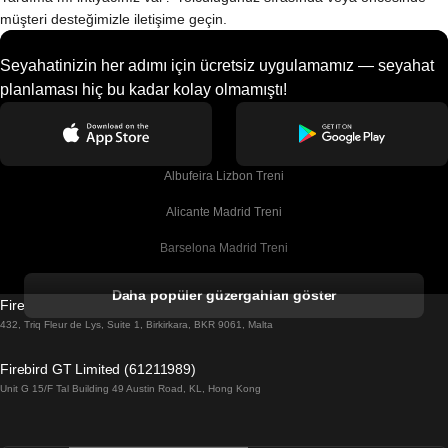
müşteri desteğimizle iletişime geçin.
Seyahatinizin her adımı için ücretsiz uygulamamız — seyahat
planlaması hiç bu kadar kolay olmamıştı!
Albufeira Lizbon Treni
Alicante Madrid Treni
Barselona Madrid Treni
Barselona Malaga Treni
Daha popüler güzergahları göster
Firebird GT Limited (OC 1451)
Barselona Sevilla Treni
432, Triq Fleur de Lys, Suite 1, Birkirkara, BKR 9061, Malta
Barselona Valensiya Treni
Firebird GT Limited (61211989)
Unit G 15/F Tal Building 49 Austin Road, KL, Hong Kong
Belfast Dublin Treni
Bergen Oslo Treni