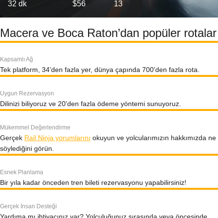
32 dk
$56
13
Macera ve Boca Raton’dan popüler rotalar
Kapsamlı Ağ
Tek platform, 34'den fazla yer, dünya çapında 700'den fazla rota.
Uygun Rezervasyon
Dilinizi biliyoruz ve 20'den fazla ödeme yöntemi sunuyoruz.
Mükemmel Değerlendirme
Gerçek
Rail Ninja yorumlarını
okuyun ve yolcularımızın hakkımızda ne
söylediğini görün.
Esnek Planlama
Bir yıla kadar önceden tren bileti rezervasyonu yapabilirsiniz!
Gerçek İnsan Desteği
Yardıma mı ihtiyacınız var? Yolculuğunuz sırasında veya öncesinde