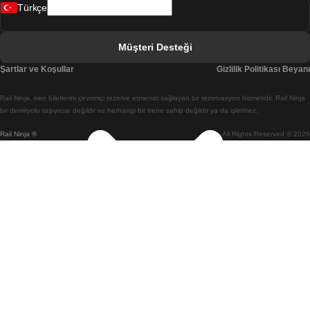
Türkçe
Berlin Prag Treni
Bratislava Budapeşte Treni
Müşteri Desteği
Budapeşte Bratislava Treni
Şartlar ve Koşullar
Gizlilik Politikası Beyanı
Budapeşte Prag Treni
Rail Ninja, tren biletlerini çevrimiçi rezerve etmenizi sağlayan bir rezervasyon hizmetidir. Rail Ninja
Budapeşte Viyana Treni
bir demiryolu taşıyıcısı değildir ve herhangi bir trene sahip değildir ya da işletmez.
Rail Ninja ®
All Rights Reserved © 2026
Busan Cheonan(Asan) Treni
Busan Seul Treni
Changwon Seul Treni
Cheonan(Asan) Busan Treni
Coimbra Lizbon Treni
Coimbra Porto Treni
Cork Dublin Treni