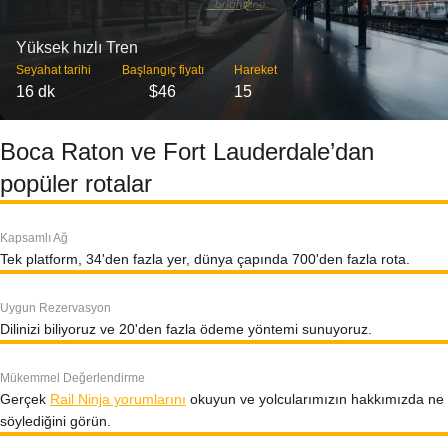
Yüksek hızlı Tren
Seyahat tarihi
Başlangıç ​​fiyatı
Hareket
16 dk
$46
15
Boca Raton ve Fort Lauderdale’dan
popüler rotalar
Kapsamlı Ağ
Tek platform, 34'den fazla yer, dünya çapında 700'den fazla rota.
Uygun Rezervasyon
Dilinizi biliyoruz ve 20'den fazla ödeme yöntemi sunuyoruz.
Mükemmel Değerlendirme
Gerçek
Rail Ninja yorumlarını
okuyun ve yolcularımızın hakkımızda ne
söylediğini görün.