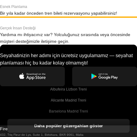
Esnek Planlama
Bir yıla kadar önceden tren bileti rezervasyonu yapabilirsiniz!
Gerçek İnsan Desteği
Yardıma mı ihtiyacınız var? Yolculuğunuz sırasında veya öncesinde
müşteri desteğimizle iletişime geçin.
Seyahatinizin her adımı için ücretsiz uygulamamız — seyahat
planlaması hiç bu kadar kolay olmamıştı!
Albufeira Lizbon Treni
Alicante Madrid Treni
Barselona Madrid Treni
Barselona Malaga Treni
Daha popüler güzergahları göster
Firebird GT Limited (OC 1451)
Barselona Sevilla Treni
432, Triq Fleur de Lys, Suite 1, Birkirkara, BKR 9061, Malta