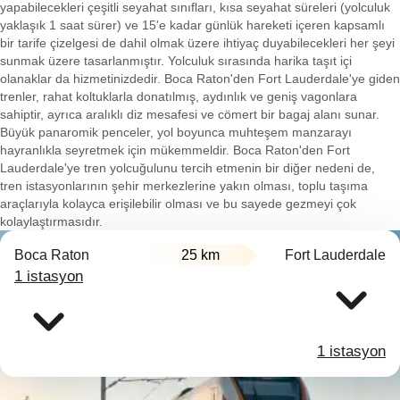
yapabilecekleri çeşitli seyahat sınıfları, kısa seyahat süreleri (yolculuk
yaklaşık 1 saat sürer) ve 15'e kadar günlük hareketi içeren kapsamlı
bir tarife çizelgesi de dahil olmak üzere ihtiyaç duyabilecekleri her şeyi
sunmak üzere tasarlanmıştır. Yolculuk sırasında harika taşıt içi
olanaklar da hizmetinizdedir. Boca Raton'den Fort Lauderdale'ye giden
trenler, rahat koltuklarla donatılmış, aydınlık ve geniş vagonlara
sahiptir, ayrıca aralıklı diz mesafesi ve cömert bir bagaj alanı sunar.
Büyük panaromik penceler, yol boyunca muhteşem manzarayı
hayranlıkla seyretmek için mükemmeldir. Boca Raton'den Fort
Lauderdale'ye tren yolcuğulunu tercih etmenin bir diğer nedeni de,
tren istasyonlarının şehir merkezlerine yakın olması, toplu taşıma
araçlarıyla kolayca erişilebilir olması ve bu sayede gezmeyi çok
kolaylaştırmasıdır.
Boca Raton
25 km
Fort Lauderdale
1 istasyon
1 istasyon