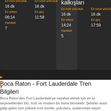
kalkışları
En hızlı yolculuk
En uzun yolculuk
16 dk
16 dk
En hızlı yolculuk
En uzun yolcu
En erken
En geç
16 dk
16 dk
06:14
11:58
En erken
En geç
Hareket
14:24
17:59
7
Hareket
5
1
Boca Raton - Fort Lauderdale Tren
2
3
Bilgileri
Boca Raton'den Fort Lauderdale'ye seyahat etmek için en iyi
seçeneklerden biri, hızlı ve modern bir trene binmektir. Şehirler arası
gidip gelen tüm yüksek hızlı trenler, yolculara, aralarından seçim