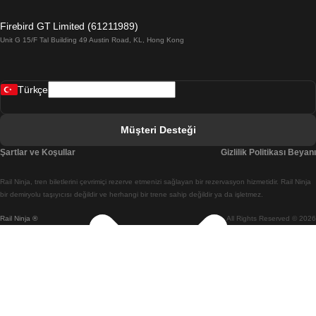
Barselona Valensiya Treni
Firebird GT Limited (61211989)
Unit G 15/F Tal Building 49 Austin Road, KL, Hong Kong
Belfast Dublin Treni
Bergen Oslo Treni
Türkçe
Berlin Prag Treni
Bratislava Budapeşte Treni
Müşteri Desteği
Budapeşte Bratislava Treni
Şartlar ve Koşullar
Gizlilik Politikası Beyanı
Budapeşte Prag Treni
Rail Ninja, tren biletlerini çevrimiçi rezerve etmenizi sağlayan bir rezervasyon hizmetidir. Rail Ninja
Budapeşte Viyana Treni
bir demiryolu taşıyıcısı değildir ve herhangi bir trene sahip değildir ya da işletmez.
Rail Ninja ®
All Rights Reserved © 2026
Busan Cheonan(Asan) Treni
Busan Seul Treni
Changwon Seul Treni
Cheonan(Asan) Busan Treni