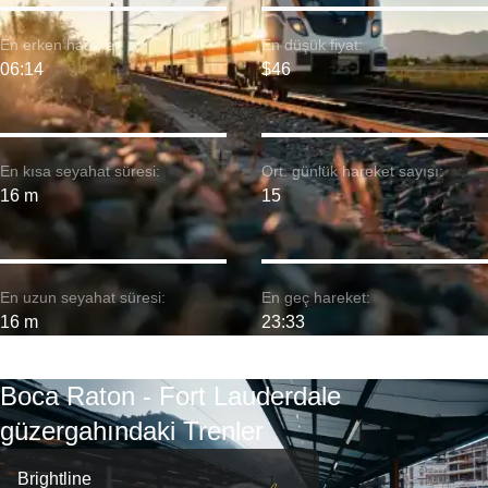
En erken hareket:
En düşük fiyat:
06:14
$46
En kısa seyahat süresi:
Ort. günlük hareket sayısı:
16 m
15
En uzun seyahat süresi:
En geç hareket:
16 m
23:33
Boca Raton - Fort Lauderdale
güzergahındaki Trenler
Brightline