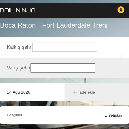
Boca Raton - Fort Lauderdale Treni
Kalkış şehri
Varış şehri
14 Ağu 2026
İade ekle
1
Yetişkin
Gezginler