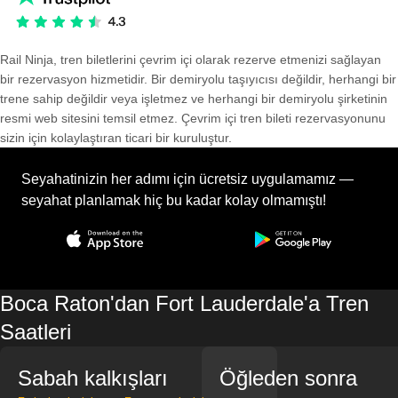
Rail Ninja, tren biletlerini çevrim içi olarak rezerve etmenizi sağlayan
bir rezervasyon hizmetidir. Bir demiryolu taşıyıcısı değildir, herhangi bir
trene sahip değildir veya işletmez ve herhangi bir demiryolu şirketinin
resmi web sitesini temsil etmez. Çevrim içi tren bileti rezervasyonunu
sizin için kolaylaştıran ticari bir kuruluştur.
Seyahatinizin her adımı için ücretsiz uygulamamız —
seyahat planlamak hiç bu kadar kolay olmamıştı!
Boca Raton'dan Fort Lauderdale'a Tren
Saatleri
Sabah kalkışları
Öğleden sonra