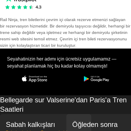
Rail Ninja, tren biletlerini çevrim içi olarak rezerve etmenizi sağlayan
bir rezervasyon hizmetidir. Bir demiryolu taşıyıcısı değildir, herhangi bir
trene sahip değildir veya işletmez ve herhangi bir demiryolu şirketinin
resmi web sitesini temsil etmez. Çevrim içi tren bileti rezervasyonunu
sizin için kolaylaştıran ticari bir kuruluştur.
Seyahatinizin her adımı için ücretsiz uygulamamız —
seyahat planlamak hiç bu kadar kolay olmamıştı!
Bellegarde sur Valserine'dan Paris'a Tren
Saatleri
Sabah kalkışları
Öğleden sonra