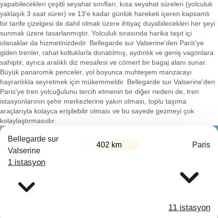
yapabilecekleri çeşitli seyahat sınıfları, kısa seyahat süreleri (yolculuk
yaklaşık 3 saat sürer) ve 13'e kadar günlük hareketi içeren kapsamlı
bir tarife çizelgesi de dahil olmak üzere ihtiyaç duyabilecekleri her şeyi
sunmak üzere tasarlanmıştır. Yolculuk sırasında harika taşıt içi
olanaklar da hizmetinizdedir. Bellegarde sur Valserine'den Paris'ye
giden trenler, rahat koltuklarla donatılmış, aydınlık ve geniş vagonlara
sahiptir, ayrıca aralıklı diz mesafesi ve cömert bir bagaj alanı sunar.
Büyük panaromik penceler, yol boyunca muhteşem manzarayı
hayranlıkla seyretmek için mükemmeldir. Bellegarde sur Valserine'den
Paris'ye tren yolcuğulunu tercih etmenin bir diğer nedeni de, tren
istasyonlarının şehir merkezlerine yakın olması, toplu taşıma
araçlarıyla kolayca erişilebilir olması ve bu sayede gezmeyi çok
kolaylaştırmasıdır.
Bellegarde sur
402 km
Paris
Valserine
1 istasyon
11 istasyon