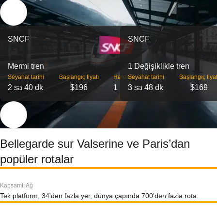
SNCF
SNCF
Mermi tren
1 Değişiklikle tren
Seyahat tarihi
Başlangıç ​​fiyatı
Hareket
Seyahat tarihi
Başlangıç ​​fiyat
2 sa 40 dk
$196
1
3 sa 48 dk
$169
Bellegarde sur Valserine ve Paris’dan
popüler rotalar
Kapsamlı Ağ
Tek platform, 34'den fazla yer, dünya çapında 700'den fazla rota.