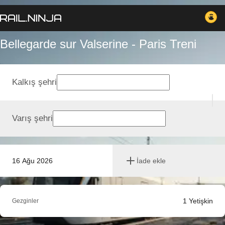
Bellegarde sur Valserine - Paris Treni
Kalkış şehri
Varış şehri
16 Ağu 2026
İade ekle
1
Yetişkin
Gezginler