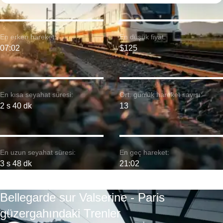
En erken hareket:
En düşük fiyat:
07:02
$125
En kısa seyahat süresi:
Ort. günlük hareket sayısı:
2 s 40 dk
13
En uzun seyahat süresi:
En geç hareket:
3 s 48 dk
21:02
Bellegarde sur Valserine - Paris
güzergahındaki Trenler