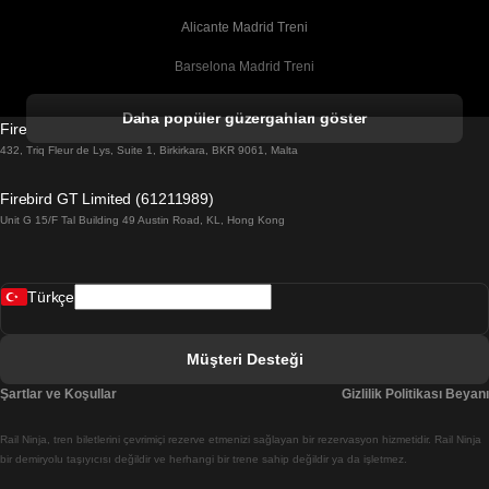
Alicante Madrid Treni
Barselona Madrid Treni
Barselona Malaga Treni
Daha popüler güzergahları göster
Firebird GT Limited (OC 1451)
Barselona Sevilla Treni
432, Triq Fleur de Lys, Suite 1, Birkirkara, BKR 9061, Malta
Barselona Valensiya Treni
Firebird GT Limited (61211989)
Unit G 15/F Tal Building 49 Austin Road, KL, Hong Kong
Belfast Dublin Treni
Bergen Oslo Treni
Türkçe
Berlin Prag Treni
Bratislava Budapeşte Treni
Müşteri Desteği
Budapeşte Bratislava Treni
Şartlar ve Koşullar
Gizlilik Politikası Beyanı
Budapeşte Prag Treni
Rail Ninja, tren biletlerini çevrimiçi rezerve etmenizi sağlayan bir rezervasyon hizmetidir. Rail Ninja
Budapeşte Viyana Treni
bir demiryolu taşıyıcısı değildir ve herhangi bir trene sahip değildir ya da işletmez.