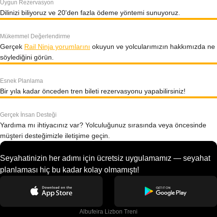
Uygun Rezervasyon
Dilinizi biliyoruz ve 20'den fazla ödeme yöntemi sunuyoruz.
Mükemmel Değerlendirme
Gerçek
Rail Ninja yorumlarını
okuyun ve yolcularımızın hakkımızda ne
söylediğini görün.
Esnek Planlama
Bir yıla kadar önceden tren bileti rezervasyonu yapabilirsiniz!
Gerçek İnsan Desteği
Yardıma mı ihtiyacınız var? Yolculuğunuz sırasında veya öncesinde
müşteri desteğimizle iletişime geçin.
Seyahatinizin her adımı için ücretsiz uygulamamız — seyahat
planlaması hiç bu kadar kolay olmamıştı!
Albufeira Lizbon Treni