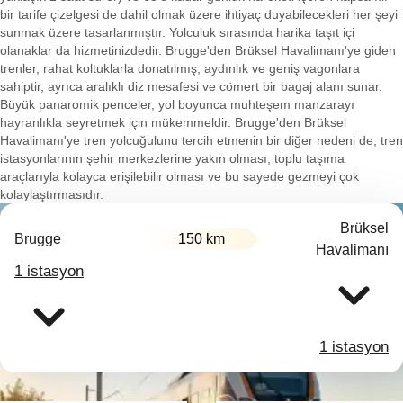
bir tarife çizelgesi de dahil olmak üzere ihtiyaç duyabilecekleri her şeyi
sunmak üzere tasarlanmıştır. Yolculuk sırasında harika taşıt içi
olanaklar da hizmetinizdedir. Brugge'den Brüksel Havalimanı'ye giden
trenler, rahat koltuklarla donatılmış, aydınlık ve geniş vagonlara
sahiptir, ayrıca aralıklı diz mesafesi ve cömert bir bagaj alanı sunar.
Büyük panaromik penceler, yol boyunca muhteşem manzarayı
hayranlıkla seyretmek için mükemmeldir. Brugge'den Brüksel
Havalimanı'ye tren yolcuğulunu tercih etmenin bir diğer nedeni de, tren
istasyonlarının şehir merkezlerine yakın olması, toplu taşıma
araçlarıyla kolayca erişilebilir olması ve bu sayede gezmeyi çok
kolaylaştırmasıdır.
Brüksel
Brugge
150 km
Havalimanı
1 istasyon
1 istasyon