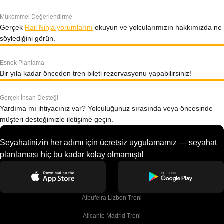
Mükemmel Değerlendirme
Gerçek
Rail Ninja yorumlarını
okuyun ve yolcularımızın hakkımızda ne
söylediğini görün.
Esnek Planlama
Bir yıla kadar önceden tren bileti rezervasyonu yapabilirsiniz!
Gerçek İnsan Desteği
Yardıma mı ihtiyacınız var? Yolculuğunuz sırasında veya öncesinde
müşteri desteğimizle iletişime geçin.
Seyahatinizin her adımı için ücretsiz uygulamamız — seyahat
planlaması hiç bu kadar kolay olmamıştı!
Albufeira Lizbon Treni
Alicante Madrid Treni