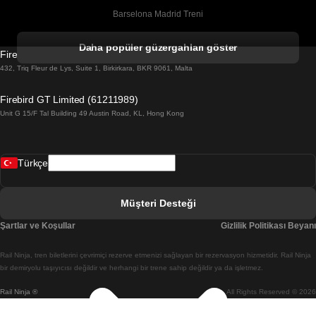
Barselona Madrid Treni
Barselona Malaga Treni
Daha popüler güzergahları göster
Firebird GT Limited (OC 1451)
Barselona Sevilla Treni
432, Triq Fleur de Lys, Suite 1, Birkirkara, BKR 9061, Malta
Barselona Valensiya Treni
Firebird GT Limited (61211989)
Unit G 15/F Tal Building 49 Austin Road, KL, Hong Kong
Belfast Dublin Treni
Bergen Oslo Treni
Türkçe
Berlin Prag Treni
Bratislava Budapeşte Treni
Müşteri Desteği
Budapeşte Bratislava Treni
Şartlar ve Koşullar
Gizlilik Politikası Beyanı
Budapeşte Prag Treni
Rail Ninja, tren biletlerini çevrimiçi rezerve etmenizi sağlayan bir rezervasyon hizmetidir. Rail Ninja
Budapeşte Viyana Treni
bir demiryolu taşıyıcısı değildir ve herhangi bir trene sahip değildir ya da işletmez.
Rail Ninja ®
All Rights Reserved © 2026
Busan Cheonan(Asan) Treni