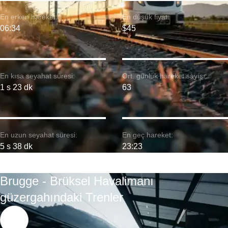
En erken hareket:
En düşük fiyat:
06:34
$45
En kısa seyahat süresi:
Ort. günlük hareket sayısı:
1 s 23 dk
63
En uzun seyahat süresi:
En geç hareket:
5 s 38 dk
23:23
Brugge - Brüksel Havalimanı
güzergahındaki Trenler