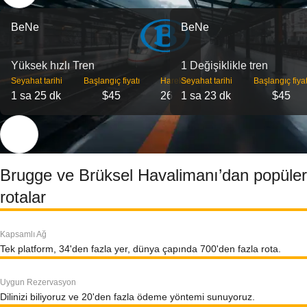
BeNe
BeNe
Yüksek hızlı Tren
1 Değişiklikle tren
Seyahat tarihi
Başlangıç ​​fiyatı
Hareket
Seyahat tarihi
Başlangıç ​​fiyat
1 sa 25 dk
$45
26
1 sa 23 dk
$45
Brugge ve Brüksel Havalimanı’dan popüler
rotalar
Kapsamlı Ağ
Tek platform, 34'den fazla yer, dünya çapında 700'den fazla rota.
Uygun Rezervasyon
Dilinizi biliyoruz ve 20'den fazla ödeme yöntemi sunuyoruz.