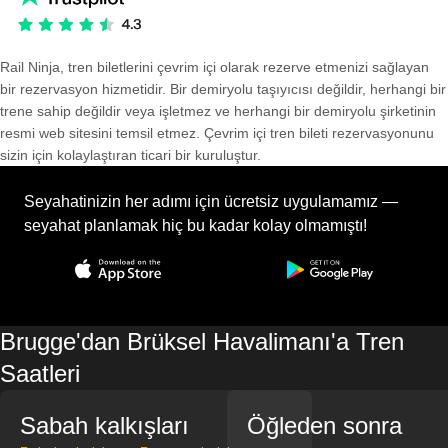
Rail Ninja, tren biletlerini çevrim içi olarak rezerve etmenizi sağlayan
bir rezervasyon hizmetidir. Bir demiryolu taşıyıcısı değildir, herhangi bir
trene sahip değildir veya işletmez ve herhangi bir demiryolu şirketinin
resmi web sitesini temsil etmez. Çevrim içi tren bileti rezervasyonunu
sizin için kolaylaştıran ticari bir kuruluştur.
Seyahatinizin her adımı için ücretsiz uygulamamız —
seyahat planlamak hiç bu kadar kolay olmamıştı!
Brugge'dan Brüksel Havalimanı'a Tren
Saatleri
Sabah kalkışları
Öğleden sonra