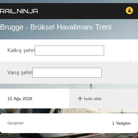
Brugge - Brüksel Havalimanı Treni
Kalkış şehri
Varış şehri
15 Ağu 2026
İade ekle
1
Yetişkin
Gezginler