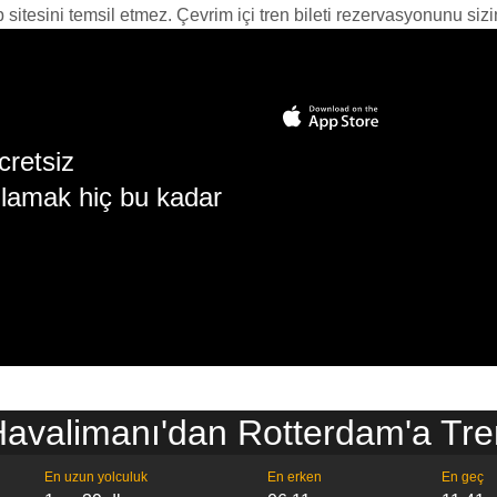
itesini temsil etmez. Çevrim içi tren bileti rezervasyonunu sizin i
cretsiz
lamak hiç bu kadar
Havalimanı'dan Rotterdam'a Tren
En uzun yolculuk
En erken
En geç