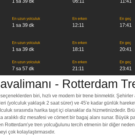
1 sa 39 dk
06:11
11:41
En uzun yolculuk
En erken
En geç
1 sa 39 dk
12:11
17:41
En uzun yolculuk
En erken
En geç
1 sa 39 dk
18:11
20:41
En uzun yolculuk
En erken
En geç
7 sa 57 dk
21:11
23:41
avalimanı - Rotterdam Tren
çeneklerden biri, hızlı ve modern bir trene binmektir. Şehirler a
eleri (yolculuk yaklaşık 2 saat sürer) ve 45'e kadar günlük hareke
lculuk sırasında harika taşıt içi olanaklar da hizmetinizdedir. B
yrıca aralıklı diz mesafesi ve cömert bir bagaj alanı sunar. Bü
Rotterdam'ye tren yolcuğulunu tercih etmenin bir diğer nedeni d
eyi çok kolaylaştırmasıdır.