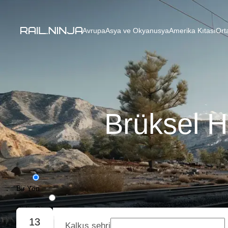
Avrupa
Asya ve Okyanusya
Amerika Kıtası
Ort
Brüksel H
Bir Yön
Gidiş-Dönüş
13
Kalkış şehri