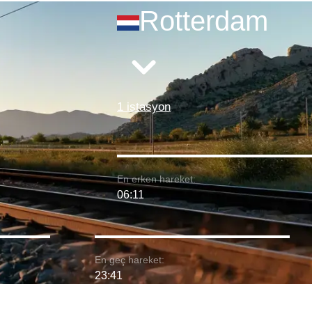
Rotterdam
1 istasyon
En erken hareket:
06:11
En geç hareket:
23:41