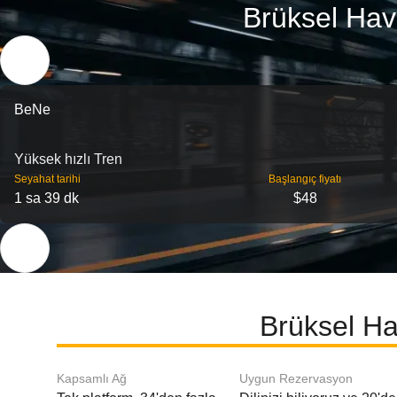
Brüksel Hav
BeNe
Yüksek hızlı Tren
Seyahat tarihi
Başlangıç ​​fiyatı
1 sa 39 dk
$48
Brüksel Ha
Kapsamlı Ağ
Uygun Rezervasyon