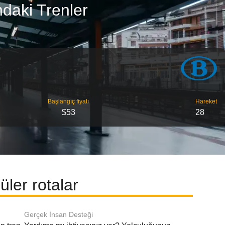
daki Trenler
Başlangıç ​​fiyatı
Hareket
$53
28
ler rotalar
Gerçek İnsan Desteği