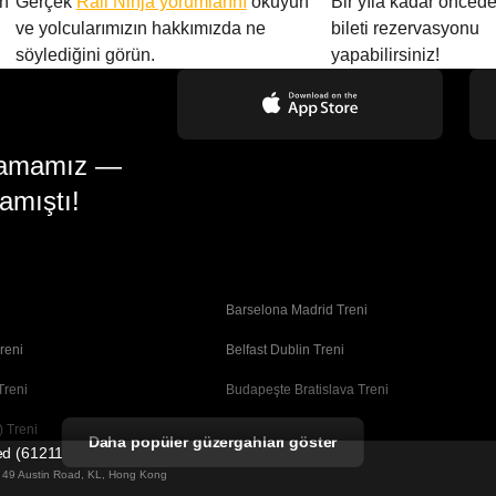
en
Gerçek
Rail Ninja yorumlarını
okuyun
Bir yıla kadar öncede
ve yolcularımızın hakkımızda ne
bileti rezervasyonu
söylediğini görün.
yapabilirsiniz!
gulamamız —
amıştı!
Barselona Madrid Treni
reni
Belfast Dublin Treni
Treni
Budapeşte Bratislava Treni
 Treni
Busan Seul Treni
Daha popüler güzergahları göster
ted (61211989)
Coimbra Porto Treni
ng 49 Austin Road, KL, Hong Kong