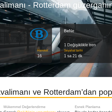
alimanı - Rotterdam güzergahın
BeNe
1 Değişiklikle tren
Hareket
Seyahat tarihi
16
1 sa 21 dk
valimanı ve Rotterdam’dan popü
Mükemmel Değerlendirme
Esnek Planlama