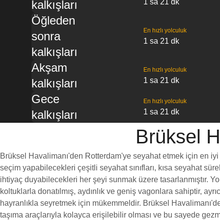
1 sa 21 dk
kalkışları
Öğleden
En hızlı yolculuk
sonra
1 sa 21 dk
kalkışları
Akşam
En hızlı yolculuk
1 sa 21 dk
kalkışları
Gece
En hızlı yolculuk
1 sa 21 dk
kalkışları
Brüksel H
Brüksel Havalimanı'den Rotterdam'ye seyahat etmek için en iyi se
seçim yapabilecekleri çeşitli seyahat sınıfları, kısa seyahat sür
ihtiyaç duyabilecekleri her şeyi sunmak üzere tasarlanmıştır. Yo
koltuklarla donatılmış, aydınlık ve geniş vagonlara sahiptir, a
hayranlıkla seyretmek için mükemmeldir. Brüksel Havalimanı'den 
taşıma araçlarıyla kolayca erişilebilir olması ve bu sayede gezm