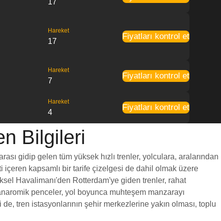
17
Hareket
Fiyatları kontrol et
17
Hareket
Fiyatları kontrol et
7
Hareket
Fiyatları kontrol et
4
 Bilgileri
rası gidip gelen tüm yüksek hızlı trenler, yolculara, aralarından
ti içeren kapsamlı bir tarife çizelgesi de dahil olmak üzere
rüksel Havalimanı'den Rotterdam'ye giden trenler, rahat
yük panaromik penceler, yol boyunca muhteşem manzarayı
e, tren istasyonlarının şehir merkezlerine yakın olması, toplu