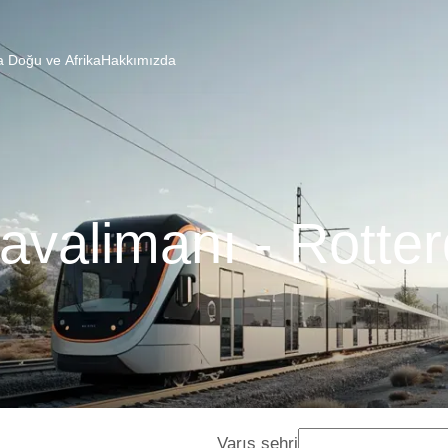
a Doğu ve Afrika
Hakkımızda
avalimanı - Rotte
Varış şehri