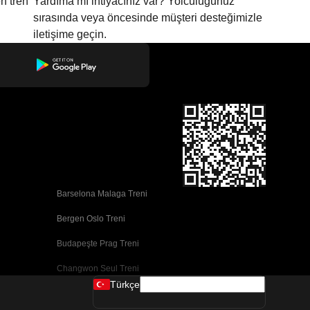
n tren
Yardıma mı ihtiyacınız var? Yolculuğunuz
sırasında veya öncesinde müşteri desteğimizle
iletişime geçin.
Barselona Malaga Treni
Bergen Oslo Treni
Budapeşte Prag Treni
Changwon Seul Treni
Türkçe
Cork Dublin Treni