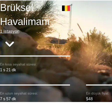
Brüksel
Havalimanı
1 istasyon
En kısa seyahat süresi:
1 s 21 dk
En uzun seyahat süresi:
En düşük fiyat:
7 s 57 dk
$48