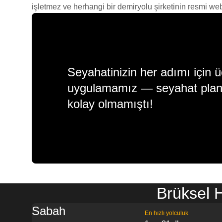
işletmez ve herhangi bir demiryolu şirketinin resmi web s
Seyahatinizin her adımı için ü
uygulamamız — seyahat plan
kolay olmamıştı!
Brüksel 
Sabah
En hızlı yolculuk