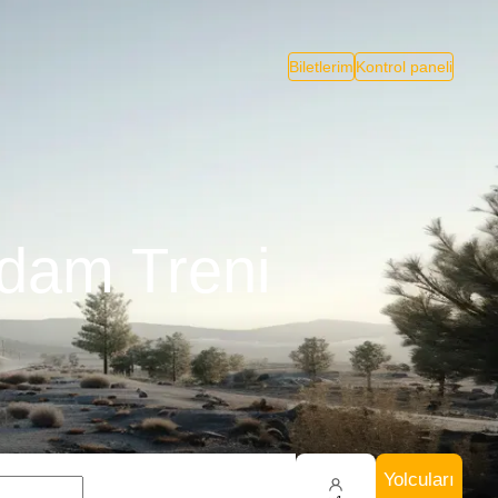
Biletlerim
Kontrol paneli
rdam Treni
Yolcuları