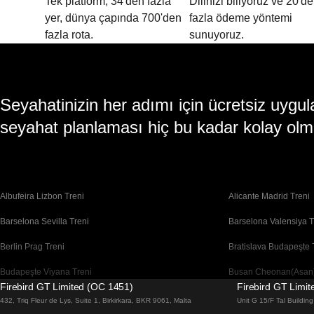
Tek platform, 34'den fazla
Dilinizi biliyoruz ve 20'd
yer, dünya çapında 700'den
fazla ödeme yöntemi
fazla rota.
sunuyoruz.
Seyahatinizin her adımı için ücretsiz uy
seyahat planlaması hiç bu kadar kolay olm
Albufeira Lizbon Treni
Alicante Madrid Treni
Barselona Sevilla Treni
Barselona Valensiya T
Berlin Prag Treni
Bratislava Budapeşte 
Budapeşte Viyana Treni
Busan Cheonan(Asan)
Firebird GT Limited (OC 1451)
Firebird GT Limi
Cheonan(Asan) Busan Treni
Coimbra Lizbon Treni
432, Triq Fleur de Lys, Suite 1, Birkirkara, BKR 9061, Malta
Unit G 15/F Tal Buildi