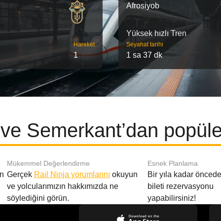
Afrosiyob
Yüksek hızlı Tren
Hareket
Seyahat tarihi
1
1 sa 37 dk
ve Semerkant’dan popüler
Mükemmel Değerlendirme
Esnek Planlama
en
Gerçek
Rail Ninja yorumlarını
okuyun
Bir yıla kadar öncede
ve yolcularımızın hakkımızda ne
bileti rezervasyonu
söylediğini görün.
yapabilirsiniz!