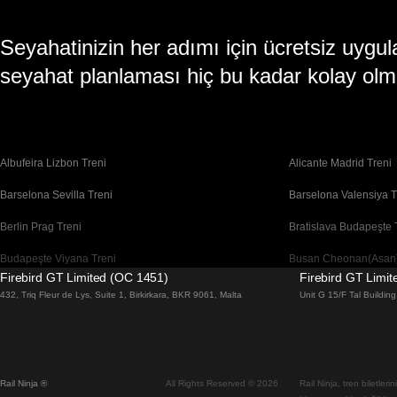
Seyahatinizin her adımı için ücretsiz uy
seyahat planlaması hiç bu kadar kolay olm
Albufeira Lizbon Treni
Alicante Madrid Treni
Barselona Sevilla Treni
Barselona Valensiya T
Berlin Prag Treni
Bratislava Budapeşte 
Budapeşte Viyana Treni
Busan Cheonan(Asan)
Firebird GT Limited (OC 1451)
Firebird GT Limi
Cheonan(Asan) Busan Treni
Coimbra Lizbon Treni
432, Triq Fleur de Lys, Suite 1, Birkirkara, BKR 9061, Malta
Unit G 15/F Tal Buildi
Daegu Seul Treni
Daejeon Seul Treni
Dublin Galway Treni
Edinburgh Londra Tre
Rail Ninja ®
All Rights Reserved © 2026
Rail Ninja, tren biletler
Flam Oslo Treni
Floransa Roma Treni