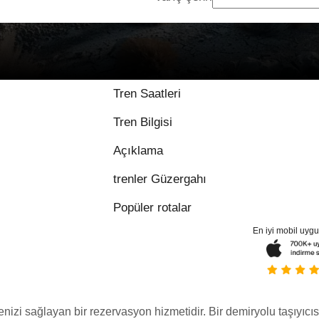
9.2 / 10 üzerinden 1 
Tren Saatleri
Tren Bilgisi
Açıklama
trenler Güzergahı
Popüler rotalar
En iyi mobil uyg
menizi sağlayan bir rezervasyon hizmetidir. Bir demiryolu taşıyıcıs