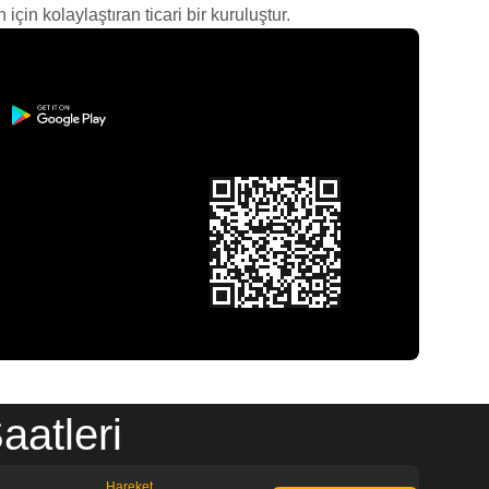
çin kolaylaştıran ticari bir kuruluştur.
atleri
Hareket