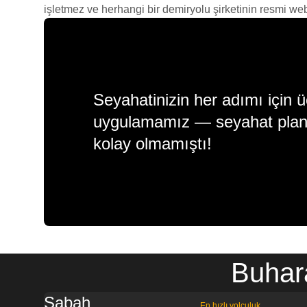
işletmez ve herhangi bir demiryolu şirketinin resmi web s
Seyahatinizin her adımı için ü
uygulamamız — seyahat plan
kolay olmamıştı!
Buhar
Sabah
En hızlı yolculuk