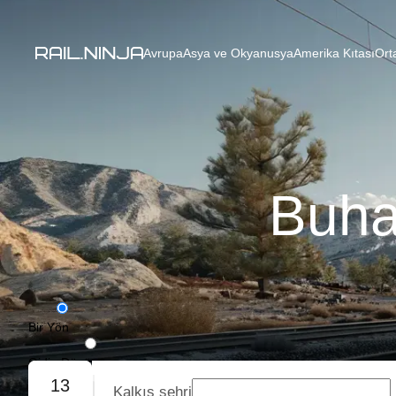
Avrupa
Asya ve Okyanusya
Amerika Kıtası
Ort
Buha
Bir Yön
Gidiş-Dönüş
13
Kalkış şehri