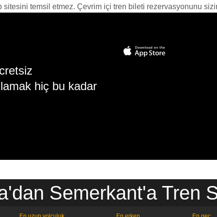
itesini temsil etmez. Çevrim içi tren bileti rezervasyonunu sizin i
cretsiz
lamak hiç bu kadar
a'dan Semerkant'a Tren Sa
En uzun yolculuk
En erken
En geç