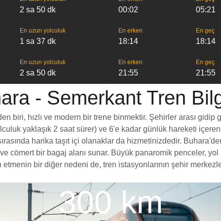
2 sa 50 dk
00:02
05:21
En uzun yolculuk
En erken
En geç
1 sa 37 dk
18:14
18:14
En uzun yolculuk
En erken
En geç
2 sa 50 dk
21:55
21:55
ara - Semerkant Tren Bilgi
biri, hızlı ve modern bir trene binmektir. Şehirler arası gidip g
yolculuk yaklaşık 2 saat sürer) ve 6'e kadar günlük hareketi içeren
ırasında harika taşıt içi olanaklar da hizmetinizdedir. Buhara'de
esi ve cömert bir bagaj alanı sunar. Büyük panaromik penceler, 
enin bir diğer nedeni de, tren istasyonlarının şehir merkezlerin
300 km