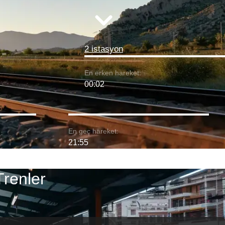
2 istasyon
En erken hareket:
00:02
En geç hareket:
21:55
renler