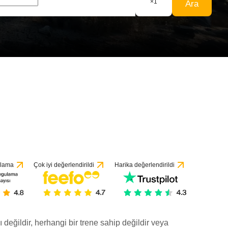
×
1
Ara
yorumeye göre
ulama
Çok iyi değerlendirildi
Harika değerlendirildi
ı değildir, herhangi bir trene sahip değildir veya