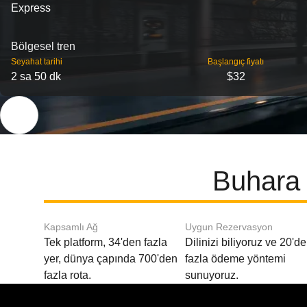
Express
Bölgesel tren
Seyahat tarihi
Başlangıç ​​fiyatı
2 sa 50 dk
$32
Buhara 
Kapsamlı Ağ
Uygun Rezervasyon
Tek platform, 34'den fazla
Dilinizi biliyoruz ve 20'd
yer, dünya çapında 700'den
fazla ödeme yöntemi
fazla rota.
sunuyoruz.