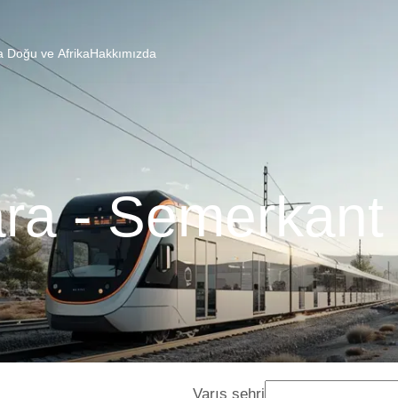
a Doğu ve Afrika
Hakkımızda
ra - Semerkant 
Varış şehri