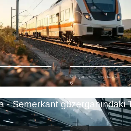
Ort. günlük hareket sayısı:
6
a - Semerkant güzergahındaki T