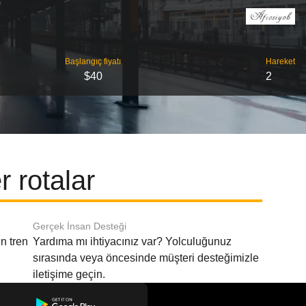
Başlangıç ​​fiyatı
Hareket
$40
2
 rotalar
Gerçek İnsan Desteği
n tren
Yardıma mı ihtiyacınız var? Yolculuğunuz
sırasında veya öncesinde müşteri desteğimizle
iletişime geçin.