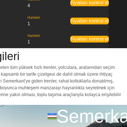
Fiyatları kontrol et
4
Hareket
Fiyatları kontrol et
1
Hareket
Fiyatları kontrol et
1
leri
elen tüm yüksek hızlı trenler, yolculara, aralarından seçim
 kapsamlı bir tarife çizelgesi de dahil olmak üzere ihtiyaç
n Semerkant'ye giden trenler, rahat koltuklarla donatılmış,
yol boyunca muhteşem manzarayı hayranlıkla seyretmek için
e yakın olması, toplu taşıma araçlarıyla kolayca erişilebilir
Semerka