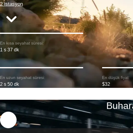
2 istasyon
En kısa seyahat süresi:
1 s 37 dk
En uzun seyahat süresi:
En düşük fiyat:
2 s 50 dk
$32
Buhar