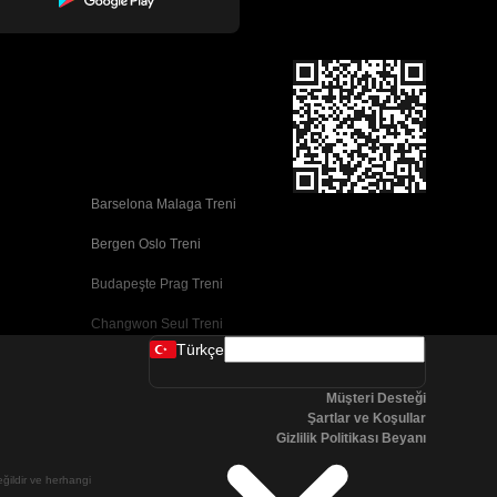
Barselona Malaga Treni
Bergen Oslo Treni
Budapeşte Prag Treni
Changwon Seul Treni
Türkçe
Cork Dublin Treni
Müşteri Desteği
Dublin Cork Treni
Şartlar ve Koşullar
Gizlilik Politikası Beyanı
Faro Porto Treni
değildir ve herhangi
Galway Dublin Treni