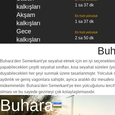
1 sa 37 dk
kalkışları
Akşam
En hızlı yolculuk
1 sa 37 dk
kalkışları
Gece
En hızlı yolculuk
2 sa 50 dk
kalkışları
Buh
Buhara'den Semerkant'ye seyahat etmek için en iyi seçeneklerden 
yapabilecekleri çeşitli seyahat sınıfları, kısa seyahat süreleri (
duyabilecekleri her şeyi sunmak üzere tasarlanmıştır. Yolculuk s
aydınlık ve geniş vagonlara sahiptir, ayrıca aralıklı diz mesaf
mükemmeldir. Buhara'den Semerkant'ye tren yolcuğulunu tercih etm
olması ve bu sayede gezmeyi çok kolaylaştırmasıdır.
Buhara