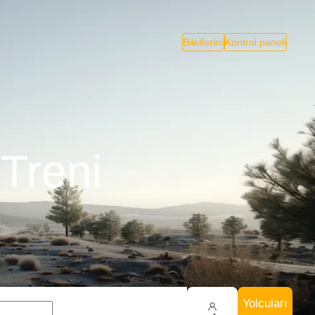
Biletlerim
Kontrol paneli
Treni
Yolcuları