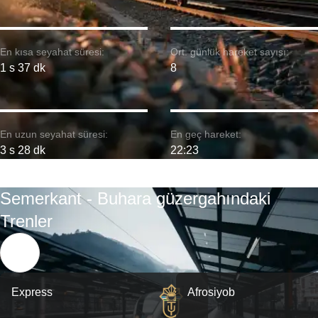
En kısa seyahat süresi:
Ort. günlük hareket sayısı:
1 s 37 dk
8
En uzun seyahat süresi:
En geç hareket:
3 s 28 dk
22:23
Semerkant - Buhara güzergahındaki
Trenler
Express
Afrosiyob