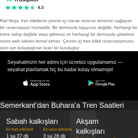
Rail Ninja, tren biletlerini çevrim içi olarak rezerve etmenizi sağlayan
bir rezervasyon hizmetidir. Bir demiryolu taşıyıcısı değildir, herhangi bir
trene sahip değildir veya işletmez ve herhangi bir demiryolu şirketinin
resmi web sitesini temsil etmez. Çevrim içi tren bileti rezervasyonunu
sizin için kolaylaştıran ticari bir kuruluştur.
Seyahatinizin her adımı için ücretsiz uygulamamız —
seyahat planlamak hiç bu kadar kolay olmamıştı!
Semerkant'dan Buhara'a Tren Saatleri
Sabah kalkışları
Akşam
kalkışları
En hızlı yolculuk
En uzun yolculuk
1 sa 37 dk
3 sa 28 dk