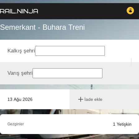
Semerkant - Buhara Treni
Kalkış şehri
Varış şehri
13 Ağu 2026
İade ekle
1
Yetişkin
Gezginler