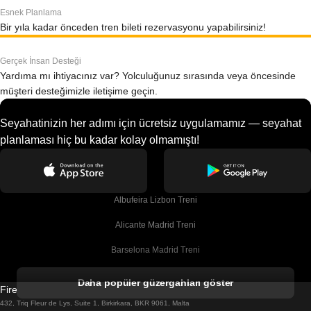
Esnek Planlama
Bir yıla kadar önceden tren bileti rezervasyonu yapabilirsiniz!
Gerçek İnsan Desteği
Yardıma mı ihtiyacınız var? Yolculuğunuz sırasında veya öncesinde
müşteri desteğimizle iletişime geçin.
Seyahatinizin her adımı için ücretsiz uygulamamız — seyahat
planlaması hiç bu kadar kolay olmamıştı!
Albufeira Lizbon Treni
Alicante Madrid Treni
Barselona Madrid Treni
Barselona Malaga Treni
Daha popüler güzergahları göster
Firebird GT Limited (OC 1451)
Barselona Sevilla Treni
432, Triq Fleur de Lys, Suite 1, Birkirkara, BKR 9061, Malta