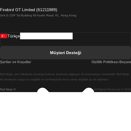
Barselona Valensiya Treni
Firebird GT Limited (61211989)
Unit G 15/F Tal Building 49 Austin Road, KL, Hong Kong
Belfast Dublin Treni
Bergen Oslo Treni
Türkçe
Berlin Prag Treni
Bratislava Budapeşte Treni
Müşteri Desteği
Budapeşte Bratislava Treni
Şartlar ve Koşullar
Gizlilik Politikası Beyanı
Budapeşte Prag Treni
Rail Ninja, tren biletlerini çevrimiçi rezerve etmenizi sağlayan bir rezervasyon hizmetidir. Rail Ninja
Budapeşte Viyana Treni
bir demiryolu taşıyıcısı değildir ve herhangi bir trene sahip değildir ya da işletmez.
Rail Ninja ®
All Rights Reserved © 2026
Busan Cheonan(Asan) Treni
Busan Seul Treni
Changwon Seul Treni
Cheonan(Asan) Busan Treni