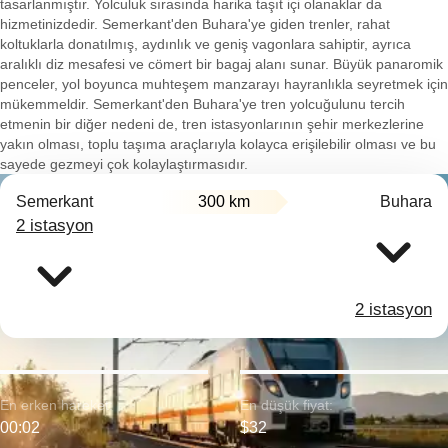
tasarlanmıştır. Yolculuk sırasında harika taşıt içi olanaklar da
hizmetinizdedir. Semerkant'den Buhara'ye giden trenler, rahat
koltuklarla donatılmış, aydınlık ve geniş vagonlara sahiptir, ayrıca
aralıklı diz mesafesi ve cömert bir bagaj alanı sunar. Büyük panaromik
penceler, yol boyunca muhteşem manzarayı hayranlıkla seyretmek için
mükemmeldir. Semerkant'den Buhara'ye tren yolcuğulunu tercih
etmenin bir diğer nedeni de, tren istasyonlarının şehir merkezlerine
yakın olması, toplu taşıma araçlarıyla kolayca erişilebilir olması ve bu
sayede gezmeyi çok kolaylaştırmasıdır.
Semerkant
300 km
Buhara
2 istasyon
2 istasyon
En erken hareket:
En düşük fiyat:
00:02
$32