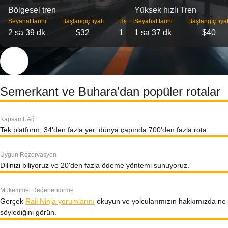
Bölgesel tren
Yüksek hızlı Tren
Seyahat tarihi
Başlangıç ​​fiyatı
Hareket
Seyahat tarihi
Başlangıç ​​fiyat
2 sa 39 dk
$32
1
1 sa 37 dk
$40
Semerkant ve Buhara’dan popüler rotalar
Kapsamlı Ağ
Tek platform, 34'den fazla yer, dünya çapında 700'den fazla rota.
Uygun Rezervasyon
Dilinizi biliyoruz ve 20'den fazla ödeme yöntemi sunuyoruz.
Mükemmel Değerlendirme
Gerçek
Rail Ninja yorumlarını
okuyun ve yolcularımızın hakkımızda ne
söylediğini görün.